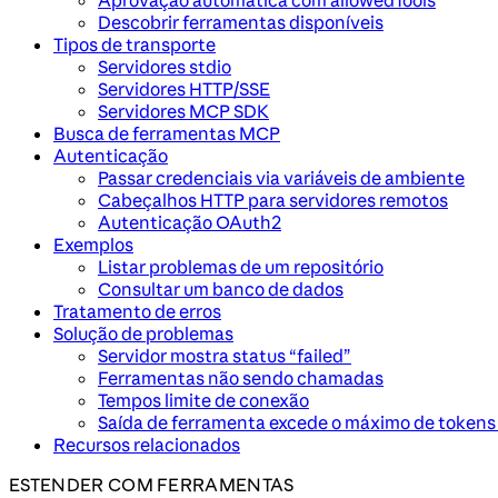
Aprovação automática com allowedTools
Descobrir ferramentas disponíveis
Tipos de transporte
Servidores stdio
Servidores HTTP/SSE
Servidores MCP SDK
Busca de ferramentas MCP
Autenticação
Passar credenciais via variáveis de ambiente
Cabeçalhos HTTP para servidores remotos
Autenticação OAuth2
Exemplos
Listar problemas de um repositório
Consultar um banco de dados
Tratamento de erros
Solução de problemas
Servidor mostra status “failed”
Ferramentas não sendo chamadas
Tempos limite de conexão
Saída de ferramenta excede o máximo de tokens
Recursos relacionados
ESTENDER COM FERRAMENTAS