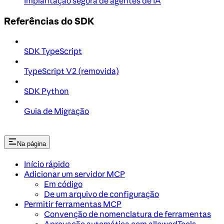
Implantação segura de agentes de IA
Referências do SDK
SDK TypeScript
TypeScript V2 (removida)
SDK Python
Guia de Migração
Na página
Início rápido
Adicionar um servidor MCP
Em código
De um arquivo de configuração
Permitir ferramentas MCP
Convenção de nomenclatura de ferramentas