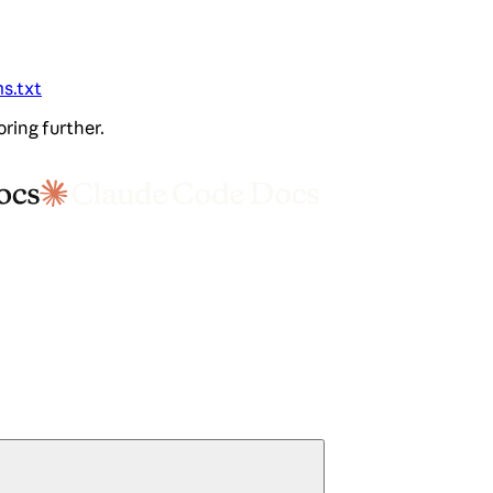
ms.txt
oring further.