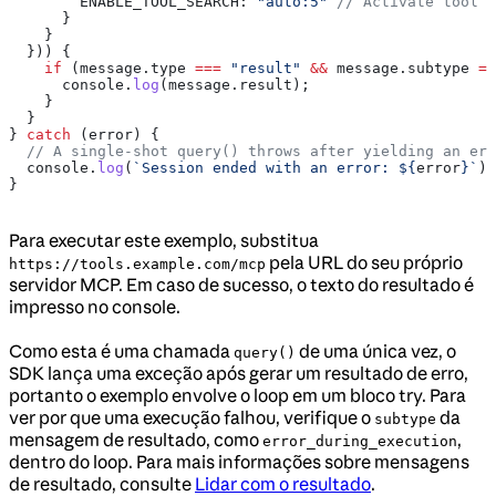
        ENABLE_TOOL_SEARCH:
 "auto:5"
 // Activate tool s
      }
    }
  })) {
    if
 (
message
.
type
 ===
 "result"
 &&
 message
.
subtype
 ==
      console
.
log
(
message
.
result
);
    }
  }
} 
catch
 (
error
) {
  // A single-shot query() throws after yielding an err
  console
.
log
(
`Session ended with an error: 
${
error
}
`
);
}
Para executar este exemplo, substitua
pela URL do seu próprio
https://tools.example.com/mcp
servidor MCP. Em caso de sucesso, o texto do resultado é
impresso no console.
Como esta é uma chamada
de uma única vez, o
query()
SDK lança uma exceção após gerar um resultado de erro,
portanto o exemplo envolve o loop em um bloco try. Para
ver por que uma execução falhou, verifique o
da
subtype
mensagem de resultado, como
,
error_during_execution
dentro do loop. Para mais informações sobre mensagens
de resultado, consulte
Lidar com o resultado
.