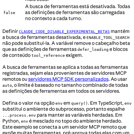
A busca de ferramentas está desativada. Todas
as definições de ferramentas são carregadas
false
no contexto a cada turno.
Definir
mantém
CLAUDE_CODE_DISABLE_EXPERIMENTAL_BETAS
a busca de ferramentas desativada, e
ENABLE_TOOL_SEARCH
não pode substituí-la. A variável remove o cabeçalho beta
que as definições de ferramentas
e blocos
defer_loading
de conteúdo
exigem.
tool_reference
A busca de ferramentas se aplica a todas as ferramentas
registradas, sejam elas provenientes de servidores MCP
remotos ou
servidores MCP SDK personalizados
. Ao usar
, o limite é baseado no tamanho combinado de todas
auto
as definições de ferramentas em todos os servidores.
Defina o valor na opção
em
. Em TypeScript,
env
query()
env
substitui o ambiente do subprocesso, portanto espalhe
para manter as variáveis herdadas. Em
...process.env
Python,
é mesclado no topo do ambiente herdado.
env
Este exemplo se conecta a um servidor MCP remoto que
expõe muitas ferramentas, pré-aprova todas elas com um