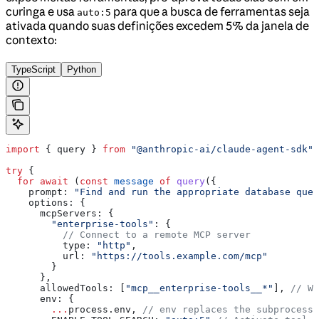
curinga e usa
para que a busca de ferramentas seja
auto:5
ativada quando suas definições excedem 5% da janela de
contexto:
TypeScript
Python
import
 { 
query
 } 
from
 "@anthropic-ai/claude-agent-sdk"
;
try
 {
  for
 await
 (
const
 message
 of
 query
({
    prompt:
 "Find and run the appropriate database quer
    options:
 {
      mcpServers:
 {
        "enterprise-tools"
:
 {
          // Connect to a remote MCP server
          type:
 "http"
,
          url:
 "https://tools.example.com/mcp"
        }
      },
      allowedTools:
 [
"mcp__enterprise-tools__*"
], 
// Wi
      env:
 {
        ...
process
.
env
, 
// env replaces the subprocess