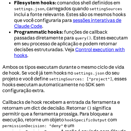
Filesystem hooks:
comandos shell definidos em
, carregados quando
settings.json
settingSources
inclui a fonte relevante. Estes são os mesmos hooks
que você configuraria para
sessões interativas de
Claude Code
.
Programmatic hooks:
funções de callback
passadas diretamente para
. Estes executam
query()
em seu processo de aplicação e podem retornar
decisões estruturadas. Veja
Control execution with
hooks
.
Ambos os tipos executam durante o mesmo ciclo de vida
de hook. Se você já tem hooks no
do seu
settings.json
projeto e você define
, esses
settingSources: ["project"]
hooks executam automaticamente no SDK sem
configuração extra.
Callbacks de hook recebem a entrada da ferramenta e
retornam um dict de decisão. Retornar
significa
{}
permitir que a ferramenta prossiga. Para bloquear a
execução, retorne um objeto
com
hookSpecificOutput
e um
permissionDecision: "deny"