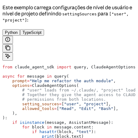
Este exemplo carrega configurações de nível de usuário e
nível de projeto definindo
para
settingSources
["user",
:
"project"]
Python
TypeScript
from
 claude_agent_sdk 
import
 query, ClaudeAgentOptions,
async
 for
 message 
in
 query(
    prompt
=
"Help me refactor the auth module"
,
    options
=
ClaudeAgentOptions(
        # "user" loads from ~/.claude/, "project" loads
        # Together they give the agent access to CLAUDE
        # permissions from both locations.
        setting_sources
=
[
"user"
, 
"project"
],
        allowed_tools
=
[
"Read"
, 
"Edit"
, 
"Bash"
],
    ),
):
    if
 isinstance
(message, AssistantMessage):
        for
 block 
in
 message.content:
            if
 hasattr
(block, 
"text"
):
                print
(block.text)