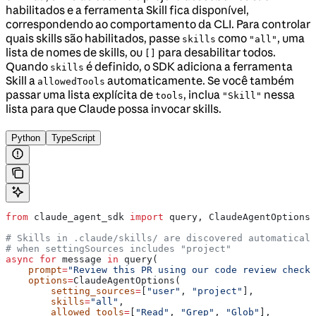
habilitados e a ferramenta Skill fica disponível,
correspondendo ao comportamento da CLI. Para controlar
quais skills são habilitados, passe
como
, uma
skills
"all"
lista de nomes de skills, ou
para desabilitar todos.
[]
Quando
é definido, o SDK adiciona a ferramenta
skills
Skill a
automaticamente. Se você também
allowedTools
passar uma lista explícita de
, inclua
nessa
tools
"Skill"
lista para que Claude possa invocar skills.
Python
TypeScript
from
 claude_agent_sdk 
import
 query, ClaudeAgentOptions,
# Skills in .claude/skills/ are discovered automaticall
# when settingSources includes "project"
async
 for
 message 
in
 query(
    prompt
=
"Review this PR using our code review checkl
    options
=
ClaudeAgentOptions(
        setting_sources
=
[
"user"
, 
"project"
],
        skills
=
"all"
,
        allowed_tools
=
[
"Read"
, 
"Grep"
, 
"Glob"
],