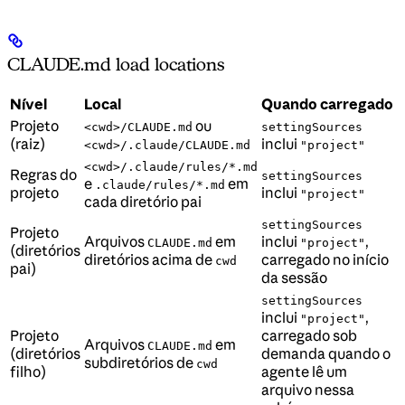
CLAUDE.md load locations
Nível
Local
Quando carregado
Projeto
ou
<cwd>/CLAUDE.md
settingSources
(raiz)
inclui
<cwd>/.claude/CLAUDE.md
"project"
<cwd>/.claude/rules/*.md
Regras do
settingSources
e
em
.claude/rules/*.md
projeto
inclui
"project"
cada diretório pai
settingSources
Projeto
Arquivos
em
inclui
,
CLAUDE.md
"project"
(diretórios
diretórios acima de
carregado no início
cwd
pai)
da sessão
settingSources
inclui
,
"project"
Projeto
carregado sob
Arquivos
em
CLAUDE.md
(diretórios
demanda quando o
subdiretórios de
cwd
filho)
agente lê um
arquivo nessa