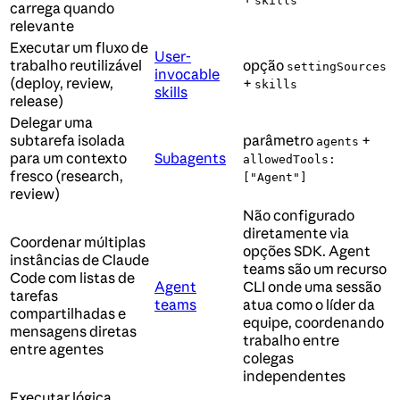
skills
carrega quando
relevante
Executar um fluxo de
User-
trabalho reutilizável
opção
settingSources
invocable
(deploy, review,
+
skills
skills
release)
Delegar uma
subtarefa isolada
parâmetro
+
agents
para um contexto
Subagents
allowedTools:
fresco (research,
["Agent"]
review)
Não configurado
diretamente via
Coordenar múltiplas
opções SDK. Agent
instâncias de Claude
teams são um recurso
Code com listas de
Agent
CLI onde uma sessão
tarefas
teams
atua como o líder da
compartilhadas e
equipe, coordenando
mensagens diretas
trabalho entre
entre agentes
colegas
independentes
Executar lógica