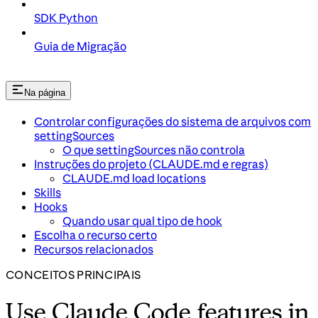
SDK Python
Guia de Migração
Na página
Controlar configurações do sistema de arquivos com
settingSources
O que settingSources não controla
Instruções do projeto (CLAUDE.md e regras)
CLAUDE.md load locations
Skills
Hooks
Quando usar qual tipo de hook
Escolha o recurso certo
Recursos relacionados
CONCEITOS PRINCIPAIS
Use Claude Code features in