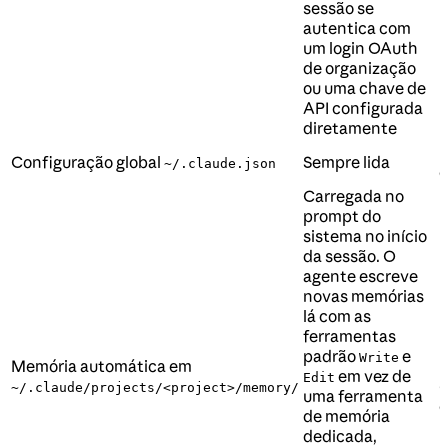
sessão se
autentica com
um login OAuth
de organização
ou uma chave de
API configurada
diretamente
R
Configuração global
Sempre lida
~/.claude.json
Carregada no
prompt do
sistema no início
da sessão. O
agente escreve
novas memórias
lá com as
ferramentas
D
padrão
e
Write
Memória automática em
n
em vez de
Edit
~/.claude/projects/<project>/memory/
C
uma ferramenta
de memória
dedicada,