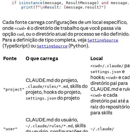
    if
 isinstance
(message, ResultMessage) 
and
 message.s
        print
(
f
"
\n
Result: 
{
message.result
}
"
)
Cada fonte carrega configurações de um local específico,
onde
é o diretório de trabalho que você passa via
<cwd>
opção
, ou o diretório atual do processo se não definido.
cwd
Para a definição de tipo completa, veja
SettingSource
(TypeScript) ou
(Python).
SettingSource
Fonte
O que carrega
Local
par
<cwd>/.claude/
e
settings.json
hooks;
e cad
<cwd>
CLAUDE.md do projeto,
diretório pai para
, skills do
.claude/rules/*.md
CLAUDE.md e rule
"project"
projeto, hooks do projeto,
e cada
<cwd>
do projeto
settings.json
diretório pai até a
raiz do repositório
para skills
CLAUDE.md do usuário,
, skills
~/.claude/rules/*.md
"user"
~/.claude/
do usuário, configurações do