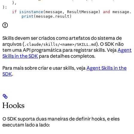
    ),
):
    if
 isinstance
(message, ResultMessage) 
and
 message.s
        print
(message.result)
Skills devem ser criados como artefatos do sistema de
arquivos (
). O SDK não
.claude/skills/<name>/SKILL.md
tem uma API programática para registrar skills. Veja
Agent
Skills in the SDK
para detalhes completos.
Para mais sobre criar e usar skills, veja
Agent Skills in the
SDK
.
Hooks
O SDK suporta duas maneiras de definir hooks, e eles
executam lado a lado: