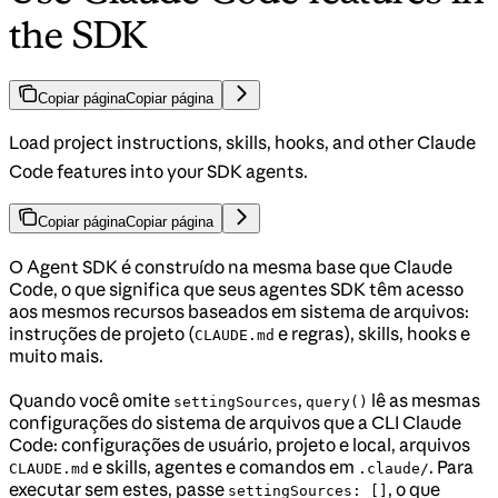
the SDK
Copiar página
Copiar página
Load project instructions, skills, hooks, and other Claude
Code features into your SDK agents.
Copiar página
Copiar página
O Agent SDK é construído na mesma base que Claude
Code, o que significa que seus agentes SDK têm acesso
aos mesmos recursos baseados em sistema de arquivos:
instruções de projeto (
e regras), skills, hooks e
CLAUDE.md
muito mais.
Quando você omite
,
lê as mesmas
settingSources
query()
configurações do sistema de arquivos que a CLI Claude
Code: configurações de usuário, projeto e local, arquivos
e skills, agentes e comandos em
. Para
CLAUDE.md
.claude/
executar sem estes, passe
, o que
settingSources: []