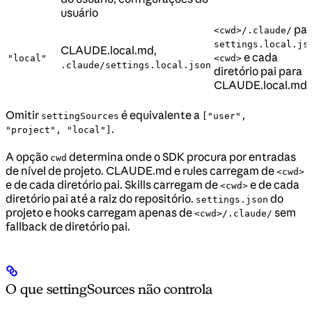
usuário
par
<cwd>/.claude/
settings.local.js
CLAUDE.local.md,
e cada
"local"
<cwd>
.claude/settings.local.json
diretório pai para
CLAUDE.local.md
Omitir
é equivalente a
settingSources
["user",
.
"project", "local"]
A opção
determina onde o SDK procura por entradas
cwd
de nível de projeto. CLAUDE.md e rules carregam de
<cwd>
e de cada diretório pai. Skills carregam de
e de cada
<cwd>
diretório pai até a raiz do repositório.
do
settings.json
projeto e hooks carregam apenas de
sem
<cwd>/.claude/
fallback de diretório pai.
O que settingSources não controla