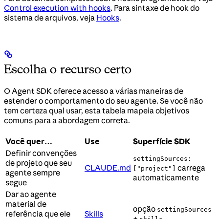
Control execution with hooks
. Para sintaxe de hook do
sistema de arquivos, veja
Hooks
.
Escolha o recurso certo
O Agent SDK oferece acesso a várias maneiras de
estender o comportamento do seu agente. Se você não
tem certeza qual usar, esta tabela mapeia objetivos
comuns para a abordagem correta.
Você quer…
Use
Superfície SDK
Definir convenções
settingSources:
de projeto que seu
CLAUDE.md
carrega
["project"]
agente sempre
automaticamente
segue
Dar ao agente
material de
opção
settingSources
referência que ele
Skills
+