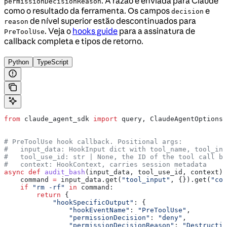
. A razão é enviada para Claude
permissionDecisionReason
como o resultado da ferramenta. Os campos
e
decision
de nível superior estão descontinuados para
reason
. Veja o
hooks guide
para a assinatura de
PreToolUse
callback completa e tipos de retorno.
Python
TypeScript
from
 claude_agent_sdk 
import
 query, ClaudeAgentOptions,
# PreToolUse hook callback. Positional args:
#   input_data: HookInput dict with tool_name, tool_inp
#   tool_use_id: str | None, the ID of the tool call be
#   context: HookContext, carries session metadata
async
 def
 audit_bash
(
input_data
, 
tool_use_id
, 
context
):
    command 
=
 input_data.get(
"tool_input"
, {}).get(
"com
    if
 "rm -rf"
 in
 command:
        return
 {
            "hookSpecificOutput"
: {
                "hookEventName"
: 
"PreToolUse"
,
                "permissionDecision"
: 
"deny"
,
                "permissionDecisionReason"
: 
"Destructiv