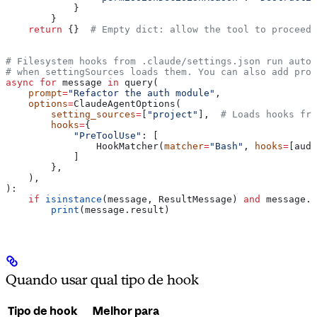
            }
        }
    return
 {}  
# Empty dict: allow the tool to proceed
# Filesystem hooks from .claude/settings.json run autom
# when settingSources loads them. You can also add prog
async
 for
 message 
in
 query(
    prompt
=
"Refactor the auth module"
,
    options
=
ClaudeAgentOptions(
        setting_sources
=
[
"project"
],  
# Loads hooks fro
        hooks
=
{
            "PreToolUse"
: [
                HookMatcher(
matcher
=
"Bash"
, 
hooks
=
[audi
            ]
        },
    ),
):
    if
 isinstance
(message, ResultMessage) 
and
 message.s
        print
(message.result)
Quando usar qual tipo de hook
Tipo de hook
Melhor para