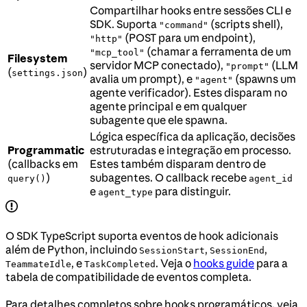
Compartilhar hooks entre sessões CLI e
SDK. Suporta
(scripts shell),
"command"
(POST para um endpoint),
"http"
(chamar a ferramenta de um
"mcp_tool"
Filesystem
servidor MCP conectado),
(LLM
"prompt"
(
)
settings.json
avalia um prompt), e
(spawns um
"agent"
agente verificador). Estes disparam no
agente principal e em qualquer
subagente que ele spawna.
Lógica específica da aplicação, decisões
Programmatic
estruturadas e integração em processo.
(callbacks em
Estes também disparam dentro de
)
subagentes. O callback recebe
query()
agent_id
e
para distinguir.
agent_type
O SDK TypeScript suporta eventos de hook adicionais
além de Python, incluindo
,
,
SessionStart
SessionEnd
, e
. Veja o
hooks guide
para a
TeammateIdle
TaskCompleted
tabela de compatibilidade de eventos completa.
Para detalhes completos sobre hooks programáticos, veja