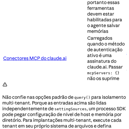
portanto essas
ferramentas
devem estar
habilitadas para
o agente salvar
memórias
Carregados
quando o método
D
de autenticação
d
ativo é uma
Conectores MCP do claude.ai
n
assinatura do
E
claude.ai. Passar
mcpServers: {}
não os suprime
Não confie nas opções padrão de
para isolamento
query()
multi-tenant. Porque as entradas acima são lidas
independentemente de
, um processo SDK
settingSources
pode pegar configuração de nível de host e memória por
diretório. Para implantações multi-tenant, execute cada
tenant em seu próprio sistema de arquivos e defina