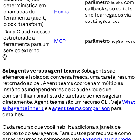
parâmetro
com
hooks
determinística em
callbacks, ou scripts
chamadas de
Hooks
shell carregados via
ferramenta (audit,
settingSources
block, transform)
Dar a Claude acesso
estruturado a
MCP
parâmetro
mcpServers
ferramenta para um
serviço externo
Subagents versus agent teams:
Subagents são
efêmeros e isolados: conversa fresca, uma tarefa, resumo
retornado ao pai. Agent teams coordenam múltiplas
instâncias independentes de Claude Code que
compartilham uma lista de tarefas e se mensageiam
diretamente. Agent teams são um recurso CLI. Veja
What
subagents inherit
e a
agent teams comparison
para
detalhes.
Cada recurso que você habilita adiciona à janela de
contexto do seu agente. Para custos por recurso e como
esses recursos se sobrepõem, veja
Extend Claude Code
.