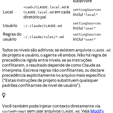
subárvore
e
<cwd>/CLAUDE.local.md
settingSources
Local
em cada
CLAUDE.local.md
inclui
"local"
diretório pai
settingSources
Usuário
~/.claude/CLAUDE.md
inclui
"user"
Regras do
settingSources
~/.claude/rules/*.md
usuário
inclui
"user"
Todos os níveis são aditivos: se existem arquivos
CLAUDE.md
de projeto e usuário, o agente vê ambos. Não há regra de
precedência rígida entre níveis; se as instruções
conflitarem, o resultado depende de como Claude as
interpreta. Escreva regras não conflitantes, ou declare
precedência explicitamente no arquivo mais específico
(“Estas instruções de projeto substituem quaisquer
padrões conflitantes de nível de usuário”).
Você também pode injetar contexto diretamente via
sem usar arquivos
. Veja
Modify
systemPrompt
CLAUDE.md