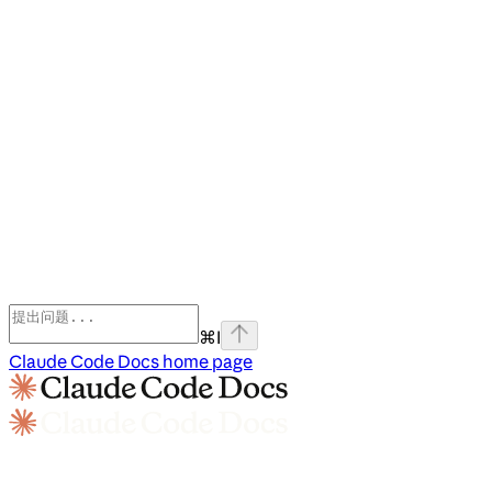
⌘
I
Claude Code Docs
home page