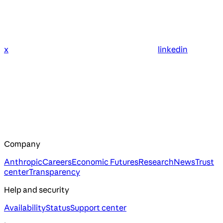
x
linkedin
Company
Anthropic
Careers
Economic Futures
Research
News
Trust
center
Transparency
Help and security
Availability
Status
Support center