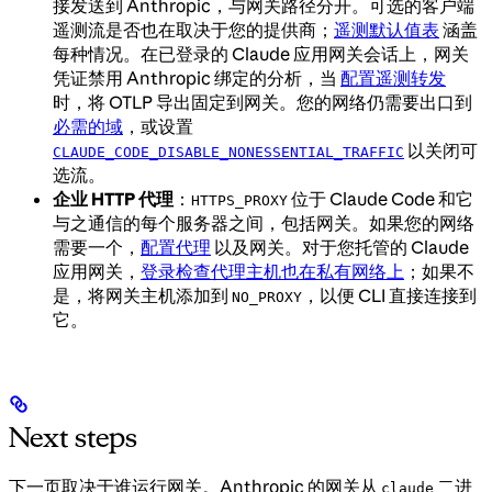
接发送到 Anthropic，与网关路径分开。可选的客户端
遥测流是否也在取决于您的提供商；
遥测默认值表
涵盖
每种情况。在已登录的 Claude 应用网关会话上，网关
凭证禁用 Anthropic 绑定的分析，当
配置遥测转发
时，将 OTLP 导出固定到网关。您的网络仍需要出口到
必需的域
，或设置
以关闭可
CLAUDE_CODE_DISABLE_NONESSENTIAL_TRAFFIC
选流。
企业 HTTP 代理
：
位于 Claude Code 和它
HTTPS_PROXY
与之通信的每个服务器之间，包括网关。如果您的网络
需要一个，
配置代理
以及网关。对于您托管的 Claude
应用网关，
登录检查代理主机也在私有网络上
；如果不
是，将网关主机添加到
，以便 CLI 直接连接到
NO_PROXY
它。
Next steps
下一页取决于谁运行网关。Anthropic 的网关从
二进
claude