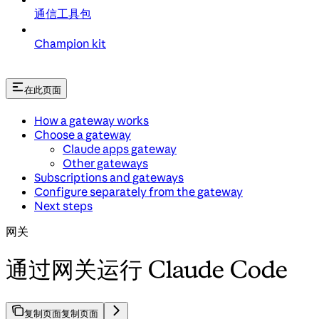
通信工具包
Champion kit
在此页面
How a gateway works
Choose a gateway
Claude apps gateway
Other gateways
Subscriptions and gateways
Configure separately from the gateway
Next steps
网关
通过网关运行 Claude Code
复制页面
复制页面