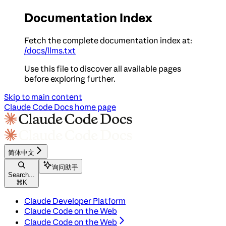
Documentation Index
Fetch the complete documentation index at:
/docs/llms.txt
Use this file to discover all available pages
before exploring further.
Skip to main content
Claude Code Docs
home page
简体中文
询问助手
Search...
⌘
K
Claude Developer Platform
Claude Code on the Web
Claude Code on the Web