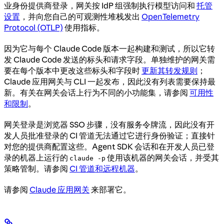
业身份提供商登录，网关按 IdP 组强制执行模型访问和
托管
设置
，并向您自己的可观测性堆栈发出
OpenTelemetry
Protocol (OTLP)
使用指标。
因为它与每个 Claude Code 版本一起构建和测试，所以它转
发 Claude Code 发送的标头和请求字段。单独维护的网关需
要在每个版本中更改这些标头和字段时
更新其转发规则
；
Claude 应用网关与 CLI 一起发布，因此没有列表需要保持最
新。有关在网关会话上行为不同的小功能集，请参阅
可用性
和限制
。
网关登录是浏览器 SSO 步骤，没有服务令牌流，因此没有开
发人员批准登录的 CI 管道无法通过它进行身份验证；直接针
对您的提供商配置这些。Agent SDK 会话和在开发人员已登
录的机器上运行的
使用该机器的网关会话，并受其
claude -p
策略管制。请参阅
CI 管道和远程机器
。
请参阅
Claude 应用网关
来部署它。