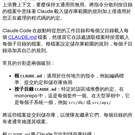
上浪費上下文，要麼保持太通用而無用。將指令分散到按目錄
的檔案中意味著 Claude 載入儲存庫範圍的規則加上僅適用於
您正在處理的程式碼的約定。
Claude Code 在啟動時從您的工作目錄和每個父目錄載入每
個
CLAUDE.md
檔案，然後當它在該處讀取檔案時按需載入
每個子目錄的檔案。根檔案設定儲存庫範圍的規則，每個子目
錄添加其自己的規則。
常見的分割是兩個級別：
根
：適用於任何地方的指令，例如編碼標
CLAUDE.md
準、提交約定和儲存庫佈局
按子目錄
：特定於該區域堆疊的約定。在
CLAUDE.md
monorepo 中，這是每個套件一個。在大型單樹中，它
是每個子系統一個，例如
或
src/db/
src/api/
將這些檔案提交到儲存庫，以便隊友繼承它們。每個目錄的所
有者通常維護其檔案。
根
將 Claude 定向到儲存庫結構：
CLAUDE.md