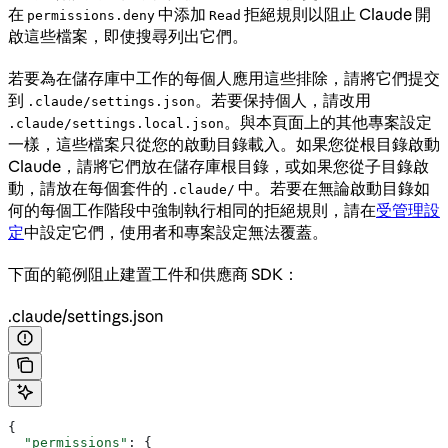
在
中添加
拒絕規則以阻止 Claude 開
permissions.deny
Read
啟這些檔案，即使搜尋列出它們。
若要為在儲存庫中工作的每個人應用這些排除，請將它們提交
到
。若要保持個人，請改用
.claude/settings.json
。與本頁面上的其他專案設定
.claude/settings.local.json
一樣，這些檔案只從您的啟動目錄載入。如果您從根目錄啟動
Claude，請將它們放在儲存庫根目錄，或如果您從子目錄啟
動，請放在每個套件的
中。若要在無論啟動目錄如
.claude/
何的每個工作階段中強制執行相同的拒絕規則，請在
受管理設
定
中設定它們，使用者和專案設定無法覆蓋。
下面的範例阻止建置工件和供應商 SDK：
.claude/settings.json
{
  "permissions"
: {