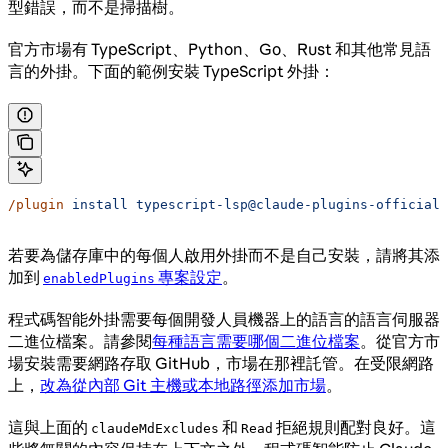
型錯誤，而不是掃描樹。
官方市場有 TypeScript、Python、Go、Rust 和其他常見語
言的外掛。下面的範例安裝 TypeScript 外掛：
/plugin
 install
 typescript-lsp@claude-plugins-official
若要為儲存庫中的每個人啟用外掛而不是自己安裝，請將其添
加到
專案設定
。
enabledPlugins
程式碼智能外掛需要每個開發人員機器上的語言的語言伺服器
二進位檔案。請參閱
每種語言需要哪個二進位檔案
。從官方市
場安裝需要網路存取 GitHub，市場在那裡託管。在受限網路
上，
改為從內部 Git 主機或本地路徑添加市場
。
這與上面的
和
拒絕規則配對良好。這
claudeMdExcludes
Read