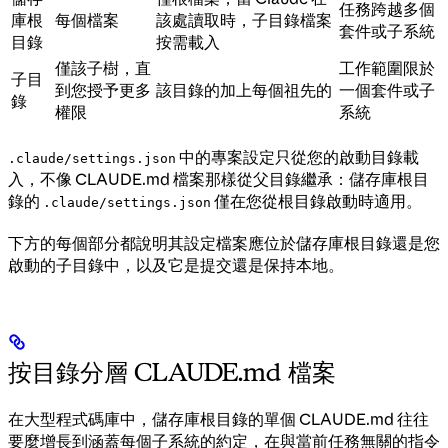
任務跨越多個
庫根
每個檔案
該處讀取時，子目錄檔案
套件或子系統
目錄
按需載入
僅該子樹，直
工作範圍限於
子目
到您授予更多
該目錄的加上每個祖先的
一個套件或子
錄
權限
系統
中的專案設定只從您的啟動目錄載
.claude/settings.json
入，不像 CLAUDE.md 檔案那樣從父目錄繼承：儲存庫根目
錄的
僅在您從根目錄啟動時適用。
.claude/settings.json
下方的每個部分都說明其設定檔案應位於儲存庫根目錄還是您
啟動的子目錄中，以及它是提交還是保持本地。
按目錄分層 CLAUDE.md 檔案
在大型程式碼庫中，儲存庫根目錄的單個 CLAUDE.md 往往
要麼增長到涵蓋每個子系統的約定，在與當前任務無關的指令