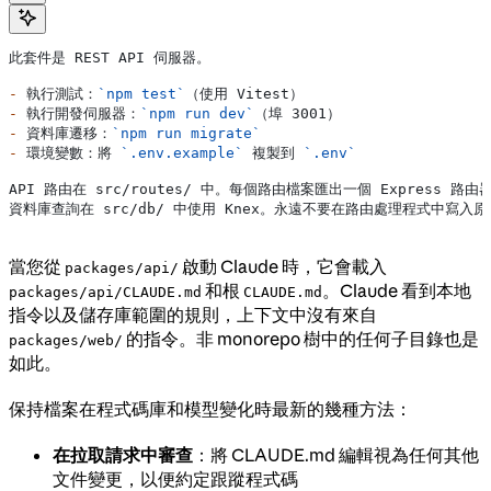
此套件是 REST API 伺服器。
-
 執行測試：
`npm test`
（使用 Vitest）
-
 執行開發伺服器：
`npm run dev`
（埠 3001）
-
 資料庫遷移：
`npm run migrate`
-
 環境變數：將 
`.env.example`
 複製到 
`.env`
API 路由在 src/routes/ 中。每個路由檔案匯出一個 Express 路由
資料庫查詢在 src/db/ 中使用 Knex。永遠不要在路由處理程式中寫入原
當您從
啟動 Claude 時，它會載入
packages/api/
和根
。Claude 看到本地
packages/api/CLAUDE.md
CLAUDE.md
指令以及儲存庫範圍的規則，上下文中沒有來自
的指令。非 monorepo 樹中的任何子目錄也是
packages/web/
如此。
保持檔案在程式碼庫和模型變化時最新的幾種方法：
在拉取請求中審查
：將 CLAUDE.md 編輯視為任何其他
文件變更，以便約定跟蹤程式碼