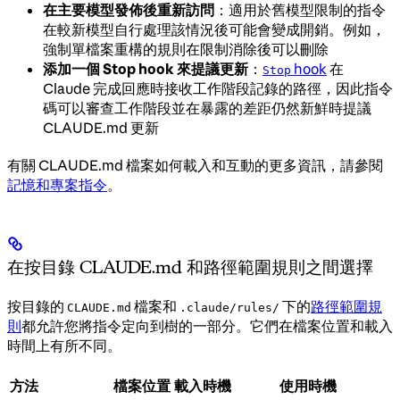
在主要模型發佈後重新訪問
：適用於舊模型限制的指令
在較新模型自行處理該情況後可能會變成開銷。例如，
強制單檔案重構的規則在限制消除後可以刪除
添加一個 Stop hook 來提議更新
：
hook
在
Stop
Claude 完成回應時接收工作階段記錄的路徑，因此指令
碼可以審查工作階段並在暴露的差距仍然新鮮時提議
CLAUDE.md 更新
有關 CLAUDE.md 檔案如何載入和互動的更多資訊，請參閱
記憶和專案指令
。
在按目錄 CLAUDE.md 和路徑範圍規則之間選擇
按目錄的
檔案和
下的
路徑範圍規
CLAUDE.md
.claude/rules/
則
都允許您將指令定向到樹的一部分。它們在檔案位置和載入
時間上有所不同。
方法
檔案位置
載入時機
使用時機