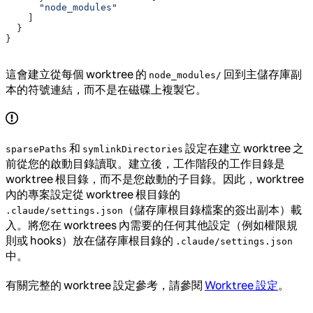
      "node_modules"
    ]
  }
}
這會建立從每個 worktree 的
回到主儲存庫副
node_modules/
本的符號連結，而不是在磁碟上複製它。
和
設定在建立 worktree 之
sparsePaths
symlinkDirectories
前從您的啟動目錄讀取。建立後，工作階段的工作目錄是
worktree 根目錄，而不是您啟動的子目錄。因此，worktree
內的專案設定從 worktree 根目錄的
（儲存庫根目錄檔案的簽出副本）載
.claude/settings.json
入。將您在 worktrees 內需要的任何其他設定（例如權限規
則或 hooks）放在儲存庫根目錄的
.claude/settings.json
中。
有關完整的 worktree 設定參考，請參閱
Worktree 設定
。