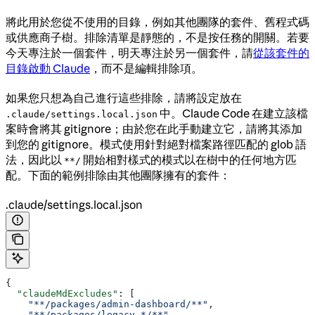
將此用於您從不使用的目錄，例如其他團隊的套件、舊程式碼
或供應商子樹。排除清單是靜態的，不是按任務的開關。若要
今天專注於一個套件，明天專注於另一個套件，請
從該套件的
目錄啟動 Claude
，而不是編輯排除項。
如果您只想為自己進行這些排除，請將設定放在
中。Claude Code 在建立該檔
.claude/settings.local.json
案時會將其 gitignore；由於您在此手動建立它，請將其添加
到您的 gitignore。模式使用針對絕對檔案路徑匹配的 glob 語
法，因此以
開始相對樣式的模式以在樹中的任何地方匹
**/
配。下面的範例排除由其他團隊擁有的套件：
.claude/settings.local.json
{
  "claudeMdExcludes"
: [
    "**/packages/admin-dashboard/**"
,
    "**/packages/legacy-*/**"