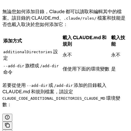
無論您如何添加目錄，Claude 都可以讀取和編輯其中的檔
案。該目錄的 CLAUDE.md、
檔案和技能是
.claude/rules/
否也載入取決於您如何添加它：
載入 CLAUDE.md 和
載入技
添加方式
規則
能
設
additionalDirectories
永不
永不
定
旗標或
--add-dir
/add-dir
僅使用下面的環境變數
是
命令
若要從使用
或
添加的目錄載入
--add-dir
/add-dir
CLAUDE.md 和規則檔案，請設定
環境變
CLAUDE_CODE_ADDITIONAL_DIRECTORIES_CLAUDE_MD
數：