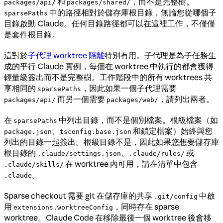
和
，而不是完整樹。
packages/api/
packages/shared/
中的路徑相對於儲存庫根目錄，無論您從哪個子
sparsePaths
目錄啟動 Claude。任何目錄路徑都可以在這裡工作，不僅僅
是套件根目錄。
這對於
子代理 worktree 隔離
特別有用。子代理是為子任務生
成的平行 Claude 實例，每個在 worktree 中執行的都會獲得
輕量級簽出而不是完整樹。工作階段中的所有 worktrees 共
享相同的
，因此如果一個子代理需要
sparsePaths
而另一個需要
，請列出兩者。
packages/api/
packages/web/
在
中列出目錄，而不是個別檔案。根級檔案（如
sparsePaths
、
和鎖定檔案）始終與您
package.json
tsconfig.base.json
列出的目錄一起簽出。根級目錄不是，因此如果您想要儲存庫
根目錄的
、
或
.claude/settings.json
.claude/rules/
在 worktree 內可用，請在清單中包含
.claude/skills/
。
.claude
Sparse checkout 需要 git 在儲存庫的共享
中啟
.git/config
用
，同時存在 sparse
extensions.worktreeConfig
worktree。Claude Code 在移除最後一個 worktree 後會移