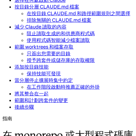
選擇在何處啟動 Claude
按目錄分層 CLAUDE.md 檔案
在按目錄 CLAUDE.md 和路徑範圍規則之間選擇
排除無關的 CLAUDE.md 檔案
減少 Claude 讀取的內容
阻止讀取生成的和供應商程式碼
使用程式碼智能減少檔案讀取
範圍 worktrees 和檔案存取
只簽出您需要的目錄
授予跨套件或儲存庫的存取權限
添加按目錄技能
保持技能可發現
當分層停止擴展時集中約定
在工作階段啟動時推薦正確的外掛
將其整合在一起
範圍和計劃跨套件的變更
後續步驟
指南
在 monorepo 或大型程式碼庫