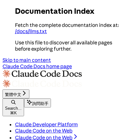
Documentation Index
Fetch the complete documentation index at:
/docs/llms.txt
Use this file to discover all available pages
before exploring further.
Skip to main content
Claude Code Docs
home page
繁體中文
詢問助手
Search...
⌘
K
Claude Developer Platform
Claude Code on the Web
Claude Code on the Web