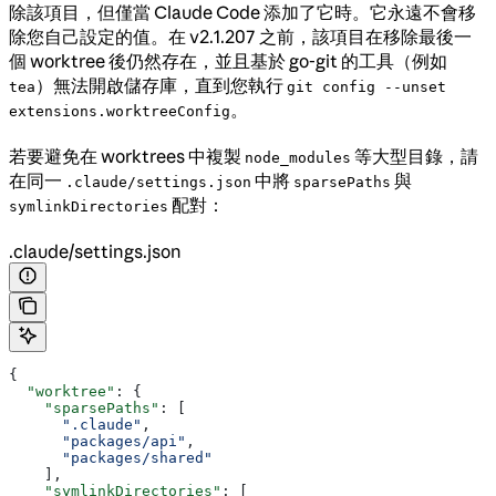
除該項目，但僅當 Claude Code 添加了它時。它永遠不會移
除您自己設定的值。在 v2.1.207 之前，該項目在移除最後一
個 worktree 後仍然存在，並且基於 go-git 的工具（例如
）無法開啟儲存庫，直到您執行
tea
git config --unset
。
extensions.worktreeConfig
若要避免在 worktrees 中複製
等大型目錄，請
node_modules
在同一
中將
與
.claude/settings.json
sparsePaths
配對：
symlinkDirectories
.claude/settings.json
{
  "worktree"
: {
    "sparsePaths"
: [
      ".claude"
,
      "packages/api"
,
      "packages/shared"
    ],
    "symlinkDirectories"
: [