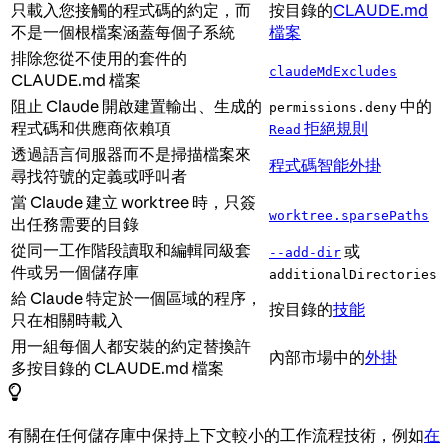
只載入您接觸的程式碼的約定，而
按目錄的
CLAUDE.md
不是一個根檔案涵蓋每個子系統
檔案
排除您從不使用的套件的
claudeMdExcludes
CLAUDE.md 檔案
阻止 Claude 開啟建置輸出、生成的
中的
permissions.deny
程式碼和供應商依賴項
拒絕規則
Read
透過語言伺服器而不是掃描檔案來
程式碼智能外掛
尋找符號的定義或呼叫者
當 Claude 建立 worktree 時，只簽
worktree.sparsePaths
出任務需要的目錄
從同一工作階段讀取和編輯同級套
或
--add-dir
件或另一個儲存庫
additionalDirectories
給 Claude 特定於一個區域的程序，
按目錄的
技能
只在相關時載入
用一組每個人都安裝的約定替換許
內部市場中的
外掛
多按目錄的 CLAUDE.md 檔案
有關在任何儲存庫中保持上下文較小的工作流程技術，例如
在