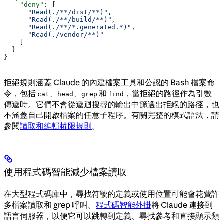
    "deny"
: [
      "Read(./**/dist/**)"
,
      "Read(./**/build/**)"
,
      "Read(./**/*.generated.*)"
,
      "Read(./vendor/**)"
    ]
  }
}
拒絕規則涵蓋 Claude 的內建檔案工具和公認的 Bash 檔案命
令，包括
、
、
和
，當拒絕的路徑作為引數
cat
head
grep
find
傳遞時。它們不會從遞迴搜尋的輸出中篩選出拒絕的路徑，也
不涵蓋自己開啟檔案的任意子程序。有關完整的模式語法，請
參閱
讀取和編輯權限規則
。
使用程式碼智能減少檔案讀取
在大型程式碼庫中，尋找符號的定義或使用位置可能會花費許
多檔案讀取和 grep 呼叫。
程式碼智能外掛
將 Claude 連接到
語言伺服器，以便它可以跳轉到定義、尋找參考和直接顯示類