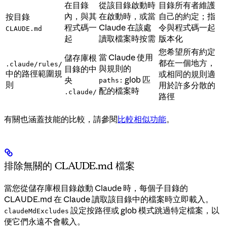
在目錄
從該目錄啟動時
目錄所有者維護
內，與其
在啟動時，或當
自己的約定；指
按目錄
程式碼一
Claude 在該處
令與程式碼一起
CLAUDE.md
起
讀取檔案時按需
版本化
您希望所有約定
當 Claude 使用
儲存庫根
都在一個地方，
.claude/rules/
與規則的
目錄的中
中的路徑範圍規
或相同的規則適
glob 匹
央
paths:
則
用於許多分散的
配的檔案時
.claude/
路徑
有關也涵蓋技能的比較，請參閱
比較相似功能
。
排除無關的 CLAUDE.md 檔案
當您從儲存庫根目錄啟動 Claude 時，每個子目錄的
CLAUDE.md 在 Claude 讀取該目錄中的檔案時立即載入。
設定按路徑或 glob 模式跳過特定檔案，以
claudeMdExcludes
便它們永遠不會載入。