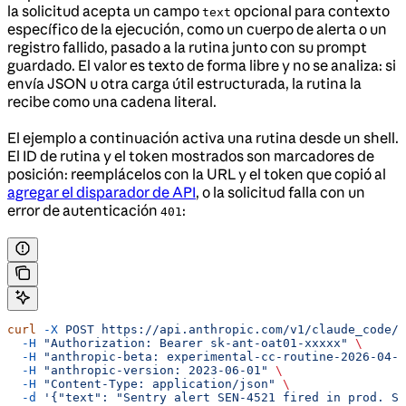
la solicitud acepta un campo
opcional para contexto
text
específico de la ejecución, como un cuerpo de alerta o un
registro fallido, pasado a la rutina junto con su prompt
guardado. El valor es texto de forma libre y no se analiza: si
envía JSON u otra carga útil estructurada, la rutina la
recibe como una cadena literal.
El ejemplo a continuación activa una rutina desde un shell.
El ID de rutina y el token mostrados son marcadores de
posición: reemplácelos con la URL y el token que copió al
agregar el disparador de API
, o la solicitud falla con un
error de autenticación
:
401
curl
 -X
 POST
 https://api.anthropic.com/v1/claude_code/r
  -H
 "Authorization: Bearer sk-ant-oat01-xxxxx"
 \
  -H
 "anthropic-beta: experimental-cc-routine-2026-04-0
  -H
 "anthropic-version: 2023-06-01"
 \
  -H
 "Content-Type: application/json"
 \
  -d
 '{"text": "Sentry alert SEN-4521 fired in prod. St