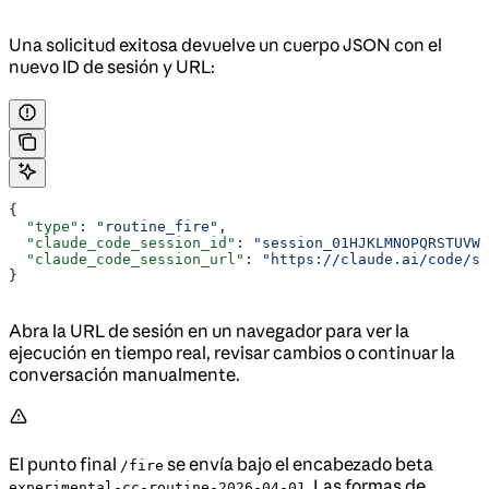
Una solicitud exitosa devuelve un cuerpo JSON con el
nuevo ID de sesión y URL:
{
  "type"
: 
"routine_fire"
,
  "claude_code_session_id"
: 
"session_01HJKLMNOPQRSTUVWX
  "claude_code_session_url"
: 
"https://claude.ai/code/se
}
Abra la URL de sesión en un navegador para ver la
ejecución en tiempo real, revisar cambios o continuar la
conversación manualmente.
El punto final
se envía bajo el encabezado beta
/fire
. Las formas de
experimental-cc-routine-2026-04-01