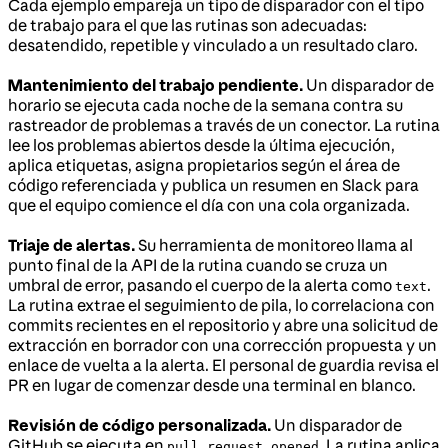
Cada ejemplo empareja un tipo de disparador con el tipo
de trabajo para el que las rutinas son adecuadas:
desatendido, repetible y vinculado a un resultado claro.
Mantenimiento del trabajo pendiente.
Un disparador de
horario se ejecuta cada noche de la semana contra su
rastreador de problemas a través de un conector. La rutina
lee los problemas abiertos desde la última ejecución,
aplica etiquetas, asigna propietarios según el área de
código referenciada y publica un resumen en Slack para
que el equipo comience el día con una cola organizada.
Triaje de alertas.
Su herramienta de monitoreo llama al
punto final de la API de la rutina cuando se cruza un
umbral de error, pasando el cuerpo de la alerta como
.
text
La rutina extrae el seguimiento de pila, lo correlaciona con
commits recientes en el repositorio y abre una solicitud de
extracción en borrador con una corrección propuesta y un
enlace de vuelta a la alerta. El personal de guardia revisa el
PR en lugar de comenzar desde una terminal en blanco.
Revisión de código personalizada.
Un disparador de
GitHub se ejecuta en
. La rutina aplica
pull_request.opened