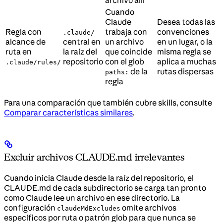
Cuando
Claude
Desea todas las
Regla con
trabaja con
convenciones
.claude/
alcance de
central en
un archivo
en un lugar, o la
ruta en
la raíz del
que coincide
misma regla se
repositorio
con el glob
aplica a muchas
.claude/rules/
de la
rutas dispersas
paths:
regla
Para una comparación que también cubre skills, consulte
Comparar características similares
.
Excluir archivos CLAUDE.md irrelevantes
Cuando inicia Claude desde la raíz del repositorio, el
CLAUDE.md de cada subdirectorio se carga tan pronto
como Claude lee un archivo en ese directorio. La
configuración
omite archivos
claudeMdExcludes
específicos por ruta o patrón glob para que nunca se