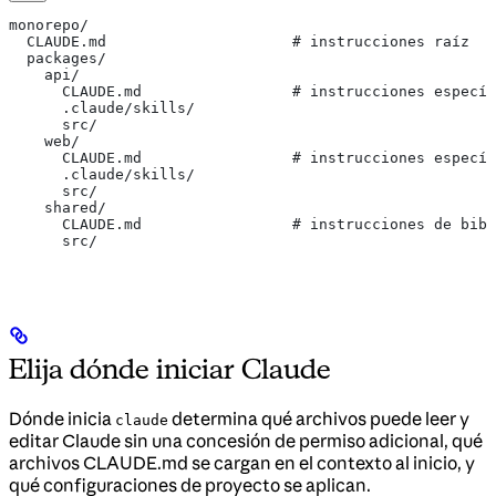
monorepo/
  CLAUDE.md                     # instrucciones raíz
  packages/
    api/
      CLAUDE.md                 # instrucciones específ
      .claude/skills/
      src/
    web/
      CLAUDE.md                 # instrucciones específ
      .claude/skills/
      src/
    shared/
      CLAUDE.md                 # instrucciones de bibl
      src/
Elija dónde iniciar Claude
Dónde inicia
determina qué archivos puede leer y
claude
editar Claude sin una concesión de permiso adicional, qué
archivos CLAUDE.md se cargan en el contexto al inicio, y
qué configuraciones de proyecto se aplican.