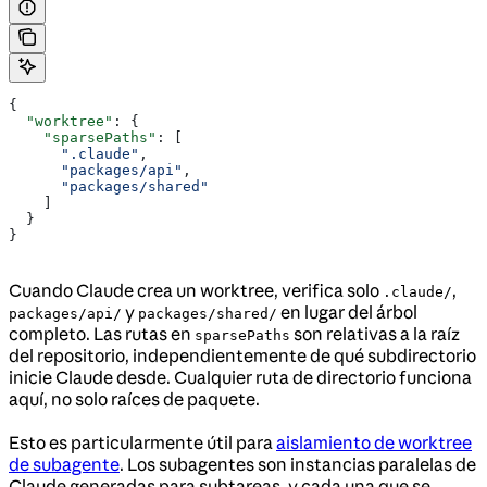
{
  "worktree"
: {
    "sparsePaths"
: [
      ".claude"
,
      "packages/api"
,
      "packages/shared"
    ]
  }
}
Cuando Claude crea un worktree, verifica solo
,
.claude/
y
en lugar del árbol
packages/api/
packages/shared/
completo. Las rutas en
son relativas a la raíz
sparsePaths
del repositorio, independientemente de qué subdirectorio
inicie Claude desde. Cualquier ruta de directorio funciona
aquí, no solo raíces de paquete.
Esto es particularmente útil para
aislamiento de worktree
de subagente
. Los subagentes son instancias paralelas de
Claude generadas para subtareas, y cada una que se