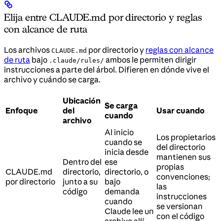
Elija entre CLAUDE.md por directorio y reglas
con alcance de ruta
Los archivos
por directorio y
reglas con alcance
CLAUDE.md
de ruta
bajo
ambos le permiten dirigir
.claude/rules/
instrucciones a parte del árbol. Difieren en dónde vive el
archivo y cuándo se carga.
Ubicación
Se carga
Enfoque
del
Usar cuando
cuando
archivo
Al inicio
Los propietarios
cuando se
del directorio
inicia desde
mantienen sus
Dentro del
ese
propias
CLAUDE.md
directorio,
directorio, o
convenciones;
por directorio
junto a su
bajo
las
código
demanda
instrucciones
cuando
se versionan
Claude lee un
con el código
archivo allí