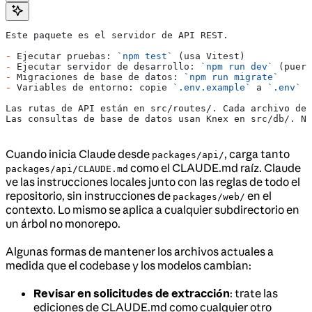
Este paquete es el servidor de API REST.
-
 Ejecutar pruebas: 
`npm test`
 (usa Vitest)
-
 Ejecutar servidor de desarrollo: 
`npm run dev`
 (puert
-
 Migraciones de base de datos: 
`npm run migrate`
-
 Variables de entorno: copie 
`.env.example`
 a 
`.env`
Las rutas de API están en src/routes/. Cada archivo de
Las consultas de base de datos usan Knex en src/db/. Nu
Cuando inicia Claude desde
, carga tanto
packages/api/
como el CLAUDE.md raíz. Claude
packages/api/CLAUDE.md
ve las instrucciones locales junto con las reglas de todo el
repositorio, sin instrucciones de
en el
packages/web/
contexto. Lo mismo se aplica a cualquier subdirectorio en
un árbol no monorepo.
Algunas formas de mantener los archivos actuales a
medida que el codebase y los modelos cambian:
Revisar en solicitudes de extracción
: trate las
ediciones de CLAUDE.md como cualquier otro