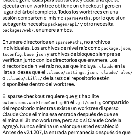
ejecuta en un worktree obtiene un checkout ligero en
lugar del árbol completo. Todos los worktrees en una
sesión comparten el mismo
, por lo que si un
sparsePaths
subagente necesita
y otro necesita
packages/api/
, enumere ambos.
packages/web/
Enumere directorios en
, no archivos
sparsePaths
individuales. Los archivos de nivel raíz como
,
package.json
y archivos de bloqueo siempre se
tsconfig.base.json
verifican junto con los directorios que enumera. Los
directorios de nivel raíz no, así que incluya
en la
.claude
lista si desea que el
,
.claude/settings.json
.claude/rules/
o
de la raíz del repositorio estén
.claude/skills/
disponibles dentro del worktree.
El sparse checkout requiere que git habilite
en el
compartido
extensions.worktreeConfig
.git/config
del repositorio mientras existe un worktree disperso.
Claude Code elimina esa entrada después de que se
elimina el último worktree, pero solo si Claude Code la
agregó. Nunca elimina un valor que usted estableció.
Antes de v2.1.207, la entrada permanecía después de que