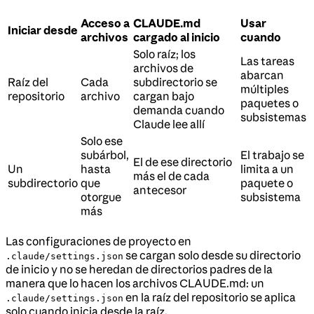
Acceso a
CLAUDE.md
Usar
Iniciar desde
archivos
cargado al inicio
cuando
Solo raíz; los
Las tareas
archivos de
abarcan
Raíz del
Cada
subdirectorio se
múltiples
repositorio
archivo
cargan bajo
paquetes o
demanda cuando
subsistemas
Claude lee allí
Solo ese
subárbol,
El trabajo se
El de ese directorio
Un
hasta
limita a un
más el de cada
subdirectorio
que
paquete o
antecesor
otorgue
subsistema
más
Las configuraciones de proyecto en
se cargan solo desde su directorio
.claude/settings.json
de inicio y no se heredan de directorios padres de la
manera que lo hacen los archivos CLAUDE.md: un
en la raíz del repositorio se aplica
.claude/settings.json
solo cuando inicia desde la raíz.