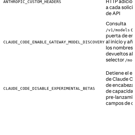
HTTP adicion
ANTHROPIC_CUSTOM_HEADERS
a cada solici
de API
Consulta
de
/v1/models
puerta de en
al inicio y a
CLAUDE_CODE_ENABLE_GATEWAY_MODEL_DISCOVERY
los nombres
devueltos al
selector
/mod
Detiene el e
de Claude C
de encabeza
CLAUDE_CODE_DISABLE_EXPERIMENTAL_BETAS
de capacida
pre-lanzamie
campos de c