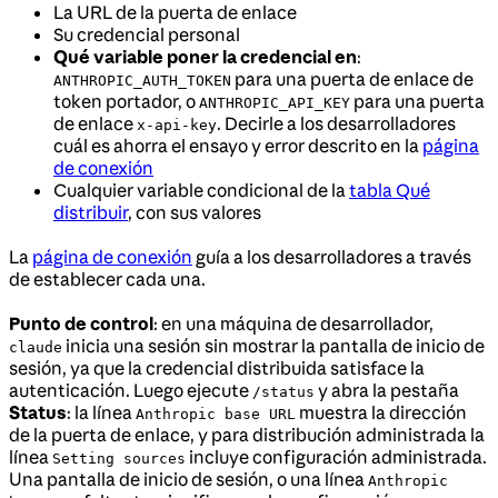
La URL de la puerta de enlace
Su credencial personal
Qué variable poner la credencial en
:
para una puerta de enlace de
ANTHROPIC_AUTH_TOKEN
token portador, o
para una puerta
ANTHROPIC_API_KEY
de enlace
. Decirle a los desarrolladores
x-api-key
cuál es ahorra el ensayo y error descrito en la
página
de conexión
Cualquier variable condicional de la
tabla Qué
distribuir
, con sus valores
La
página de conexión
guía a los desarrolladores a través
de establecer cada una.
Punto de control
: en una máquina de desarrollador,
inicia una sesión sin mostrar la pantalla de inicio de
claude
sesión, ya que la credencial distribuida satisface la
autenticación. Luego ejecute
y abra la pestaña
/status
Status
: la línea
muestra la dirección
Anthropic base URL
de la puerta de enlace, y para distribución administrada la
línea
incluye configuración administrada.
Setting sources
Una pantalla de inicio de sesión, o una línea
Anthropic