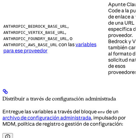
Apunte Clau
Code a la pu
de enlace a t
de una URL 
,
ANTHROPIC_BEDROCK_BASE_URL
específica de
,
ANTHROPIC_VERTEX_BASE_URL
proveedor.
, o
ANTHROPIC_FOUNDRY_BASE_URL
Bedrock y Ve
con las
variables
ANTHROPIC_AWS_BASE_URL
también cam
para ese proveedor
al formato d
solicitud nat
de esos
proveedores
Distribuir a través de configuración administrada
Entregue las variables a través del bloque
de un
env
archivo de configuración administrada
, impulsado por
MDM, política de registro o gestión de configuración: