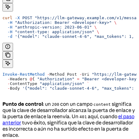
curl
 -X
 POST
 "https://llm-gateway.example.com/v1/messag
  -H
 "Authorization: Bearer <developer-key>"
 \
  -H
 "anthropic-version: 2023-06-01"
 \
  -H
 "content-type: application/json"
 \
  -d
 '{"model": "claude-sonnet-4-6", "max_tokens": 1, "
Invoke-RestMethod
 -
Method Post 
-
Uri 
"https://llm-gatewa
  -
Headers 
@
{ 
"Authorization"
 =
 "Bearer <developer-key>
  -
ContentType 
"application/json"
 `
  -
Body 
'{"model": "claude-sonnet-4-6", "max_tokens": 1
Punto de control
: un
con un campo
significa
200
content
que la clave de desarrollador alcanza la puerta de enlace y
la puerta de enlace la reenvía. Un
aquí, cuando
el paso
401
anterior
tuvo éxito, significa que la clave de desarrollador
es incorrecta o aún no ha surtido efecto en la puerta de
enlace.