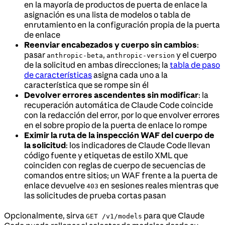
en la mayoría de productos de puerta de enlace la
asignación es una lista de modelos o tabla de
enrutamiento en la configuración propia de la puerta
de enlace
Reenviar encabezados y cuerpo sin cambios
:
pasar
,
y el cuerpo
anthropic-beta
anthropic-version
de la solicitud en ambas direcciones; la
tabla de paso
de características
asigna cada uno a la
característica que se rompe sin él
Devolver errores ascendentes sin modificar
: la
recuperación automática de Claude Code coincide
con la redacción del error, por lo que envolver errores
en el sobre propio de la puerta de enlace lo rompe
Eximir la ruta de la inspección WAF del cuerpo de
la solicitud
: los indicadores de Claude Code llevan
código fuente y etiquetas de estilo XML que
coinciden con reglas de cuerpo de secuencias de
comandos entre sitios; un WAF frente a la puerta de
enlace devuelve
en sesiones reales mientras que
403
las solicitudes de prueba cortas pasan
Opcionalmente, sirva
para que Claude
GET /v1/models