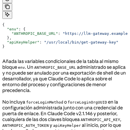
{
  "env"
: {
    "ANTHROPIC_BASE_URL"
: 
"https://llm-gateway.example.
  },
  "apiKeyHelper"
: 
"/usr/local/bin/get-gateway-key"
}
Añada las variables condicionales de la tabla al mismo
bloque
. Un
administrado se aplica
env
ANTHROPIC_BASE_URL
y no puede ser anulado por una exportación de shell de un
desarrollador, ya que Claude Code lo aplica sobre el
entorno del proceso y configuraciones de menor
precedencia.
No incluya
o
en la
forceLoginMethod
forceLoginOrgUUID
configuración administrada junto con una credencial de
puerta de enlace. En Claude Code v2.1.146 y posterior,
cualquiera de las dos claves bloquea
,
ANTHROPIC_API_KEY
y
al inicio, por lo que
ANTHROPIC_AUTH_TOKEN
apiKeyHelper