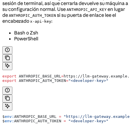
sesión de terminal, así que cerrarla devuelve su máquina a
su configuración normal. Use
en lugar
ANTHROPIC_API_KEY
de
si su puerta de enlace lee el
ANTHROPIC_AUTH_TOKEN
encabezado
:
x-api-key
Bash o Zsh
PowerShell
export
 ANTHROPIC_BASE_URL
=
https
://
llm-gateway
.
example
.
c
export
 ANTHROPIC_AUTH_TOKEN
=
"<developer-key>"
$
env:
ANTHROPIC_BASE_URL
 =
 "https://llm-gateway.example.
$
env:
ANTHROPIC_AUTH_TOKEN
 =
 "<developer-key>"