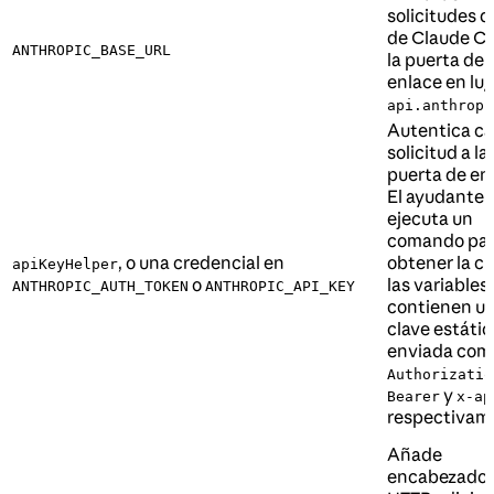
solicitudes d
de Claude C
ANTHROPIC_BASE_URL
la puerta de
enlace en lug
api.anthropi
Autentica c
solicitud a la
puerta de en
El ayudante
ejecuta un
comando pa
, o una credencial en
obtener la cl
apiKeyHelper
o
las variables
ANTHROPIC_AUTH_TOKEN
ANTHROPIC_API_KEY
contienen u
clave estátic
enviada com
Authorizatio
y
Bearer
x-ap
respectivam
Añade
encabezado