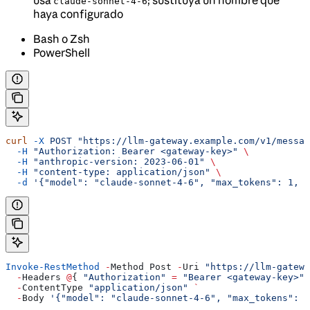
claude-sonnet-4-6
haya configurado
Bash o Zsh
PowerShell
curl
 -X
 POST
 "https://llm-gateway.example.com/v1/messag
  -H
 "Authorization: Bearer <gateway-key>"
 \
  -H
 "anthropic-version: 2023-06-01"
 \
  -H
 "content-type: application/json"
 \
  -d
 '{"model": "claude-sonnet-4-6", "max_tokens": 1, "
Invoke-RestMethod
 -
Method Post 
-
Uri 
"https://llm-gatewa
  -
Headers 
@
{ 
"Authorization"
 =
 "Bearer <gateway-key>"
;
  -
ContentType 
"application/json"
 `
  -
Body 
'{"model": "claude-sonnet-4-6", "max_tokens": 1