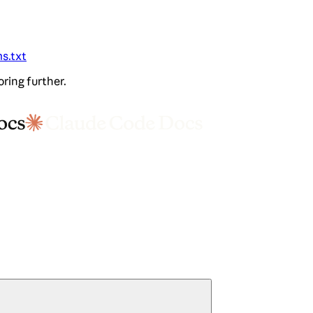
ms.txt
oring further.