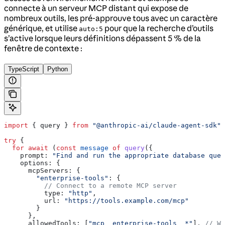
connecte à un serveur MCP distant qui expose de
nombreux outils, les pré-approuve tous avec un caractère
générique, et utilise
pour que la recherche d’outils
auto:5
s’active lorsque leurs définitions dépassent 5 % de la
fenêtre de contexte :
TypeScript
Python
import
 { 
query
 } 
from
 "@anthropic-ai/claude-agent-sdk"
;
try
 {
  for
 await
 (
const
 message
 of
 query
({
    prompt:
 "Find and run the appropriate database quer
    options:
 {
      mcpServers:
 {
        "enterprise-tools"
:
 {
          // Connect to a remote MCP server
          type:
 "http"
,
          url:
 "https://tools.example.com/mcp"
        }
      },
      allowedTools:
 [
"mcp__enterprise-tools__*"
], 
// Wi