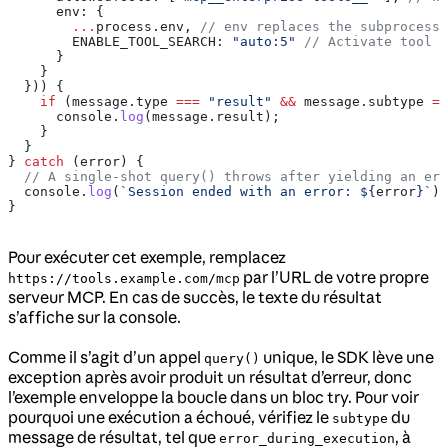
      env:
 {
        ...
process
.
env
, 
// env replaces the subprocess
        ENABLE_TOOL_SEARCH:
 "auto:5"
 // Activate tool s
      }
    }
  })) {
    if
 (
message
.
type
 ===
 "result"
 &&
 message
.
subtype
 ==
      console
.
log
(
message
.
result
);
    }
  }
} 
catch
 (
error
) {
  // A single-shot query() throws after yielding an err
  console
.
log
(
`Session ended with an error: 
${
error
}
`
);
}
Pour exécuter cet exemple, remplacez
par l’URL de votre propre
https://tools.example.com/mcp
serveur MCP. En cas de succès, le texte du résultat
s’affiche sur la console.
Comme il s’agit d’un appel
unique, le SDK lève une
query()
exception après avoir produit un résultat d’erreur, donc
l’exemple enveloppe la boucle dans un bloc try. Pour voir
pourquoi une exécution a échoué, vérifiez le
du
subtype
message de résultat, tel que
, à
error_during_execution