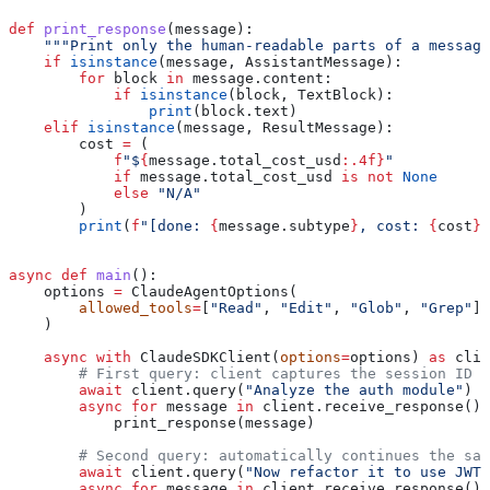
def
 print_response
(
message
):
    """Print only the human-readable parts of a message
    if
 isinstance
(message, AssistantMessage):
        for
 block 
in
 message.content:
            if
 isinstance
(block, TextBlock):
                print
(block.text)
    elif
 isinstance
(message, ResultMessage):
        cost 
=
 (
            f
"$
{
message.total_cost_usd
:.4f}
"
            if
 message.total_cost_usd 
is
 not
 None
            else
 "N/A"
        )
        print
(
f
"[done: 
{
message.subtype
}
, cost: 
{
cost
}
]
async
 def
 main
():
    options 
=
 ClaudeAgentOptions(
        allowed_tools
=
[
"Read"
, 
"Edit"
, 
"Glob"
, 
"Grep"
],
    )
    async
 with
 ClaudeSDKClient(
options
=
options) 
as
 clie
        # First query: client captures the session ID i
        await
 client.query(
"Analyze the auth module"
)
        async
 for
 message 
in
 client.receive_response():
            print_response(message)
        # Second query: automatically continues the sam
        await
 client.query(
"Now refactor it to use JWT"
        async
 for
 message 
in
 client.receive_response():