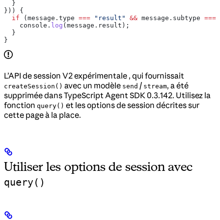
  }
})) {
  if
 (
message
.
type
 ===
 "result"
 &&
 message
.
subtype
 ===
 
    console
.
log
(
message
.
result
);
  }
}
L’API de session V2 expérimentale
, qui fournissait
avec un modèle
/
, a été
createSession()
send
stream
supprimée dans TypeScript Agent SDK 0.3.142. Utilisez la
fonction
et les options de session décrites sur
query()
cette page à la place.
Utiliser les options de session avec
query()