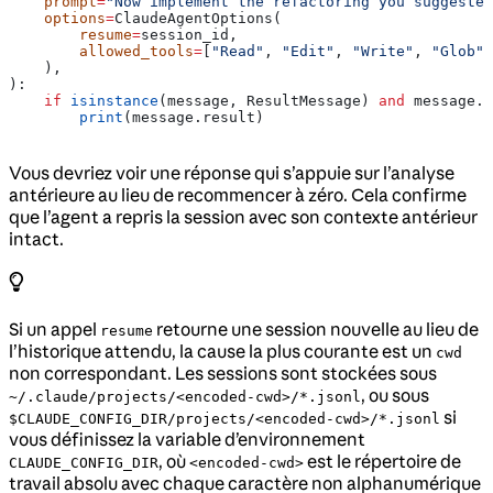
    prompt
=
"Now implement the refactoring you suggested
    options
=
ClaudeAgentOptions(
        resume
=
session_id,
        allowed_tools
=
[
"Read"
, 
"Edit"
, 
"Write"
, 
"Glob"
,
    ),
):
    if
 isinstance
(message, ResultMessage) 
and
 message.s
        print
(message.result)
Vous devriez voir une réponse qui s’appuie sur l’analyse
antérieure au lieu de recommencer à zéro. Cela confirme
que l’agent a repris la session avec son contexte antérieur
intact.
Si un appel
retourne une session nouvelle au lieu de
resume
l’historique attendu, la cause la plus courante est un
cwd
non correspondant. Les sessions sont stockées sous
, ou sous
~/.claude/projects/<encoded-cwd>/*.jsonl
si
$CLAUDE_CONFIG_DIR/projects/<encoded-cwd>/*.jsonl
vous définissez la variable d’environnement
, où
est le répertoire de
CLAUDE_CONFIG_DIR
<encoded-cwd>
travail absolu avec chaque caractère non alphanumérique