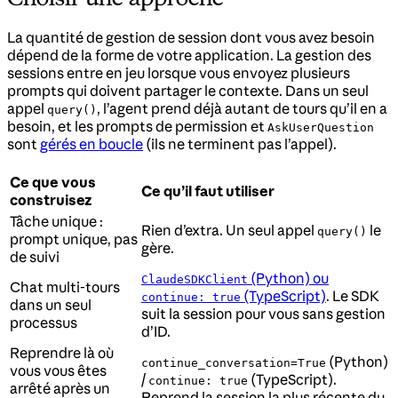
La quantité de gestion de session dont vous avez besoin
dépend de la forme de votre application. La gestion des
sessions entre en jeu lorsque vous envoyez plusieurs
prompts qui doivent partager le contexte. Dans un seul
appel
, l’agent prend déjà autant de tours qu’il en a
query()
besoin, et les prompts de permission et
AskUserQuestion
sont
gérés en boucle
(ils ne terminent pas l’appel).
Ce que vous
Ce qu’il faut utiliser
construisez
Tâche unique :
Rien d’extra. Un seul appel
le
query()
prompt unique, pas
gère.
de suivi
(Python) ou
ClaudeSDKClient
Chat multi-tours
(TypeScript)
. Le SDK
continue: true
dans un seul
suit la session pour vous sans gestion
processus
d’ID.
Reprendre là où
(Python)
continue_conversation=True
vous vous êtes
/
(TypeScript).
continue: true
arrêté après un
Reprend la session la plus récente du