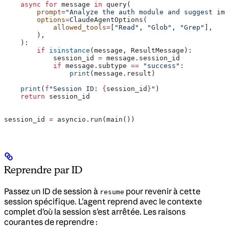
    async
 for
 message 
in
 query(
        prompt
=
"Analyze the auth module and suggest imp
        options
=
ClaudeAgentOptions(
            allowed_tools
=
[
"Read"
, 
"Glob"
, 
"Grep"
],
        ),
    ):
        if
 isinstance
(message, ResultMessage):
            session_id 
=
 message.session_id
            if
 message.subtype 
==
 "success"
:
                print
(message.result)
    print
(
f
"Session ID: 
{
session_id
}
"
)
    return
 session_id
session_id 
=
 asyncio.run(main())
Reprendre par ID
Passez un ID de session à
pour revenir à cette
resume
session spécifique. L’agent reprend avec le contexte
complet d’où la session s’est arrêtée. Les raisons
courantes de reprendre :