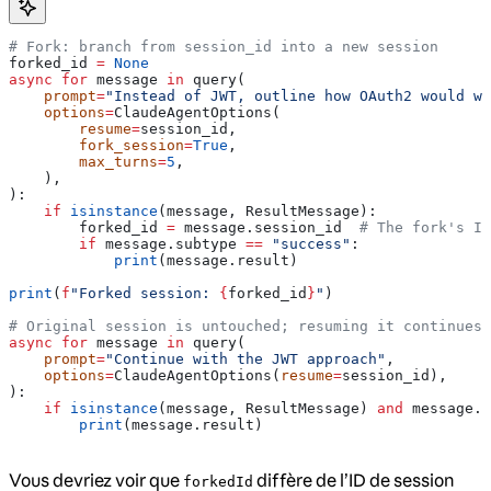
# Fork: branch from session_id into a new session
forked_id 
=
 None
async
 for
 message 
in
 query(
    prompt
=
"Instead of JWT, outline how OAuth2 would wo
    options
=
ClaudeAgentOptions(
        resume
=
session_id,
        fork_session
=
True
,
        max_turns
=
5
,
    ),
):
    if
 isinstance
(message, ResultMessage):
        forked_id 
=
 message.session_id  
# The fork's ID
        if
 message.subtype 
==
 "success"
:
            print
(message.result)
print
(
f
"Forked session: 
{
forked_id
}
"
)
# Original session is untouched; resuming it continues 
async
 for
 message 
in
 query(
    prompt
=
"Continue with the JWT approach"
,
    options
=
ClaudeAgentOptions(
resume
=
session_id),
):
    if
 isinstance
(message, ResultMessage) 
and
 message.s
        print
(message.result)
Vous devriez voir que
diffère de l’ID de session
forkedId