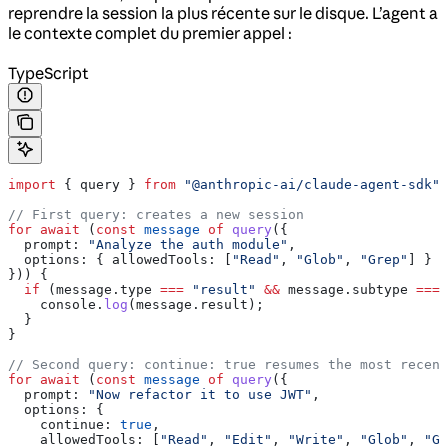
reprendre la session la plus récente sur le disque. L’agent a
le contexte complet du premier appel :
TypeScript
import
 { 
query
 } 
from
 "@anthropic-ai/claude-agent-sdk"
;
// First query: creates a new session
for
 await
 (
const
 message
 of
 query
({
  prompt:
 "Analyze the auth module"
,
  options:
 { 
allowedTools:
 [
"Read"
, 
"Glob"
, 
"Grep"
] }
})) {
  if
 (
message
.
type
 ===
 "result"
 &&
 message
.
subtype
 ===
 
    console
.
log
(
message
.
result
);
  }
}
// Second query: continue: true resumes the most recent
for
 await
 (
const
 message
 of
 query
({
  prompt:
 "Now refactor it to use JWT"
,
  options:
 {
    continue:
 true
,
    allowedTools:
 [
"Read"
, 
"Edit"
, 
"Write"
, 
"Glob"
, 
"Gr