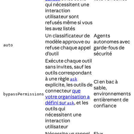
qui nécessitent une
interaction
utilisateur sont
refusés même si vous
les avez listés
Un classificateur de
Agents
modèle approuve ou
autonomes avec
auto
refuse chaque appel
garde-fous de
d’outil
sécurité
Exécute chaque outil
sans invites, sauf les
outils correspondant
à une règle
ask
CI en bac à
explicite, les outils de
sable,
connecteur
que
environnements
bypassPermissions
votre organisation a
entièrement de
défini sur
, et les
ask
confiance
outils qui
nécessitent une
interaction
utilisateur
Nécessite un rappel
Flux