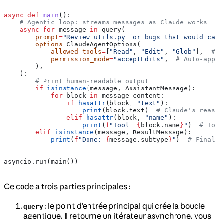
async
 def
 main
():
    # Agentic loop: streams messages as Claude works
    async
 for
 message 
in
 query(
        prompt
=
"Review utils.py for bugs that would ca
        options
=
ClaudeAgentOptions(
            allowed_tools
=
[
"Read"
, 
"Edit"
, 
"Glob"
],  
# 
            permission_mode
=
"acceptEdits"
,  
# Auto-appr
        ),
    ):
        # Print human-readable output
        if
 isinstance
(message, AssistantMessage):
            for
 block 
in
 message.content:
                if
 hasattr
(block, 
"text"
):
                    print
(block.text)  
# Claude's reaso
                elif
 hasattr
(block, 
"name"
):
                    print
(
f
"Tool: 
{
block.name
}
"
)  
# Too
        elif
 isinstance
(message, ResultMessage):
            print
(
f
"Done: 
{
message.subtype
}
"
)  
# Final 
asyncio.run(main())
Ce code a trois parties principales :
: le point d’entrée principal qui crée la boucle
query
agentique. Il retourne un itérateur asynchrone, vous