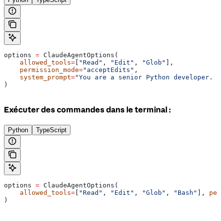
options 
=
 ClaudeAgentOptions(
    allowed_tools
=
[
"Read"
, 
"Edit"
, 
"Glob"
],
    permission_mode
=
"acceptEdits"
,
    system_prompt
=
"You are a senior Python developer. A
)
Exécuter des commandes dans le terminal :
Python
TypeScript
options 
=
 ClaudeAgentOptions(
    allowed_tools
=
[
"Read"
, 
"Edit"
, 
"Glob"
, 
"Bash"
], 
per
)