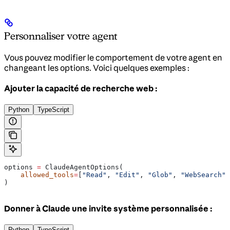
Personnaliser votre agent
Vous pouvez modifier le comportement de votre agent en
changeant les options. Voici quelques exemples :
Ajouter la capacité de recherche web :
Python
TypeScript
options 
=
 ClaudeAgentOptions(
    allowed_tools
=
[
"Read"
, 
"Edit"
, 
"Glob"
, 
"WebSearch"
]
)
Donner à Claude une invite système personnalisée :
Python
TypeScript