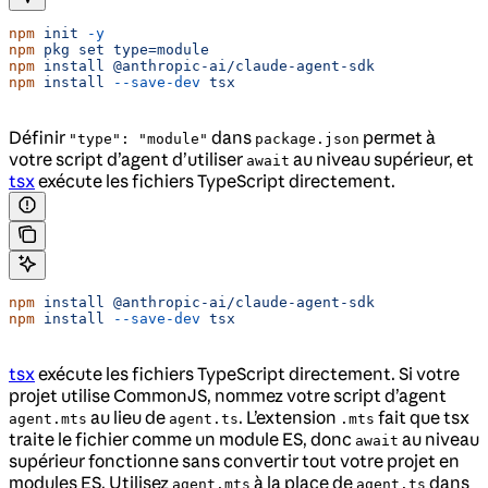
npm
 init
 -y
npm
 pkg
 set
 type=module
npm
 install
 @anthropic-ai/claude-agent-sdk
npm
 install
 --save-dev
 tsx
Définir
dans
permet à
"type": "module"
package.json
votre script d’agent d’utiliser
au niveau supérieur, et
await
tsx
exécute les fichiers TypeScript directement.
npm
 install
 @anthropic-ai/claude-agent-sdk
npm
 install
 --save-dev
 tsx
tsx
exécute les fichiers TypeScript directement. Si votre
projet utilise CommonJS, nommez votre script d’agent
au lieu de
. L’extension
fait que tsx
agent.mts
agent.ts
.mts
traite le fichier comme un module ES, donc
au niveau
await
supérieur fonctionne sans convertir tout votre projet en
modules ES. Utilisez
à la place de
dans
agent.mts
agent.ts