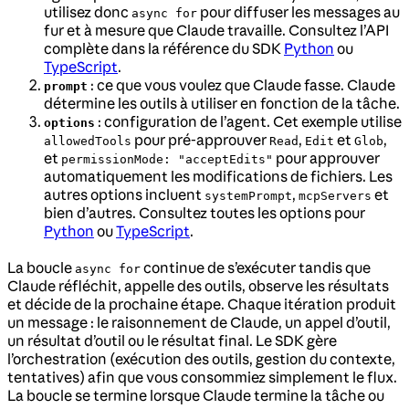
utilisez donc
pour diffuser les messages au
async for
fur et à mesure que Claude travaille. Consultez l’API
complète dans la référence du SDK
Python
ou
TypeScript
.
: ce que vous voulez que Claude fasse. Claude
prompt
détermine les outils à utiliser en fonction de la tâche.
: configuration de l’agent. Cet exemple utilise
options
pour pré-approuver
,
et
,
allowedTools
Read
Edit
Glob
et
pour approuver
permissionMode: "acceptEdits"
automatiquement les modifications de fichiers. Les
autres options incluent
,
et
systemPrompt
mcpServers
bien d’autres. Consultez toutes les options pour
Python
ou
TypeScript
.
La boucle
continue de s’exécuter tandis que
async for
Claude réfléchit, appelle des outils, observe les résultats
et décide de la prochaine étape. Chaque itération produit
un message : le raisonnement de Claude, un appel d’outil,
un résultat d’outil ou le résultat final. Le SDK gère
l’orchestration (exécution des outils, gestion du contexte,
tentatives) afin que vous consommiez simplement le flux.
La boucle se termine lorsque Claude termine la tâche ou