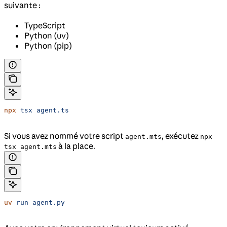
suivante :
TypeScript
Python (uv)
Python (pip)
npx
 tsx
 agent.ts
Si vous avez nommé votre script
, exécutez
agent.mts
npx
à la place.
tsx agent.mts
uv
 run
 agent.py