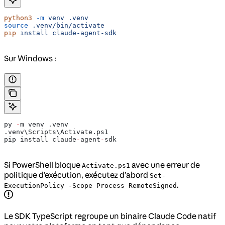
python3
 -m
 venv
 .venv
source
 .venv/bin/activate
pip
 install
 claude-agent-sdk
Sur Windows :
py 
-
m venv .venv
.venv\Scripts\Activate.ps1
pip install claude
-
agent
-
sdk
Si PowerShell bloque
avec une erreur de
Activate.ps1
politique d’exécution, exécutez d’abord
Set-
.
ExecutionPolicy -Scope Process RemoteSigned
Le SDK TypeScript regroupe un binaire Claude Code natif