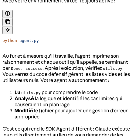
Avec votre environnement virtuel toujours activé :
python
 agent.py
Au fur et à mesure qu’il travaille, l’agent imprime son
raisonnement et chaque outil qu’il appelle, se terminant
par
. Après l’exécution, vérifiez
.
Done: success
utils.py
Vous verrez du code défensif gérant les listes vides et les
utilisateurs nuls. Votre agent a autonomement :
Lu
pour comprendre le code
utils.py
Analysé
la logique et identifié les cas limites qui
causeraient un plantage
Modifié
le fichier pour ajouter une gestion d’erreur
appropriée
C’est ce qui rend le SDK Agent différent : Claude exécute
les outils directement au lieu de vous demander de les