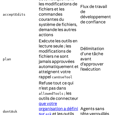
les modifications de
Flux de travail
fichiers et les
de
commandes
acceptEdits
développement
courantes du
de confiance
système de fichiers,
demande les autres
actions
Exécute les outils en
lecture seule ; les
Délimitation
modifications de
d’une tâche
fichiers ne sont
avant
plan
jamais approuvées
d’approuver
automatiquement et
l’exécution
atteignent votre
rappel
canUseTool
Refuse tout ce qui
n’est pas dans
; les
allowedTools
outils de connecteur
que votre
organisation a défini
Agents sans
dontAsk
sur
et les outils
tête verrouillés
ask