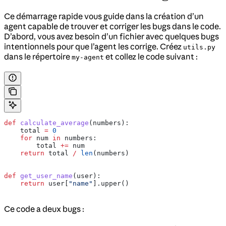
Ce démarrage rapide vous guide dans la création d’un
agent capable de trouver et corriger les bugs dans le code.
D’abord, vous avez besoin d’un fichier avec quelques bugs
intentionnels pour que l’agent les corrige. Créez
utils.py
dans le répertoire
et collez le code suivant :
my-agent
def
 calculate_average
(
numbers
):
    total 
=
 0
    for
 num 
in
 numbers:
        total 
+=
 num
    return
 total 
/
 len
(numbers)
def
 get_user_name
(
user
):
    return
 user[
"name"
].upper()
Ce code a deux bugs :