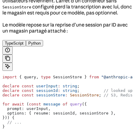
utilisateurs reviennent. L’arrêt d’un conteneur sans
configuré perd la transcription avec lui, donc
SessionStore
le magasin est requis pour ce modèle, pas optionnel.
Le modèle repose sur la reprise d’une session par ID avec
un magasin partagé attaché :
TypeScript
Python
import
 { 
query
, 
type
 SessionStore
 } 
from
 "@anthropic-ai
declare
 const
 userInput
:
 string
;
declare
 const
 sessionId
:
 string
;          
// looked up 
declare
 const
 sessionStore
:
 SessionStore
; 
// S3, Redis,
for
 await
 (
const
 message
 of
 query
({
  prompt:
 userInput
,
  options:
 { 
resume:
 sessionId
, 
sessionStore
 },
})) {
  // ...
}