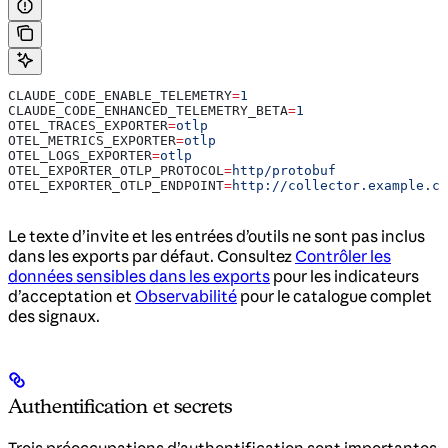
CLAUDE_CODE_ENABLE_TELEMETRY
=
1
CLAUDE_CODE_ENHANCED_TELEMETRY_BETA
=
1
OTEL_TRACES_EXPORTER
=
otlp
OTEL_METRICS_EXPORTER
=
otlp
OTEL_LOGS_EXPORTER
=
otlp
OTEL_EXPORTER_OTLP_PROTOCOL
=
http/protobuf
OTEL_EXPORTER_OTLP_ENDPOINT
=
http://collector.example.co
Le texte d’invite et les entrées d’outils ne sont pas inclus
dans les exports par défaut. Consultez
Contrôler les
données sensibles dans les exports
pour les indicateurs
d’acceptation et
Observabilité
pour le catalogue complet
des signaux.
Authentification et secrets
Trois préoccupations d’authentification sont importantes