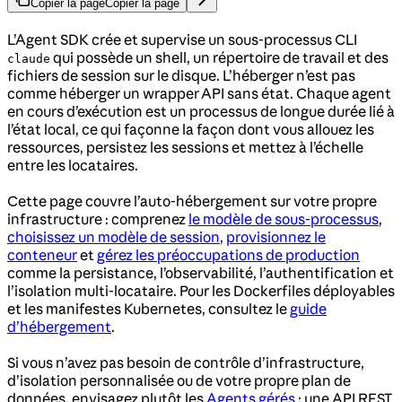
Copier la page
Copier la page
L’Agent SDK crée et supervise un sous-processus CLI
qui possède un shell, un répertoire de travail et des
claude
fichiers de session sur le disque. L’héberger n’est pas
comme héberger un wrapper API sans état. Chaque agent
en cours d’exécution est un processus de longue durée lié à
l’état local, ce qui façonne la façon dont vous allouez les
ressources, persistez les sessions et mettez à l’échelle
entre les locataires.
Cette page couvre l’auto-hébergement sur votre propre
infrastructure : comprenez
le modèle de sous-processus
,
choisissez un modèle de session
,
provisionnez le
conteneur
et
gérez les préoccupations de production
comme la persistance, l’observabilité, l’authentification et
l’isolation multi-locataire. Pour les Dockerfiles déployables
et les manifestes Kubernetes, consultez le
guide
d’hébergement
.
Si vous n’avez pas besoin de contrôle d’infrastructure,
d’isolation personnalisée ou de votre propre plan de
données, envisagez plutôt les
Agents gérés
: une API REST