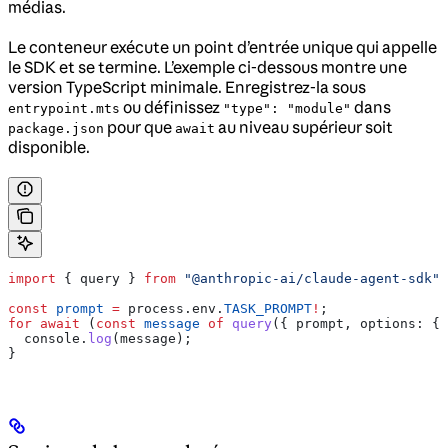
médias.
Le conteneur exécute un point d’entrée unique qui appelle
le SDK et se termine. L’exemple ci-dessous montre une
version TypeScript minimale. Enregistrez-la sous
ou définissez
dans
entrypoint.mts
"type": "module"
pour que
au niveau supérieur soit
package.json
await
disponible.
import
 { 
query
 } 
from
 "@anthropic-ai/claude-agent-sdk"
;
const
 prompt
 =
 process
.
env
.
TASK_PROMPT
!
;
for
 await
 (
const
 message
 of
 query
({ 
prompt
, 
options:
 { 
  console
.
log
(
message
);
}