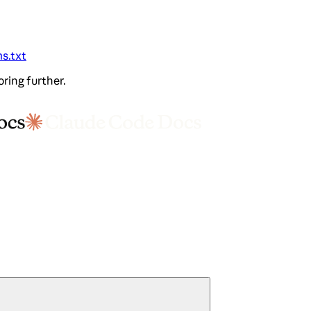
ms.txt
oring further.