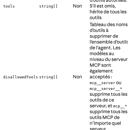
d’outils autorisés.
Non
S’il est omis,
tools
string[]
hérite de tous les
outils
Tableau des noms
d’outils à
supprimer de
l’ensemble d’outils
de l’agent. Les
modèles au
niveau du serveur
MCP sont
également
Non
acceptés :
disallowedTools
string[]
ou
mcp__server
mcp__server__*
supprime tous les
outils de ce
serveur, et
mcp__*
supprime tous les
outils MCP de
n’importe quel
serveur