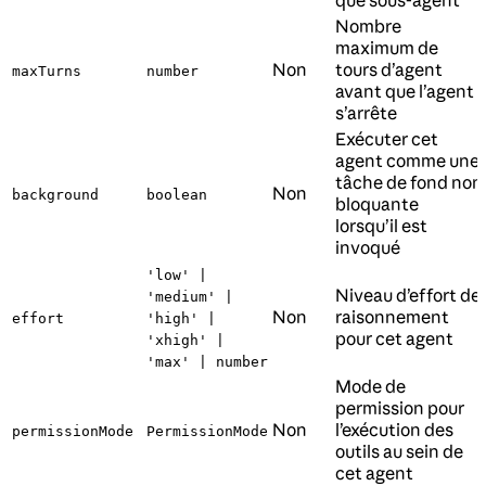
que sous-agent
Nombre
maximum de
Non
tours d’agent
maxTurns
number
avant que l’agent
s’arrête
Exécuter cet
agent comme une
tâche de fond non
Non
background
boolean
bloquante
lorsqu’il est
invoqué
'low' |
Niveau d’effort de
'medium' |
Non
raisonnement
effort
'high' |
pour cet agent
'xhigh' |
'max' | number
Mode de
permission pour
Non
l’exécution des
permissionMode
PermissionMode
outils au sein de
cet agent