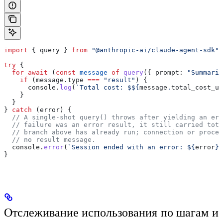
import
 { 
query
 } 
from
 "@anthropic-ai/claude-agent-sdk"
;
try
 {
  for
 await
 (
const
 message
 of
 query
({ 
prompt:
 "Summariz
    if
 (
message
.
type
 ===
 "result"
) {
      console
.
log
(
`Total cost: $
${
message
.
total_cost_us
    }
  }
} 
catch
 (
error
) {
  // A single-shot query() throws after yielding an err
  // failure was an error result, it still carried tota
  // branch above has already run; connection or proces
  // no result message.
  console
.
error
(
`Session ended with an error: 
${
error
}
`
}
Отслеживание использования по шагам и