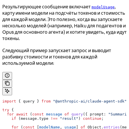
Результирующее сообщение включает
,
modelUsage
карту имени модели на подсчёты токенов и стоимость
для каждой модели. Это полезно, когда вы запускаете
несколько моделей (например, Haiku для подагентов и
Opus для основного агента) и хотите увидеть, куда идут
токены.
Следующий пример запускает запрос и выводит
разбивку стоимости и токенов для каждой
используемой модели:
import
 { 
query
 } 
from
 "@anthropic-ai/claude-agent-sdk"
;
try
 {
  for
 await
 (
const
 message
 of
 query
({ 
prompt:
 "Summariz
    if
 (
message
.
type
 !==
 "result"
) 
continue
;
    for
 (
const
 [
modelName
, 
usage
] 
of
 Object
.
entries
(
mes