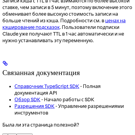
Записи кэша с TTL в 1 час взимаются по более высокой
ставке, чем записи в 5 минут, поэтому включение этого
обменивает более высокую стоимость записи на
больше чтений из кэша. Подробности см. в
ценах на
кэширование подсказок
. Пользователи подписки
Claude уже получают TTL в 1 час автоматически и не
нужно устанавливать эту переменную.
Связанная документация
Справочник TypeScript SDK
- Полная
документация API
Обзор SDK
- Начало работы с SDK
Разрешения SDK
- Управление разрешениями
инструментов
Была ли эта страница полезной?