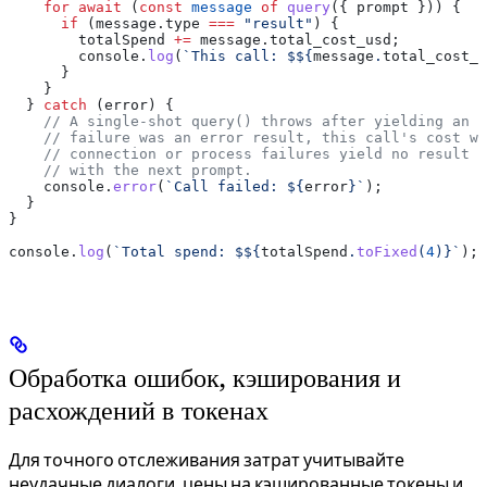
    for
 await
 (
const
 message
 of
 query
({ 
prompt
 })) {
      if
 (
message
.
type
 ===
 "result"
) {
        totalSpend
 +=
 message
.
total_cost_usd
;
        console
.
log
(
`This call: $
${
message
.
total_cost_u
      }
    }
  } 
catch
 (
error
) {
    // A single-shot query() throws after yielding an e
    // failure was an error result, this call's cost wa
    // connection or process failures yield no result m
    // with the next prompt.
    console
.
error
(
`Call failed: 
${
error
}
`
);
  }
}
console
.
log
(
`Total spend: $
${
totalSpend
.
toFixed
(
4
)
}
`
);
Обработка ошибок, кэширования и
расхождений в токенах
Для точного отслеживания затрат учитывайте
неудачные диалоги, цены на кэшированные токены и