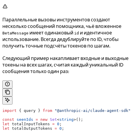
Параллельные вызовы инструментов создают
несколько сообщений помощника, чьё вложенное
имеет одинаковый
и идентичное
BetaMessage
id
использование. Всегда дедублируйте по ID, чтобы
получить точные подсчёты токенов по шагам.
Следующий пример накапливает входные и выходные
токены на всех шагах, считая каждый уникальный ID
сообщения только один раз:
import
 { 
query
 } 
from
 "@anthropic-ai/claude-agent-sdk"
;
const
 seenIds
 =
 new
 Set
<
string
>();
let
 totalInputTokens
 =
 0
;
let
 totalOutputTokens
 =
 0
;