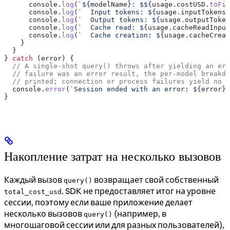
      console
.
log
(
`
${
modelName
}
: $
${
usage
.
costUSD
.
toFix
      console
.
log
(
`  Input tokens: 
${
usage
.
inputTokens
}
      console
.
log
(
`  Output tokens: 
${
usage
.
outputToken
      console
.
log
(
`  Cache read: 
${
usage
.
cacheReadInput
      console
.
log
(
`  Cache creation: 
${
usage
.
cacheCreat
    }
  }
} 
catch
 (
error
) {
  // A single-shot query() throws after yielding an err
  // failure was an error result, the per-model breakd
  // printed; connection or process failures yield no r
  console
.
error
(
`Session ended with an error: 
${
error
}
`
}
Накопление затрат на несколько вызовов
Каждый вызов
возвращает свой собственный
query()
. SDK не предоставляет итог на уровне
total_cost_usd
сессии, поэтому если ваше приложение делает
несколько вызовов
(например, в
query()
многошаговой сессии или для разных пользователей),