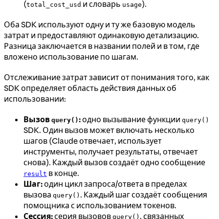
(
и словарь
).
total_cost_usd
usage
Оба SDK используют одну и ту же базовую модель
затрат и предоставляют одинаковую детализацию.
Разница заключается в названии полей и в том, где
вложено использование по шагам.
Отслеживание затрат зависит от понимания того, как
SDK определяет область действия данных об
использовании:
Вызов
:
одно вызывание функции
query()
query()
SDK. Один вызов может включать несколько
шагов (Claude отвечает, использует
инструменты, получает результаты, отвечает
снова). Каждый вызов создаёт одно сообщение
в конце.
result
Шаг:
один цикл запроса/ответа в пределах
вызова
. Каждый шаг создаёт сообщения
query()
помощника с использованием токенов.
Сессия:
серия вызовов
, связанных
query()