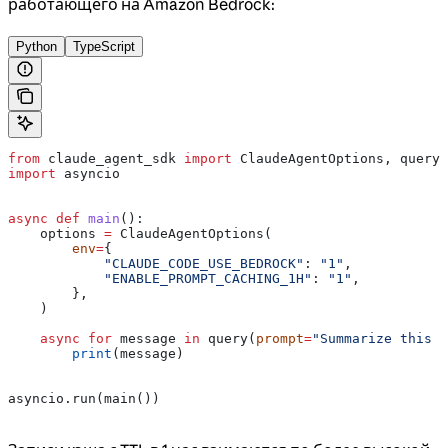
работающего на Amazon Bedrock:
Python
TypeScript
from
 claude_agent_sdk 
import
 ClaudeAgentOptions, query
import
 asyncio
async
 def
 main
():
    options 
=
 ClaudeAgentOptions(
        env
=
{
            "CLAUDE_CODE_USE_BEDROCK"
: 
"1"
,
            "ENABLE_PROMPT_CACHING_1H"
: 
"1"
,
        },
    )
    async
 for
 message 
in
 query(
prompt
=
"Summarize this p
        print
(message)
asyncio.run(main())