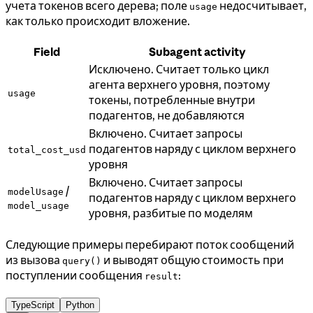
учета токенов всего дерева; поле
недосчитывает,
usage
как только происходит вложение.
Field
Subagent activity
Исключено. Считает только цикл
агента верхнего уровня, поэтому
usage
токены, потребленные внутри
подагентов, не добавляются
Включено. Считает запросы
подагентов наряду с циклом верхнего
total_cost_usd
уровня
Включено. Считает запросы
/
modelUsage
подагентов наряду с циклом верхнего
model_usage
уровня, разбитые по моделям
Следующие примеры перебирают поток сообщений
из вызова
и выводят общую стоимость при
query()
поступлении сообщения
:
result
TypeScript
Python