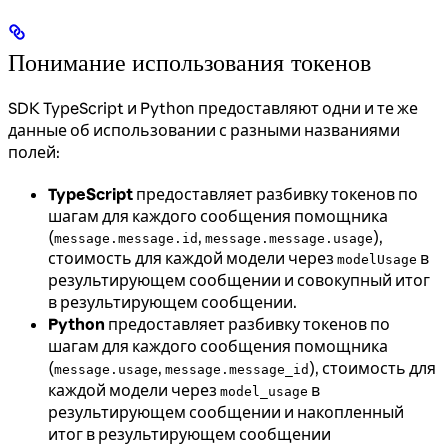
Понимание использования токенов
SDK TypeScript и Python предоставляют одни и те же
данные об использовании с разными названиями
полей:
TypeScript
предоставляет разбивку токенов по
шагам для каждого сообщения помощника
(
,
),
message.message.id
message.message.usage
стоимость для каждой модели через
в
modelUsage
результирующем сообщении и совокупный итог
в результирующем сообщении.
Python
предоставляет разбивку токенов по
шагам для каждого сообщения помощника
(
,
), стоимость для
message.usage
message.message_id
каждой модели через
в
model_usage
результирующем сообщении и накопленный
итог в результирующем сообщении