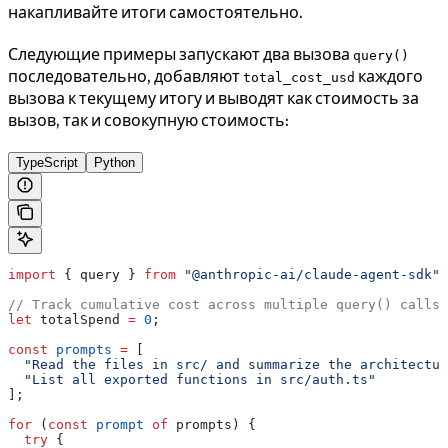
накапливайте итоги самостоятельно.
Следующие примеры запускают два вызова
query()
последовательно, добавляют
каждого
total_cost_usd
вызова к текущему итогу и выводят как стоимость за
вызов, так и совокупную стоимость:
TypeScript
Python
import
 { 
query
 } 
from
 "@anthropic-ai/claude-agent-sdk"
;
// Track cumulative cost across multiple query() calls
let
 totalSpend
 =
 0
;
const
 prompts
 =
 [
  "Read the files in src/ and summarize the architectur
  "List all exported functions in src/auth.ts"
];
for
 (
const
 prompt
 of
 prompts
) {
  try
 {