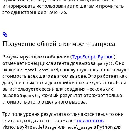
игнорировать использование по шагам и прочитать
это единственное значение.
Получение общей стоимости запроса
Результирующее сообщение (
TypeScript
,
Python
)
отмечает конец цикла агента для вызова
. Оно
query()
включает
, совокупную предполагаемую
total_cost_usd
стоимость всех шагов в этом вызове. Это работает как
для успешных, так и для ошибочных результатов. Если
вы используете сессии для создания нескольких
вызовов
, каждый результат отражает только
query()
стоимость этого отдельного вызова.
Три поля уровня результата отличаются тем, что они
считают, когда агент порождает
подагентов
.
Используйте
или
в Python для
modelUsage
model_usage