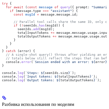
try
 {
  for
 await
 (
const
 message
 of
 query
({ 
prompt:
 "Summariz
    if
 (
message
.
type
 ===
 "assistant"
) {
      const
 msgId
 =
 message
.
message
.
id
;
      // Parallel tool calls share the same ID, only co
      if
 (
!
seenIds
.
has
(
msgId
)) {
        seenIds
.
add
(
msgId
);
        totalInputTokens
 +=
 message
.
message
.
usage
.
input
        totalOutputTokens
 +=
 message
.
message
.
usage
.
outp
      }
    }
  }
} 
catch
 (
error
) {
  // A single-shot query() throws after yielding an err
  // totals below still reflect the steps that ran befo
  console
.
error
(
`Session ended with an error: 
${
error
}
`
}
console
.
log
(
`Steps: 
${
seenIds
.
size
}
`
);
console
.
log
(
`Input tokens: 
${
totalInputTokens
}
`
);
console
.
log
(
`Output tokens: 
${
totalOutputTokens
}
`
);
Разбивка использования по моделям