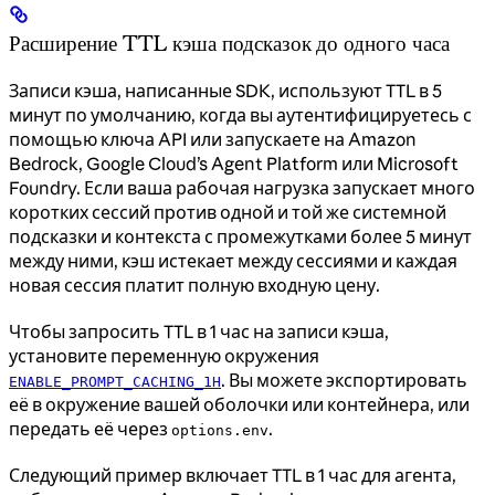
Расширение TTL кэша подсказок до одного часа
Записи кэша, написанные SDK, используют TTL в 5
минут по умолчанию, когда вы аутентифицируетесь с
помощью ключа API или запускаете на Amazon
Bedrock, Google Cloud’s Agent Platform или Microsoft
Foundry. Если ваша рабочая нагрузка запускает много
коротких сессий против одной и той же системной
подсказки и контекста с промежутками более 5 минут
между ними, кэш истекает между сессиями и каждая
новая сессия платит полную входную цену.
Чтобы запросить TTL в 1 час на записи кэша,
установите переменную окружения
. Вы можете экспортировать
ENABLE_PROMPT_CACHING_1H
её в окружение вашей оболочки или контейнера, или
передать её через
.
options.env
Следующий пример включает TTL в 1 час для агента,