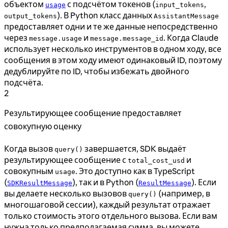
объектом
с подсчётом токенов (
,
usage
input_tokens
). В Python класс данных
output_tokens
AssistantMessage
предоставляет одни и те же данные непосредственно
через
и
. Когда Claude
message.usage
message.message_id
использует несколько инструментов в одном ходу, все
сообщения в этом ходу имеют одинаковый ID, поэтому
дедублируйте по ID, чтобы избежать двойного
подсчёта.
2
Результирующее сообщение предоставляет
совокупную оценку
Когда вызов
завершается, SDK выдаёт
query()
результирующее сообщение с
и
total_cost_usd
совокупным
. Это доступно как в TypeScript
usage
(
), так и в Python (
). Если
SDKResultMessage
ResultMessage
вы делаете несколько вызовов
(например, в
query()
многошаговой сессии), каждый результат отражает
только стоимость этого отдельного вызова. Если вам
нужна только предполагаемая сумма, вы можете