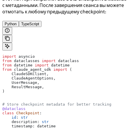
с метаданными. После завершения сеанса вы можете
отмотать к любому предыдущему checkpoint:
Python
TypeScript
import
 asyncio
from
 dataclasses 
import
 dataclass
from
 datetime 
import
 datetime
from
 claude_agent_sdk 
import
 (
    ClaudeSDKClient,
    ClaudeAgentOptions,
    UserMessage,
    ResultMessage,
)
# Store checkpoint metadata for better tracking
@dataclass
class
 Checkpoint
:
    id
: 
str
    description: 
str
    timestamp: datetime