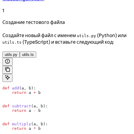
1
Создание тестового файла
Создайте новый файл с именем
(Python) или
utils.py
(TypeScript) и вставьте следующий код:
utils.ts
utils.py
utils.ts
def
 add
(
a
, 
b
):
    return
 a 
+
 b
def
 subtract
(
a
, 
b
):
    return
 a 
-
 b
def
 multiply
(
a
, 
b
):
    return
 a 
*
 b