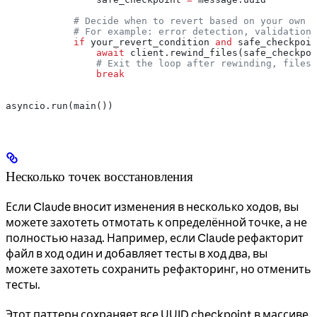
            # Decide when to revert based on your own l
            # For example: error detection, validation 
            if
 your_revert_condition 
and
 safe_checkpoin
                await
 client.rewind_files(safe_checkpoi
                # Exit the loop after rewinding, files 
                break
asyncio.run(main())
Несколько точек восстановления
Если Claude вносит изменения в несколько ходов, вы
можете захотеть отмотать к определённой точке, а не
полностью назад. Например, если Claude рефакторит
файл в ход один и добавляет тесты в ход два, вы
можете захотеть сохранить рефакторинг, но отменить
тесты.
Этот паттерн сохраняет все UUID checkpoint в массиве