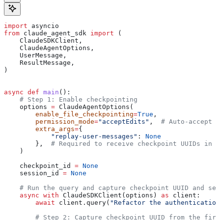
import
 asyncio
from
 claude_agent_sdk 
import
 (
    ClaudeSDKClient,
    ClaudeAgentOptions,
    UserMessage,
    ResultMessage,
)
async
 def
 main
():
    # Step 1: Enable checkpointing
    options 
=
 ClaudeAgentOptions(
        enable_file_checkpointing
=
True
,
        permission_mode
=
"acceptEdits"
,  
# Auto-accept f
        extra_args
=
{
            "replay-user-messages"
: 
None
        },  
# Required to receive checkpoint UUIDs in t
    )
    checkpoint_id 
=
 None
    session_id 
=
 None
    # Run the query and capture checkpoint UUID and ses
    async
 with
 ClaudeSDKClient(options) 
as
 client:
        await
 client.query(
"Refactor the authentication
        # Step 2: Capture checkpoint UUID from the firs