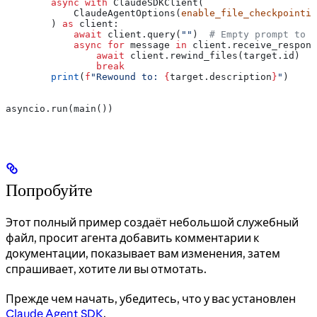
        async
 with
 ClaudeSDKClient(
            ClaudeAgentOptions(
enable_file_checkpointin
        ) 
as
 client:
            await
 client.query(
""
)  
# Empty prompt to o
            async
 for
 message 
in
 client.receive_respons
                await
 client.rewind_files(target.id)
                break
        print
(
f
"Rewound to: 
{
target.description
}
"
)
asyncio.run(main())
Попробуйте
Этот полный пример создаёт небольшой служебный
файл, просит агента добавить комментарии к
документации, показывает вам изменения, затем
спрашивает, хотите ли вы отмотать.
Прежде чем начать, убедитесь, что у вас установлен
Claude Agent SDK
.