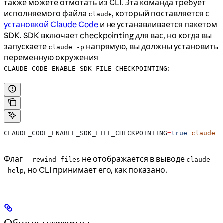
также можете отмотать из CLI. Эта команда требует
исполняемого файла
, который поставляется с
claude
установкой Claude Code
и не устанавливается пакетом
SDK. SDK включает checkpointing для вас, но когда вы
запускаете
напрямую, вы должны установить
claude -p
переменную окружения
:
CLAUDE_CODE_ENABLE_SDK_FILE_CHECKPOINTING
CLAUDE_CODE_ENABLE_SDK_FILE_CHECKPOINTING
=
true
 claude
 -
Флаг
не отображается в выводе
--rewind-files
claude -
, но CLI принимает его, как показано.
-help
Общие паттерны