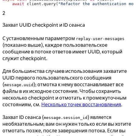
    await
 client.query(
"Refactor the authentication mod
2
Захват UUID checkpoint и ID сеанса
С установленным параметром
replay-user-messages
(показано выше), каждое пользовательское
сообщение в потоке ответов имеет UUID, который
служит checkpoint.
Для большинства случаев использования захватите
UUID первого пользовательского сообщения
(
); отмотка к нему восстанавливает все
message.uuid
файлы в их исходное состояние. Чтобы сохранить
несколько checkpoint и отмотать к промежуточным
состояниям, см.
Несколько точек восстановления
.
Захват ID сеанса (
) является
message.session_id
необязательным; вам он нужен только если вы хотите
отмотать позже, после завершения потока. Если вы