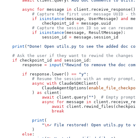
        await
 client.query(
"Add doc comments to utils.p
        async
 for
 message 
in
 client.receive_response():
            # Capture the first user message UUID - thi
            if
 isinstance
(message, UserMessage) 
and
 mes
                checkpoint_id 
=
 message.uuid
            # Capture the session ID so we can resume l
            if
 isinstance
(message, ResultMessage):
                session_id 
=
 message.session_id
    print
(
"Done! Open utils.py to see the added doc com
    # Ask the user if they want to rewind the changes
    if
 checkpoint_id 
and
 session_id:
        response 
=
 input
(
"Rewind to remove the doc com
        if
 response.lower() 
==
 "y"
:
            # Resume the session with an empty prompt, 
            async
 with
 ClaudeSDKClient(
                ClaudeAgentOptions(
enable_file_checkpoi
            ) 
as
 client:
                await
 client.query(
""
)  
# Empty prompt 
                async
 for
 message 
in
 client.receive_res
                    await
 client.rewind_files(checkpoin
                    break
            print
(
                "
\n
✓ File restored! Open utils.py to ve
            )
        else
: