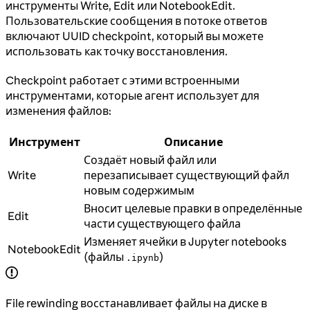
инструменты Write, Edit или NotebookEdit.
Пользовательские сообщения в потоке ответов
включают UUID checkpoint, который вы можете
использовать как точку восстановления.
Checkpoint работает с этими встроенными
инструментами, которые агент использует для
изменения файлов:
Инструмент
Описание
Создаёт новый файл или
Write
перезаписывает существующий файл
новым содержимым
Вносит целевые правки в определённые
Edit
части существующего файла
Изменяет ячейки в Jupyter notebooks
NotebookEdit
(файлы
)
.ipynb
File rewinding восстанавливает файлы на диске в