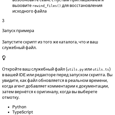
вызовите
для восстановления
rewind_files()
исходного файла
3
Запуск примера
Запустите скрипт из того же каталога, что и ваш
служебный файл.
Откройте ваш служебный файл (
или
)
utils.py
utils.ts
в вашей IDE или редакторе перед запуском скрипта. Вы
увидите, как файл обновляется в реальном времени,
когда агент добавляет комментарии к документации,
затем вернётся к оригиналу, когда вы выберете
отмотку.
Python
TypeScript