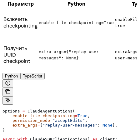
Параметр
Python
Typ
Включить
enableFile
enable_file_checkpointing=True
checkpointing
true
Получить
extra_args={"replay-user-
extraArgs:
UUID
messages": None}
user-messa
checkpoint
Python
TypeScript
options 
=
 ClaudeAgentOptions(
    enable_file_checkpointing
=
True
,
    permission_mode
=
"acceptEdits"
,
    extra_args
=
{
"replay-user-messages"
: 
None
},
)
async
 with
 ClaudeSDKClient(options) 
as
 client: