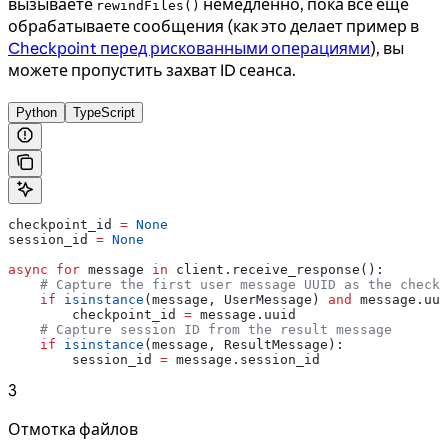
вызываете
немедленно, пока всё ещё
rewindFiles()
обрабатываете сообщения (как это делает пример в
Checkpoint перед рискованными операциями
), вы
можете пропустить захват ID сеанса.
Python
TypeScript
checkpoint_id 
=
 None
session_id 
=
 None
async
 for
 message 
in
 client.receive_response():
    # Capture the first user message UUID as the checkp
    if
 isinstance
(message, UserMessage) 
and
 message.uui
        checkpoint_id 
=
 message.uuid
    # Capture session ID from the result message
    if
 isinstance
(message, ResultMessage):
        session_id 
=
 message.session_id
3
Отмотка файлов