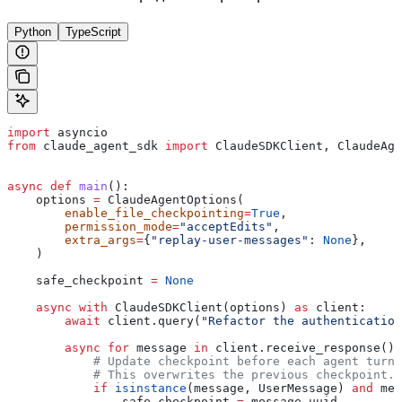
Python
TypeScript
import
 asyncio
from
 claude_agent_sdk 
import
 ClaudeSDKClient, ClaudeAg
async
 def
 main
():
    options 
=
 ClaudeAgentOptions(
        enable_file_checkpointing
=
True
,
        permission_mode
=
"acceptEdits"
,
        extra_args
=
{
"replay-user-messages"
: 
None
},
    )
    safe_checkpoint 
=
 None
    async
 with
 ClaudeSDKClient(options) 
as
 client:
        await
 client.query(
"Refactor the authentication
        async
 for
 message 
in
 client.receive_response():
            # Update checkpoint before each agent turn 
            # This overwrites the previous checkpoint.
            if
 isinstance
(message, UserMessage) 
and
 mes
                safe_checkpoint 
=
 message.uuid