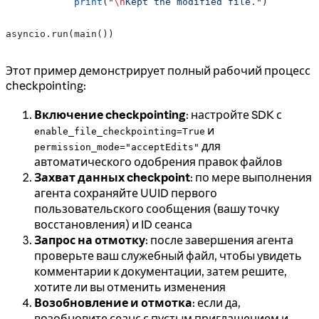
            print
(
"
\n
Kept the modified file."
)
asyncio.run(main())
Этот пример демонстрирует полный рабочий процесс
checkpointing:
Включение checkpointing
: настройте SDK с
и
enable_file_checkpointing=True
для
permission_mode="acceptEdits"
автоматического одобрения правок файлов
Захват данных checkpoint
: по мере выполнения
агента сохраняйте UUID первого
пользовательского сообщения (вашу точку
восстановления) и ID сеанса
Запрос на отмотку
: после завершения агента
проверьте ваш служебный файл, чтобы увидеть
комментарии к документации, затем решите,
хотите ли вы отменить изменения
Возобновление и отмотка
: если да,
возобновите сеанс с пустым приглашением и