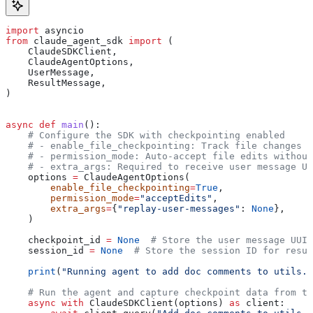
import
 asyncio
from
 claude_agent_sdk 
import
 (
    ClaudeSDKClient,
    ClaudeAgentOptions,
    UserMessage,
    ResultMessage,
)
async
 def
 main
():
    # Configure the SDK with checkpointing enabled
    # - enable_file_checkpointing: Track file changes f
    # - permission_mode: Auto-accept file edits without
    # - extra_args: Required to receive user message UU
    options 
=
 ClaudeAgentOptions(
        enable_file_checkpointing
=
True
,
        permission_mode
=
"acceptEdits"
,
        extra_args
=
{
"replay-user-messages"
: 
None
},
    )
    checkpoint_id 
=
 None
  # Store the user message UUID
    session_id 
=
 None
  # Store the session ID for resum
    print
(
"Running agent to add doc comments to utils.p
    # Run the agent and capture checkpoint data from th
    async
 with
 ClaudeSDKClient(options) 
as
 client: