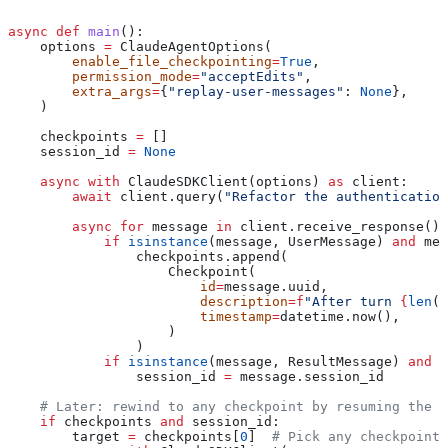
async
 def
 main
():
    options 
=
 ClaudeAgentOptions(
        enable_file_checkpointing
=
True
,
        permission_mode
=
"acceptEdits"
,
        extra_args
=
{
"replay-user-messages"
: 
None
},
    )
    checkpoints 
=
 []
    session_id 
=
 None
    async
 with
 ClaudeSDKClient(options) 
as
 client:
        await
 client.query(
"Refactor the authentication
        async
 for
 message 
in
 client.receive_response():
            if
 isinstance
(message, UserMessage) 
and
 mes
                checkpoints.append(
                    Checkpoint(
                        id
=
message.uuid,
                        description
=
f
"After turn 
{
len
(c
                        timestamp
=
datetime.now(),
                    )
                )
            if
 isinstance
(message, ResultMessage) 
and
 n
                session_id 
=
 message.session_id
    # Later: rewind to any checkpoint by resuming the s
    if
 checkpoints 
and
 session_id:
        target 
=
 checkpoints[
0
]  
# Pick any checkpoint