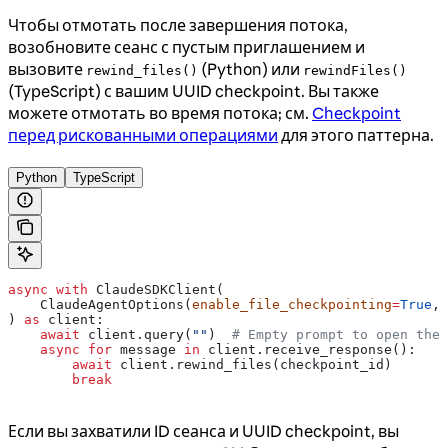
Чтобы отмотать после завершения потока,
возобновите сеанс с пустым приглашением и
вызовите
(Python) или
rewind_files()
rewindFiles()
(TypeScript) с вашим UUID checkpoint. Вы также
можете отмотать во время потока; см.
Checkpoint
перед рискованными операциями
для этого паттерна.
Python
TypeScript
async
 with
 ClaudeSDKClient(
    ClaudeAgentOptions(
enable_file_checkpointing
=
True
, 
) 
as
 client:
    await
 client.query(
""
)  
# Empty prompt to open the 
    async
 for
 message 
in
 client.receive_response():
        await
 client.rewind_files(checkpoint_id)
        break
Если вы захватили ID сеанса и UUID checkpoint, вы