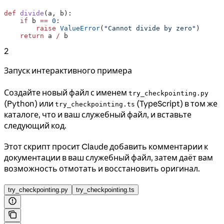
def
 divide
(
a
, 
b
):
    if
 b 
==
 0
:
        raise
 ValueError
(
"Cannot divide by zero"
)
    return
 a 
/
 b
2
Запуск интерактивного примера
Создайте новый файл с именем
try_checkpointing.py
(Python) или
(TypeScript) в том же
try_checkpointing.ts
каталоге, что и ваш служебный файл, и вставьте
следующий код.
Этот скрипт просит Claude добавить комментарии к
документации в ваш служебный файл, затем даёт вам
возможность отмотать и восстановить оригинал.
try_checkpointing.py
try_checkpointing.ts