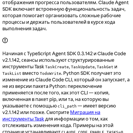
отображения прогресса пользователям. Claude Agent
SDK включает встроенную функциональность задач,
которая помогает организовать сложные рабочие
процессы и держать пользователей в курсе хода
выполнения задач.
Начиная с TypeScript Agent SDK 0.3.142 и Claude Code
v2.1.142, сеансы используют структурированные
инструменты Task
,
,
и
TaskCreate
TaskUpdate
TaskGet
вместо
. Python SDK получает это
TaskList
TodoWrite
изменение из Claude Code CLI, который он запускает, а
не из версии пакета Python: переключение
применяется после того, как этот CLI — копия,
включенная в пакет pip, или та, на которую вы
указываете с помощью
— имеет версию
cli_path
v2.1.142 или позже. Смотрите
Миграция на
инструменты Task
для информации о том, как
отслеживать изменения кода. Примеры на этой
странице устанавливают
CLAUDE_CODE_ENABLE_TASKS=0