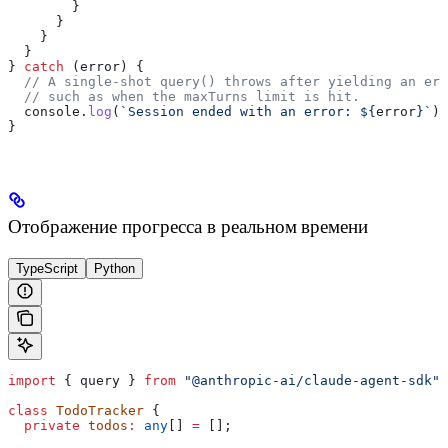
        }
      }
    }
  }
} 
catch
 (
error
) {
  // A single-shot query() throws after yielding an err
  // such as when the maxTurns limit is hit.
  console
.
log
(
`Session ended with an error: 
${
error
}
`
);
}
Отображение прогресса в реальном времени
TypeScript
Python
import
 { 
query
 } 
from
 "@anthropic-ai/claude-agent-sdk"
;
class
 TodoTracker
 {
  private
 todos
:
 any
[] 
=
 [];