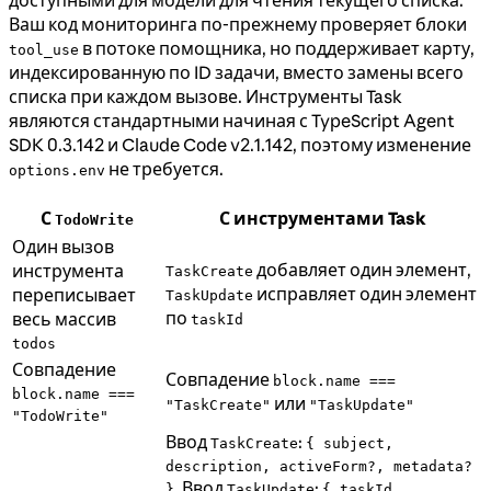
Ваш код мониторинга по-прежнему проверяет блоки
в потоке помощника, но поддерживает карту,
tool_use
индексированную по ID задачи, вместо замены всего
списка при каждом вызове. Инструменты Task
являются стандартными начиная с TypeScript Agent
SDK 0.3.142 и Claude Code v2.1.142, поэтому изменение
не требуется.
options.env
С
С инструментами Task
TodoWrite
Один вызов
добавляет один элемент,
инструмента
TaskCreate
исправляет один элемент
переписывает
TaskUpdate
по
весь массив
taskId
todos
Совпадение
Совпадение
block.name ===
block.name ===
или
"TaskCreate"
"TaskUpdate"
"TodoWrite"
Ввод
:
TaskCreate
{ subject,
description, activeForm?, metadata?
. Ввод
:
}
TaskUpdate
{ taskId,