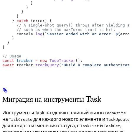
            }
          }
        }
      }
    } 
catch
 (
error
) {
      // A single-shot query() throws after yielding an
      // such as when the maxTurns limit is hit.
      console
.
log
(
`Session ended with an error: 
${
error
    }
  }
}
// Usage
const
 tracker
 =
 new
 TodoTracker
();
await
 tracker
.
trackQuery
(
"Build a complete authenticati
Миграция на инструменты Task
Инструменты Task разделяют единый вызов
TodoWrite
на
для каждого нового элемента и
TaskCreate
TaskUpdate
для каждого изменения статуса, с
и
,
TaskList
TaskGet
доступными для модели для чтения текущего списка.