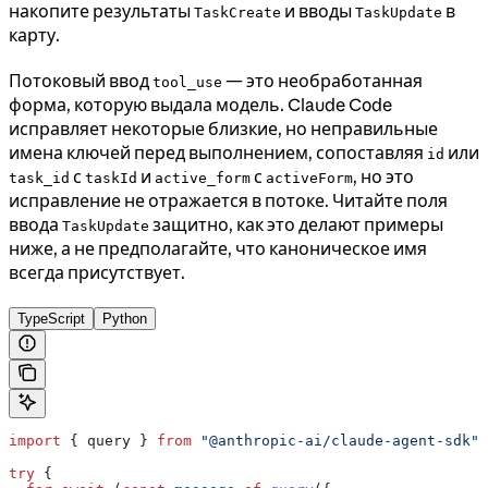
накопите результаты
и вводы
в
TaskCreate
TaskUpdate
карту.
Потоковый ввод
— это необработанная
tool_use
форма, которую выдала модель. Claude Code
исправляет некоторые близкие, но неправильные
имена ключей перед выполнением, сопоставляя
или
id
с
и
с
, но это
task_id
taskId
active_form
activeForm
исправление не отражается в потоке. Читайте поля
ввода
защитно, как это делают примеры
TaskUpdate
ниже, а не предполагайте, что каноническое имя
всегда присутствует.
TypeScript
Python
import
 { 
query
 } 
from
 "@anthropic-ai/claude-agent-sdk"
;
try
 {