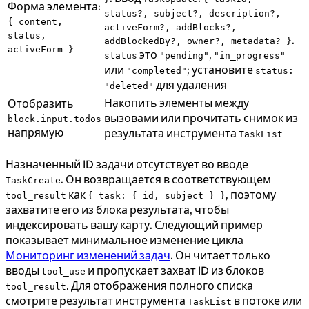
Форма элемента:
status?, subject?, description?,
{ content,
activeForm?, addBlocks?,
status,
.
addBlockedBy?, owner?, metadata? }
activeForm }
это
,
status
"pending"
"in_progress"
или
; установите
"completed"
status:
для удаления
"deleted"
Накопить элементы между
Отобразить
вызовами или прочитать снимок из
block.input.todos
напрямую
результата инструмента
TaskList
Назначенный ID задачи отсутствует во вводе
. Он возвращается в соответствующем
TaskCreate
как
, поэтому
tool_result
{ task: { id, subject } }
захватите его из блока результата, чтобы
индексировать вашу карту. Следующий пример
показывает минимальное изменение цикла
Мониторинг изменений задач
. Он читает только
вводы
и пропускает захват ID из блоков
tool_use
. Для отображения полного списка
tool_result
смотрите результат инструмента
в потоке или
TaskList