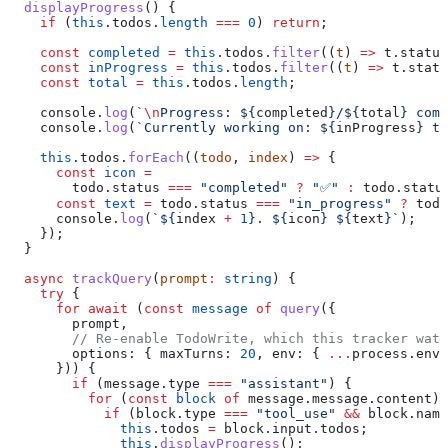
  displayProgress
() {
    if
 (
this
.
todos
.
length
 ===
 0
) 
return
;
    const
 completed
 =
 this
.
todos
.
filter
((
t
) 
=>
 t
.
status
    const
 inProgress
 =
 this
.
todos
.
filter
((
t
) 
=>
 t
.
statu
    const
 total
 =
 this
.
todos
.
length
;
    console
.
log
(
`
\n
Progress: 
${
completed
}
/
${
total
}
 comp
    console
.
log
(
`Currently working on: 
${
inProgress
}
 ta
    this
.
todos
.
forEach
((
todo
, 
index
) 
=>
 {
      const
 icon
 =
        todo
.
status
 ===
 "completed"
 ?
 "✅"
 :
 todo
.
statu
      const
 text
 =
 todo
.
status
 ===
 "in_progress"
 ?
 todo
      console
.
log
(
`
${
index
 +
 1
}
. 
${
icon
}
 ${
text
}
`
);
    });
  }
  async
 trackQuery
(
prompt
:
 string
) {
    try
 {
      for
 await
 (
const
 message
 of
 query
({
        prompt
,
        // Re-enable TodoWrite, which this tracker watc
        options:
 { 
maxTurns:
 20
, 
env:
 { 
...
process
.
env
,
      })) {
        if
 (
message
.
type
 ===
 "assistant"
) {
          for
 (
const
 block
 of
 message
.
message
.
content
) 
            if
 (
block
.
type
 ===
 "tool_use"
 &&
 block
.
name
              this
.
todos
 =
 block
.
input
.
todos
;
              this
.
displayProgress
();