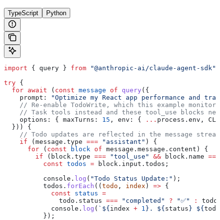
TypeScript
Python
import
 { 
query
 } 
from
 "@anthropic-ai/claude-agent-sdk"
;
try
 {
  for
 await
 (
const
 message
 of
 query
({
    prompt:
 "Optimize my React app performance and trac
    // Re-enable TodoWrite, which this example monitors
    // Task tools instead and these tool_use blocks nev
    options:
 { 
maxTurns:
 15
, 
env:
 { 
...
process
.
env
, 
CLA
  })) {
    // Todo updates are reflected in the message stream
    if
 (
message
.
type
 ===
 "assistant"
) {
      for
 (
const
 block
 of
 message
.
message
.
content
) {
        if
 (
block
.
type
 ===
 "tool_use"
 &&
 block
.
name
 ===
          const
 todos
 =
 block
.
input
.
todos
;
          console
.
log
(
"Todo Status Update:"
);
          todos
.
forEach
((
todo
, 
index
) 
=>
 {
            const
 status
 =
              todo
.
status
 ===
 "completed"
 ?
 "✅"
 :
 todo
            console
.
log
(
`
${
index
 +
 1
}
. 
${
status
}
 ${
todo
          });