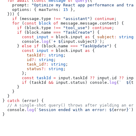
  for
 await
 (
const
 message
 of
 query
({
    prompt:
 "Optimize my React app performance and trac
    options:
 { 
maxTurns:
 15
 },
  })) {
    if
 (
message
.
type
 !==
 "assistant"
) 
continue
;
    for
 (
const
 block
 of
 message
.
message
.
content
) {
      if
 (
block
.
type
 !==
 "tool_use"
) 
continue
;
      if
 (
block
.
name
 ===
 "TaskCreate"
) {
        const
 input
 =
 block
.
input
 as
 { 
subject
:
 string
 
        console
.
log
(
`+ 
${
input
.
subject
}
`
);
      } 
else
 if
 (
block
.
name
 ===
 "TaskUpdate"
) {
        const
 input
 =
 block
.
input
 as
 {
          taskId
?:
 string
;
          id
?:
 string
;
          task_id
?:
 string
;
          status
?:
 string
;
        };
        const
 taskId
 =
 input
.
taskId
 ??
 input
.
id
 ??
 inpu
        if
 (
taskId
 &&
 input
.
status
) 
console
.
log
(
`  
${
ta
      }
    }
  }
} 
catch
 (
error
) {
  // A single-shot query() throws after yielding an err
  console
.
log
(
`Session ended with an error: 
${
error
}
`
);
}