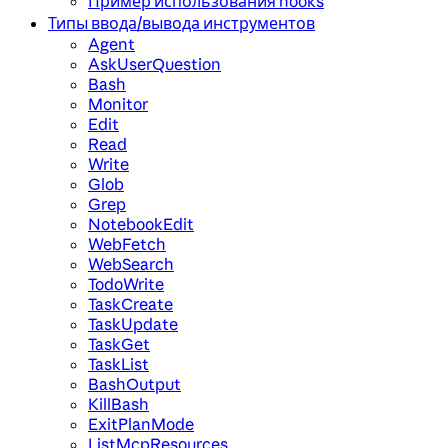
Пример использования hooks
Типы ввода/вывода инструментов
Agent
AskUserQuestion
Bash
Monitor
Edit
Read
Write
Glob
Grep
NotebookEdit
WebFetch
WebSearch
TodoWrite
TaskCreate
TaskUpdate
TaskGet
TaskList
BashOutput
KillBash
ExitPlanMode
ListMcpResources