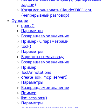
задачи)
Когда использовать ClaudeSDKClient
(непрерывный разговор)
Функции
query()
Параметры
Возвращаемое значение
Пример - С параметрами
tool()
Параметры
Варианты схемы ввода
Возвращаемое значение
Пример
ToolAnnotations
create_sdk_mcp_server()
Параметры
Возвращаемое значение
Пример
list_sessions()
Параметры