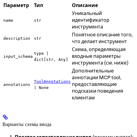
Параметр
Тип
Описание
Уникальный
идентификатор
name
str
инструмента
Понятное описание того,
description
str
что делает инструмент
Схема, определяющая
type |
входные параметры
input_schema
dict[str, Any]
инструмента (см. ниже)
Дополнительные
аннотации MCP tool,
ToolAnnotations
предоставляющие
annotations
| None
подсказки поведения
клиентам
Варианты схемы ввода