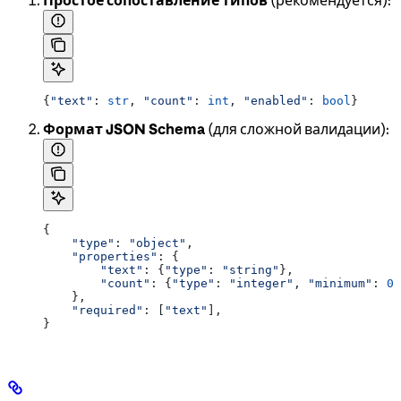
Простое сопоставление типов
(рекомендуется):
{
"text"
: 
str
, 
"count"
: 
int
, 
"enabled"
: 
bool
}
Формат JSON Schema
(для сложной валидации):
{
    "type"
: 
"object"
,
    "properties"
: {
        "text"
: {
"type"
: 
"string"
},
        "count"
: {
"type"
: 
"integer"
, 
"minimum"
: 
0
}
    },
    "required"
: [
"text"
],
}