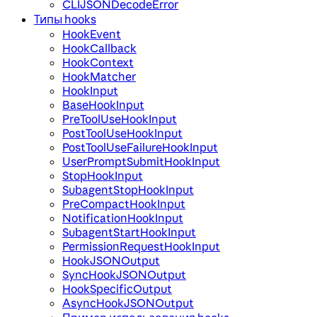
CLIJSONDecodeError
Типы hooks
HookEvent
HookCallback
HookContext
HookMatcher
HookInput
BaseHookInput
PreToolUseHookInput
PostToolUseHookInput
PostToolUseFailureHookInput
UserPromptSubmitHookInput
StopHookInput
SubagentStopHookInput
PreCompactHookInput
NotificationHookInput
SubagentStartHookInput
PermissionRequestHookInput
HookJSONOutput
SyncHookJSONOutput
HookSpecificOutput
AsyncHookJSONOutput