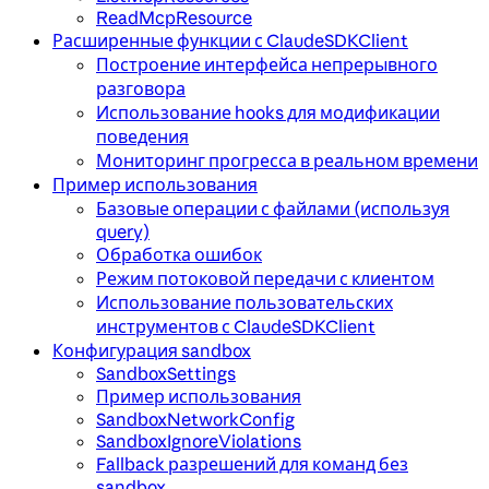
ReadMcpResource
Расширенные функции с ClaudeSDKClient
Построение интерфейса непрерывного
разговора
Использование hooks для модификации
поведения
Мониторинг прогресса в реальном времени
Пример использования
Базовые операции с файлами (используя
query)
Обработка ошибок
Режим потоковой передачи с клиентом
Использование пользовательских
инструментов с ClaudeSDKClient
Конфигурация sandbox
SandboxSettings
Пример использования
SandboxNetworkConfig
SandboxIgnoreViolations
Fallback разрешений для команд без
sandbox