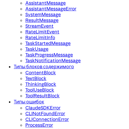
AssistantMessage
AssistantMessageError
SystemMessage
ResultMessage
StreamEvent
RateLimitEvent
RateLimitInfo
TaskStartedMessage
TaskUsage
TaskProgressMessage
TaskNotificationMessage
Типы блоков содержимого
ContentBlock
TextBlock
ThinkingBlock
ToolUseBlock
ToolResultBlock
Типы ошибок
ClaudeSDKError
CLINotFoundError
CLIConnectionError
ProcessError