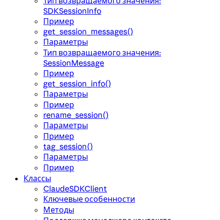
Тип возвращаемого значения:
SDKSessionInfo
Пример
get_session_messages()
Параметры
Тип возвращаемого значения:
SessionMessage
Пример
get_session_info()
Параметры
Пример
rename_session()
Параметры
Пример
tag_session()
Параметры
Пример
Классы
ClaudeSDKClient
Ключевые особенности
Методы