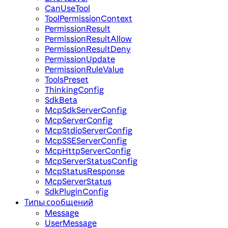
CanUseTool
ToolPermissionContext
PermissionResult
PermissionResultAllow
PermissionResultDeny
PermissionUpdate
PermissionRuleValue
ToolsPreset
ThinkingConfig
SdkBeta
McpSdkServerConfig
McpServerConfig
McpStdioServerConfig
McpSSEServerConfig
McpHttpServerConfig
McpServerStatusConfig
McpStatusResponse
McpServerStatus
SdkPluginConfig
Типы сообщений
Message
UserMessage