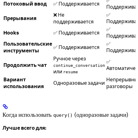
✅
Потоковый ввод
✅ Поддерживается
Поддержива
❌ Не
✅
Прерывания
Поддержива
поддерживается
✅
Hooks
✅ Поддерживается
Поддержива
Пользовательские
✅
✅ Поддерживается
Поддержива
инструменты
Ручное через
✅
Продолжить чат
continue_conversation
Автоматичес
или
resume
Вариант
Непрерывны
Одноразовые задачи
использования
разговоры
Когда использовать
(одноразовые задачи)
query()
Лучше всего для: