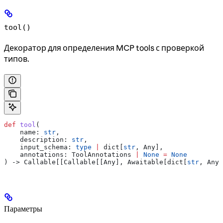
tool()
Декоратор для определения MCP tools с проверкой
типов.
def
 tool
(
    name
: 
str
,
    description
: 
str
,
    input_schema
: 
type
 |
 dict[
str
, Any],
    annotations
: ToolAnnotations 
|
 None
 =
 None
) -> Callable[[Callable[[Any], Awaitable[dict[
str
, Any]
Параметры