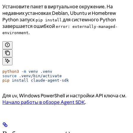
Установите пакет в виртуальное окружение. На
недавних установках Debian, Ubuntu и Homebrew
Python запуск
для системного Python
pip install
завершается ошибкой
error: externally-managed-
.
environment
python3
 -m
 venv
 .venv
source
 .venv/bin/activate
pip
 install
 claude-agent-sdk
Для uv, Windows PowerShell и настройки API ключа см.
Начало работы в обзоре Agent SDK
.