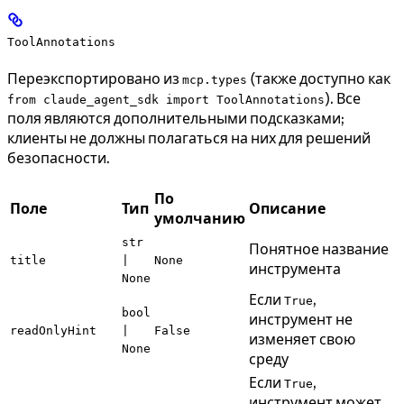
ToolAnnotations
Переэкспортировано из
(также доступно как
mcp.types
). Все
from claude_agent_sdk import ToolAnnotations
поля являются дополнительными подсказками;
клиенты не должны полагаться на них для решений
безопасности.
По
Поле
Тип
Описание
умолчанию
str
Понятное название
title
|
None
инструмента
None
Если
,
True
bool
инструмент не
readOnlyHint
|
False
изменяет свою
None
среду
Если
,
True
инструмент может