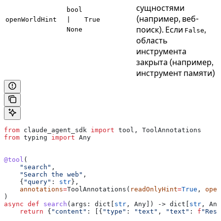
сущностями
bool
(например, веб-
openWorldHint
|
True
поиск). Если
,
None
False
область
инструмента
закрыта (например,
инструмент памяти)
from
 claude_agent_sdk 
import
 tool, ToolAnnotations
from
 typing 
import
 Any
@tool
(
    "search"
,
    "Search the web"
,
    {
"query"
: 
str
},
    annotations
=
ToolAnnotations(
readOnlyHint
=
True
, 
open
)
async
 def
 search
(
args
: dict[
str
, Any]) -> dict[
str
, Any
    return
 {
"content"
: [{
"type"
: 
"text"
, 
"text"
: 
f
"Resu