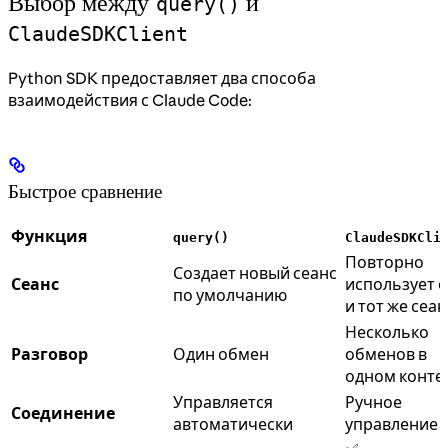
Выбор между
и
query()
ClaudeSDKClient
Python SDK предоставляет два способа
взаимодействия с Claude Code:
Быстрое сравнение
Функция
query()
ClaudeSDKCli
Повторно
Создает новый сеанс
Сеанс
использует 
по умолчанию
и тот же сеан
Несколько
Разговор
Один обмен
обменов в
одном конте
Управляется
Ручное
Соединение
автоматически
управление