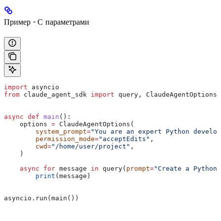
Пример - С параметрами
import
 asyncio
from
 claude_agent_sdk 
import
 query, ClaudeAgentOptions
async
 def
 main
():
    options 
=
 ClaudeAgentOptions(
        system_prompt
=
"You are an expert Python develop
        permission_mode
=
"acceptEdits"
,
        cwd
=
"/home/user/project"
,
    )
    async
 for
 message 
in
 query(
prompt
=
"Create a Python 
        print
(message)
asyncio.run(main())