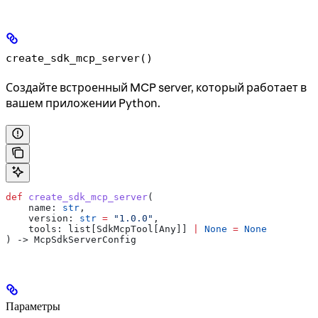
create_sdk_mcp_server()
Создайте встроенный MCP server, который работает в
вашем приложении Python.
def
 create_sdk_mcp_server
(
    name
: 
str
,
    version
: 
str
 =
 "1.0.0"
,
    tools
: list[SdkMcpTool[Any]] 
|
 None
 =
 None
) -> McpSdkServerConfig
Параметры