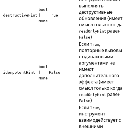
выполнять
bool
деструктивные
destructiveHint
|
True
обновления (имеет
None
смысл только когда
равен
readOnlyHint
)
False
Если
,
True
повторные вызовы
с одинаковыми
аргументами не
bool
имеют
idempotentHint
|
False
дополнительного
None
эффекта (имеет
смысл только когда
равен
readOnlyHint
)
False
Если
,
True
инструмент
взаимодействует с
внешними