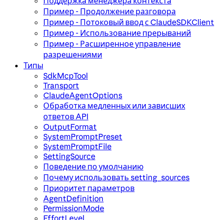
Поддержка менеджера контекста
Пример - Продолжение разговора
Пример - Потоковый ввод с ClaudeSDKClient
Пример - Использование прерываний
Пример - Расширенное управление
разрешениями
Типы
SdkMcpTool
Transport
ClaudeAgentOptions
Обработка медленных или зависших
ответов API
OutputFormat
SystemPromptPreset
SystemPromptFile
SettingSource
Поведение по умолчанию
Почему использовать setting_sources
Приоритет параметров
AgentDefinition
PermissionMode
EffortLevel