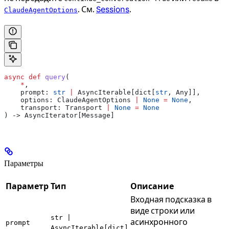
. См.
Sessions
.
ClaudeAgentOptions
async
 def
 query
(
    *
,
    prompt
: 
str
 |
 AsyncIterable[dict[
str
, Any]],
    options
: ClaudeAgentOptions 
|
 None
 =
 None
,
    transport
: Transport 
|
 None
 =
 None
) -> AsyncIterator[Message]
Параметры
Параметр
Тип
Описание
Входная подсказка в
виде строки или
str |
асинхронного
prompt
AsyncIterable[dict]