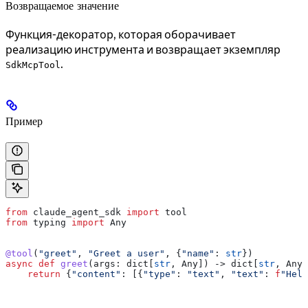
Возвращаемое значение
Функция-декоратор, которая оборачивает
реализацию инструмента и возвращает экземпляр
.
SdkMcpTool
Пример
from
 claude_agent_sdk 
import
 tool
from
 typing 
import
 Any
@tool
(
"greet"
, 
"Greet a user"
, {
"name"
: 
str
})
async
 def
 greet
(
args
: dict[
str
, Any]) -> dict[
str
, Any]
    return
 {
"content"
: [{
"type"
: 
"text"
, 
"text"
: 
f
"Hell