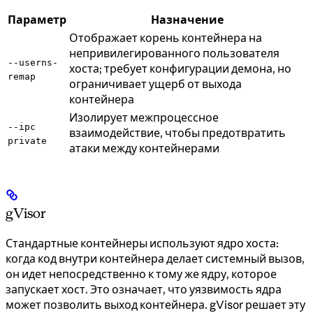
Параметр
Назначение
Отображает корень контейнера на
непривилегированного пользователя
--userns-
хоста; требует конфигурации демона, но
remap
ограничивает ущерб от выхода
контейнера
Изолирует межпроцессное
--ipc
взаимодействие, чтобы предотвратить
private
атаки между контейнерами
gVisor
Стандартные контейнеры используют ядро хоста:
когда код внутри контейнера делает системный вызов,
он идет непосредственно к тому же ядру, которое
запускает хост. Это означает, что уязвимость ядра
может позволить выход контейнера. gVisor решает эту