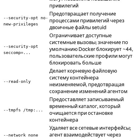
привилегий
Предотвращает получение
--security-opt no-
процессами привилегий через
new-privileges
двоичные файлы setuid
Ограничивает доступные
системные вызовы; значение по
--security-opt
умолчанию Docker блокирует ~44,
seccomp=...
пользовательские профили могут
блокировать больше
Делает корневую файловую
систему контейнера
--read-only
неизменяемой, предотвращая
сохранение изменений агентом
Предоставляет записываемый
временный каталог, который
--tmpfs /tmp:...
очищается при остановке
контейнера
Удаляет все сетевые интерфейсы;
агент взаимодействует через
--network none