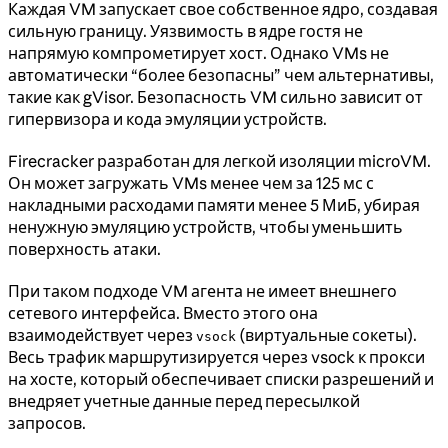
Каждая VM запускает свое собственное ядро, создавая
сильную границу. Уязвимость в ядре гостя не
напрямую компрометирует хост. Однако VMs не
автоматически “более безопасны” чем альтернативы,
такие как gVisor. Безопасность VM сильно зависит от
гипервизора и кода эмуляции устройств.
Firecracker разработан для легкой изоляции microVM.
Он может загружать VMs менее чем за 125 мс с
накладными расходами памяти менее 5 МиБ, убирая
ненужную эмуляцию устройств, чтобы уменьшить
поверхность атаки.
При таком подходе VM агента не имеет внешнего
сетевого интерфейса. Вместо этого она
взаимодействует через
(виртуальные сокеты).
vsock
Весь трафик маршрутизируется через vsock к прокси
на хосте, который обеспечивает списки разрешений и
внедряет учетные данные перед пересылкой
запросов.