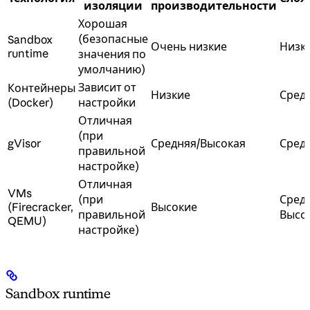
изоляции
производительности
Хорошая
(безопасные
Sandbox
Очень низкие
Низк
runtime
значения по
умолчанию)
Зависит от
Контейнеры
Низкие
Сред
(Docker)
настройки
Отличная
(при
gVisor
Средняя/Высокая
Сред
правильной
настройке)
Отличная
VMs
(при
Сред
(Firecracker,
Высокие
правильной
Высо
QEMU)
настройке)
Sandbox runtime