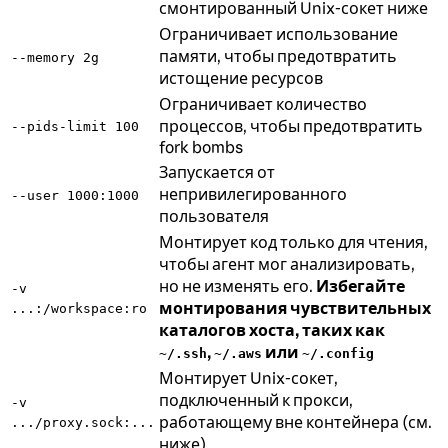
смонтированный Unix-сокет ниже
Ограничивает использование
памяти, чтобы предотвратить
--memory 2g
истощение ресурсов
Ограничивает количество
процессов, чтобы предотвратить
--pids-limit 100
fork bombs
Запускается от
непривилегированного
--user 1000:1000
пользователя
Монтирует код только для чтения,
чтобы агент мог анализировать,
но не изменять его.
Избегайте
-v
монтирования чувствительных
...:/workspace:ro
каталогов хоста, таких как
,
или
~/.ssh
~/.aws
~/.config
Монтирует Unix-сокет,
подключенный к прокси,
-v
работающему вне контейнера (см.
.../proxy.sock:...
ниже)