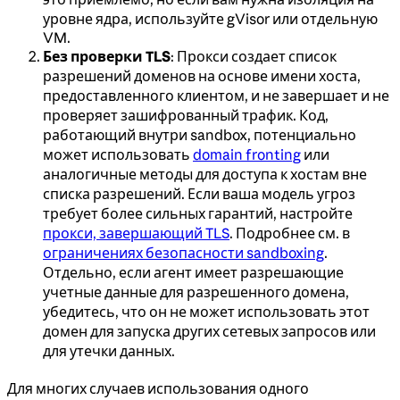
уровне ядра, используйте gVisor или отдельную
VM.
Без проверки TLS
: Прокси создает список
разрешений доменов на основе имени хоста,
предоставленного клиентом, и не завершает и не
проверяет зашифрованный трафик. Код,
работающий внутри sandbox, потенциально
может использовать
domain fronting
или
аналогичные методы для доступа к хостам вне
списка разрешений. Если ваша модель угроз
требует более сильных гарантий, настройте
прокси, завершающий TLS
. Подробнее см. в
ограничениях безопасности sandboxing
.
Отдельно, если агент имеет разрешающие
учетные данные для разрешенного домена,
убедитесь, что он не может использовать этот
домен для запуска других сетевых запросов или
для утечки данных.
Для многих случаев использования одного