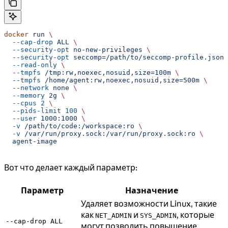
docker
 run
 \
  --cap-drop
 ALL
 \
  --security-opt
 no-new-privileges
 \
  --security-opt
 seccomp=/path/to/seccomp-profile.json
 
  --read-only
 \
  --tmpfs
 /tmp:rw,noexec,nosuid,size=100m
 \
  --tmpfs
 /home/agent:rw,noexec,nosuid,size=500m
 \
  --network
 none
 \
  --memory
 2g
 \
  --cpus
 2
 \
  --pids-limit
 100
 \
  --user
 1000:1000
 \
  -v
 /path/to/code:/workspace:ro
 \
  -v
 /var/run/proxy.sock:/var/run/proxy.sock:ro
 \
  agent-image
Вот что делает каждый параметр:
Параметр
Назначение
Удаляет возможности Linux, такие
как
и
, которые
NET_ADMIN
SYS_ADMIN
--cap-drop ALL
могут позволить повышение