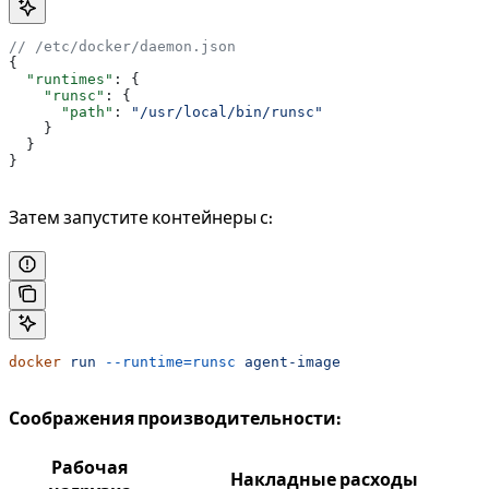
// /etc/docker/daemon.json
{
  "runtimes"
: {
    "runsc"
: {
      "path"
: 
"/usr/local/bin/runsc"
    }
  }
}
Затем запустите контейнеры с:
docker
 run
 --runtime=runsc
 agent-image
Соображения производительности:
Рабочая
Накладные расходы