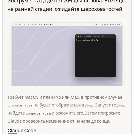
инструментах, где нет API для вызова. Всё ещё
на ранней стадии; ожидайте шероховатостей.
Требует macOS и план Pro или Max; в противном случае
не будет отображаться в
. Запустите
,
computer-use
/mcp
/mcp
найдите
и включите его. Затем попросите
computer-use
Claude проверить изменение от начала до конца:
Claude Code