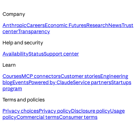
Company
Anthropic
Careers
Economic Futures
Research
News
Trust
center
Transparency
Help and security
Availability
Status
Support center
Learn
Courses
MCP connectors
Customer stories
Engineering
blog
Events
Powered by Claude
Service partners
Startups
program
Terms and policies
Privacy choices
Privacy policy
Disclosure policy
Usage
policy
Commercial terms
Consumer terms
Assistant