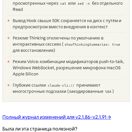
просмотренных через
или
без отдельного
cat
sed -n
Read
Вывод Hook свыше 50K сохраняется на диск с путём и
предпросмотром вместо внедрения в контекст
Резюме Thinking отключены по умолчанию в
интерактивных сессиях (
showThinkingSummaries: true
для восстановления)
Режим Voice: комбинации модификаторов push-to-talk,
Windows WebSocket, разрешение микрофона macOS
Apple Silicon
Глубокие ссылки
принимают
claude-cli://
многострочные подсказки (закодированные
)
%0A
Полный журнал изменений для v2.1.86–v2.1.91 →
Была ли эта страница полезной?