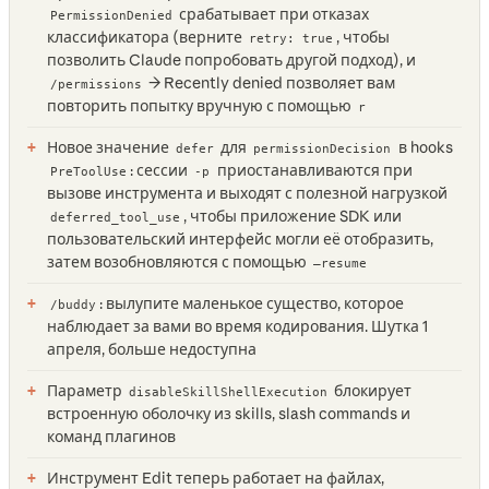
срабатывает при отказах
PermissionDenied
классификатора (верните
, чтобы
retry: true
позволить Claude попробовать другой подход), и
→ Recently denied позволяет вам
/permissions
повторить попытку вручную с помощью
r
Новое значение
для
в hooks
defer
permissionDecision
: сессии
приостанавливаются при
PreToolUse
-p
вызове инструмента и выходят с полезной нагрузкой
, чтобы приложение SDK или
deferred_tool_use
пользовательский интерфейс могли её отобразить,
затем возобновляются с помощью
—resume
: вылупите маленькое существо, которое
/buddy
наблюдает за вами во время кодирования. Шутка 1
апреля, больше недоступна
Параметр
блокирует
disableSkillShellExecution
встроенную оболочку из skills, slash commands и
команд плагинов
Инструмент Edit теперь работает на файлах,