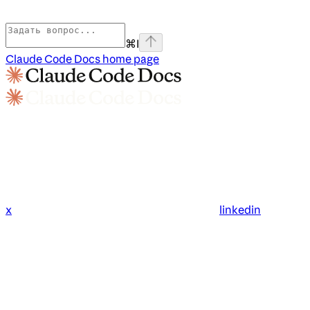
⌘
I
Claude Code Docs
home page
x
linkedin