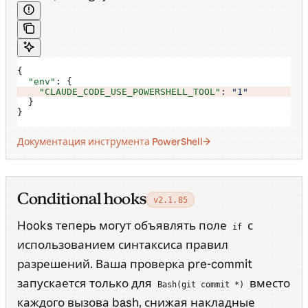
{
  "env"
: {
    "CLAUDE_CODE_USE_POWERSHELL_TOOL"
: 
"1"
  }
}
Документация инструмента PowerShell
Conditional hooks
v2.1.85
Hooks теперь могут объявлять поле
с
if
использованием синтаксиса правил
разрешений. Ваша проверка pre-commit
запускается только для
вместо
Bash(git commit *)
каждого вызова bash, снижая накладные