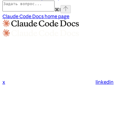
⌘
I
Claude Code Docs
home page
x
linkedin