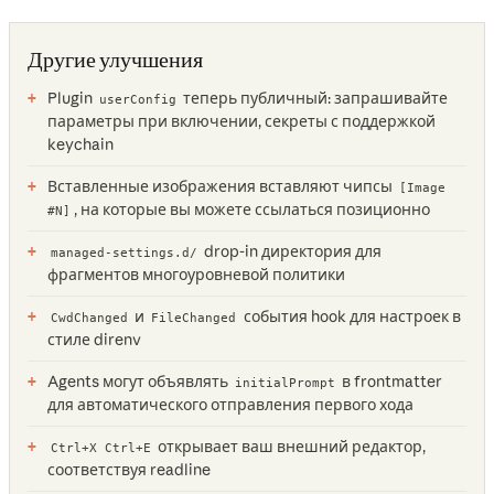
Другие улучшения
Plugin
теперь публичный: запрашивайте
userConfig
параметры при включении, секреты с поддержкой
keychain
Вставленные изображения вставляют чипсы
[Image
, на которые вы можете ссылаться позиционно
#N]
drop-in директория для
managed-settings.d/
фрагментов многоуровневой политики
и
события hook для настроек в
CwdChanged
FileChanged
стиле direnv
Agents могут объявлять
в frontmatter
initialPrompt
для автоматического отправления первого хода
открывает ваш внешний редактор,
Ctrl+X Ctrl+E
соответствуя readline