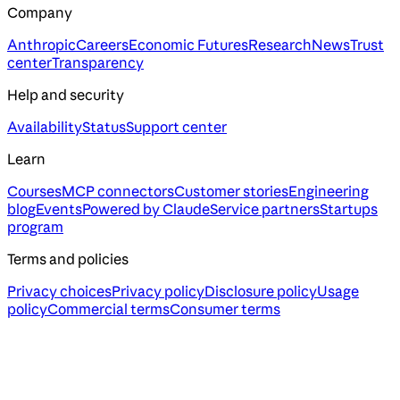
Company
Anthropic
Careers
Economic Futures
Research
News
Trust
center
Transparency
Help and security
Availability
Status
Support center
Learn
Courses
MCP connectors
Customer stories
Engineering
blog
Events
Powered by Claude
Service partners
Startups
program
Terms and policies
Privacy choices
Privacy policy
Disclosure policy
Usage
policy
Commercial terms
Consumer terms
Assistant