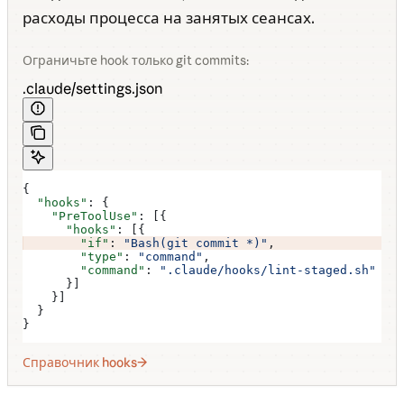
расходы процесса на занятых сеансах.
Ограничьте hook только git commits:
.claude/settings.json
{
  "hooks"
: {
    "PreToolUse"
: [{
      "hooks"
: [{
        "if"
: 
"Bash(git commit *)"
,
        "type"
: 
"command"
,
        "command"
: 
".claude/hooks/lint-staged.sh"
      }]
    }]
  }
}
Справочник hooks