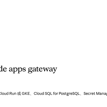
e apps gateway
loud Run 或 GKE、Cloud SQL for PostgreSQL、Secret M