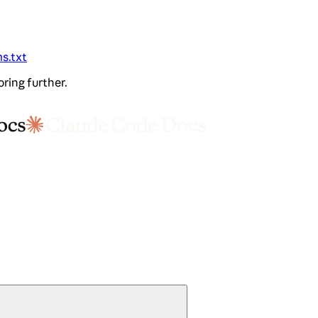
ms.txt
oring further.