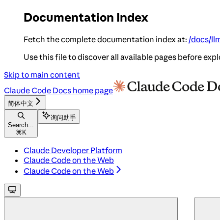
Documentation Index
Fetch the complete documentation index at:
/docs/ll
Use this file to discover all available pages before expl
Skip to main content
Claude Code Docs
home page
简体中文
询问助手
Search...
⌘
K
Claude Developer Platform
Claude Code on the Web
Claude Code on the Web