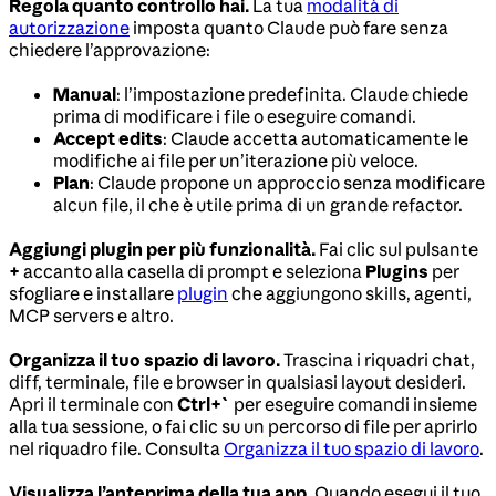
Regola quanto controllo hai.
La tua
modalità di
autorizzazione
imposta quanto Claude può fare senza
chiedere l’approvazione:
Manual
: l’impostazione predefinita. Claude chiede
prima di modificare i file o eseguire comandi.
Accept edits
: Claude accetta automaticamente le
modifiche ai file per un’iterazione più veloce.
Plan
: Claude propone un approccio senza modificare
alcun file, il che è utile prima di un grande refactor.
Aggiungi plugin per più funzionalità.
Fai clic sul pulsante
+
accanto alla casella di prompt e seleziona
Plugins
per
sfogliare e installare
plugin
che aggiungono skills, agenti,
MCP servers e altro.
Organizza il tuo spazio di lavoro.
Trascina i riquadri chat,
diff, terminale, file e browser in qualsiasi layout desideri.
Apri il terminale con
Ctrl+`
per eseguire comandi insieme
alla tua sessione, o fai clic su un percorso di file per aprirlo
nel riquadro file. Consulta
Organizza il tuo spazio di lavoro
.
Visualizza l’anteprima della tua app.
Quando esegui il tuo