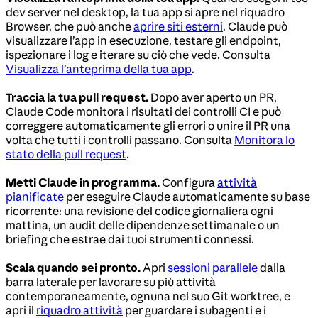
dev server nel desktop, la tua app si apre nel riquadro
Browser, che può anche
aprire siti esterni
. Claude può
visualizzare l’app in esecuzione, testare gli endpoint,
ispezionare i log e iterare su ciò che vede. Consulta
Visualizza l’anteprima della tua app
.
Traccia la tua pull request.
Dopo aver aperto un PR,
Claude Code monitora i risultati dei controlli CI e può
correggere automaticamente gli errori o unire il PR una
volta che tutti i controlli passano. Consulta
Monitora lo
stato della pull request
.
Metti Claude in programma.
Configura
attività
pianificate
per eseguire Claude automaticamente su base
ricorrente: una revisione del codice giornaliera ogni
mattina, un audit delle dipendenze settimanale o un
briefing che estrae dai tuoi strumenti connessi.
Scala quando sei pronto.
Apri
sessioni parallele
dalla
barra laterale per lavorare su più attività
contemporaneamente, ognuna nel suo Git worktree, e
apri il
riquadro attività
per guardare i subagenti e i