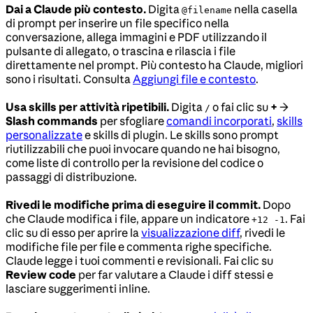
Dai a Claude più contesto.
Digita
nella casella
@filename
di prompt per inserire un file specifico nella
conversazione, allega immagini e PDF utilizzando il
pulsante di allegato, o trascina e rilascia i file
direttamente nel prompt. Più contesto ha Claude, migliori
sono i risultati. Consulta
Aggiungi file e contesto
.
Usa skills per attività ripetibili.
Digita
o fai clic su
+
→
/
Slash commands
per sfogliare
comandi incorporati
,
skills
personalizzate
e skills di plugin. Le skills sono prompt
riutilizzabili che puoi invocare quando ne hai bisogno,
come liste di controllo per la revisione del codice o
passaggi di distribuzione.
Rivedi le modifiche prima di eseguire il commit.
Dopo
che Claude modifica i file, appare un indicatore
. Fai
+12 -1
clic su di esso per aprire la
visualizzazione diff
, rivedi le
modifiche file per file e commenta righe specifiche.
Claude legge i tuoi commenti e revisionali. Fai clic su
Review code
per far valutare a Claude i diff stessi e
lasciare suggerimenti inline.