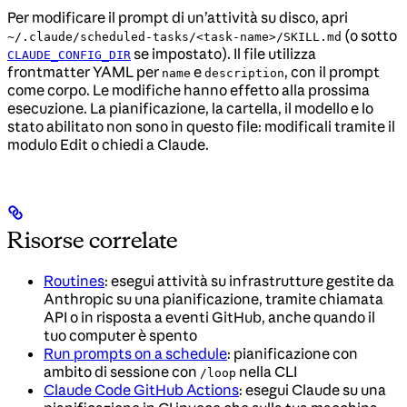
Per modificare il prompt di un’attività su disco, apri
(o sotto
~/.claude/scheduled-tasks/<task-name>/SKILL.md
se impostato). Il file utilizza
CLAUDE_CONFIG_DIR
frontmatter YAML per
e
, con il prompt
name
description
come corpo. Le modifiche hanno effetto alla prossima
esecuzione. La pianificazione, la cartella, il modello e lo
stato abilitato non sono in questo file: modificali tramite il
modulo Edit o chiedi a Claude.
Risorse correlate
Routines
: esegui attività su infrastrutture gestite da
Anthropic su una pianificazione, tramite chiamata
API o in risposta a eventi GitHub, anche quando il
tuo computer è spento
Run prompts on a schedule
: pianificazione con
ambito di sessione con
nella CLI
/loop
Claude Code GitHub Actions
: esegui Claude su una