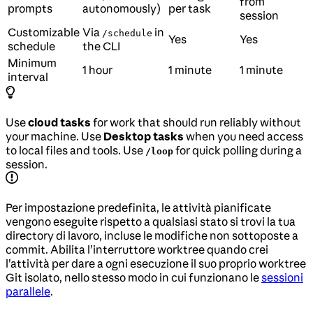
from
prompts
autonomously)
per task
session
Customizable
Via
in
/schedule
Yes
Yes
schedule
the CLI
Minimum
1 hour
1 minute
1 minute
interval
Use
cloud tasks
for work that should run reliably without
your machine. Use
Desktop tasks
when you need access
to local files and tools. Use
for quick polling during a
/loop
session.
Per impostazione predefinita, le attività pianificate
vengono eseguite rispetto a qualsiasi stato si trovi la tua
directory di lavoro, incluse le modifiche non sottoposte a
commit. Abilita l’interruttore worktree quando crei
l’attività per dare a ogni esecuzione il suo proprio worktree
Git isolato, nello stesso modo in cui funzionano le
sessioni
parallele
.