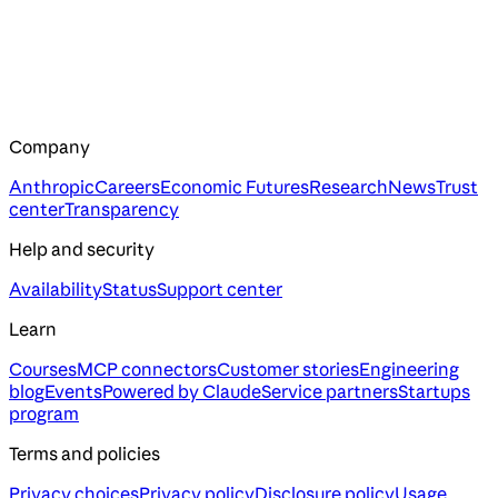
Company
Anthropic
Careers
Economic Futures
Research
News
Trust
center
Transparency
Help and security
Availability
Status
Support center
Learn
Courses
MCP connectors
Customer stories
Engineering
blog
Events
Powered by Claude
Service partners
Startups
program
Terms and policies
Privacy choices
Privacy policy
Disclosure policy
Usage