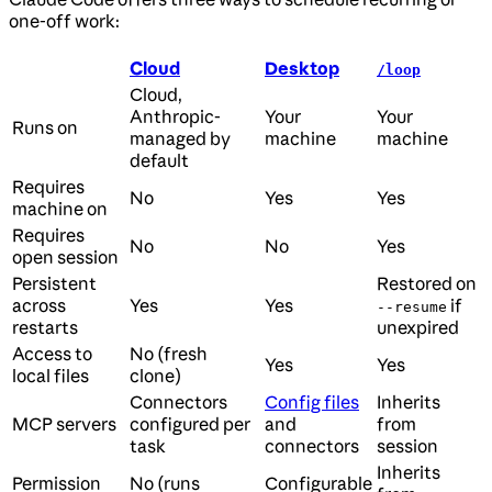
one-off work:
Cloud
Desktop
/loop
Cloud,
Anthropic-
Your
Your
Runs on
managed by
machine
machine
default
Requires
No
Yes
Yes
machine on
Requires
No
No
Yes
open session
Persistent
Restored on
across
Yes
Yes
if
--resume
restarts
unexpired
Access to
No (fresh
Yes
Yes
local files
clone)
Connectors
Config files
Inherits
MCP servers
configured per
and
from
task
connectors
session
Inherits
Permission
No (runs
Configurable