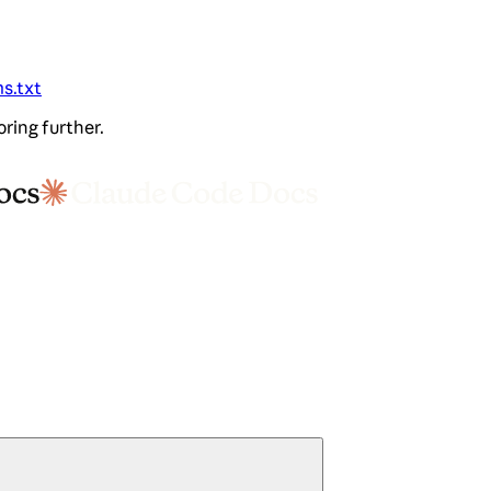
ms.txt
oring further.