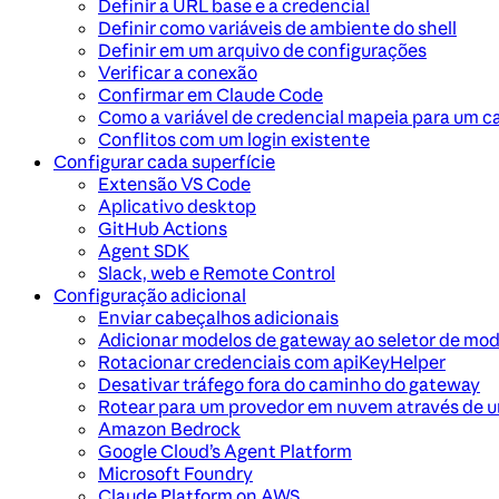
Definir a URL base e a credencial
Definir como variáveis de ambiente do shell
Definir em um arquivo de configurações
Verificar a conexão
Confirmar em Claude Code
Como a variável de credencial mapeia para um 
Conflitos com um login existente
Configurar cada superfície
Extensão VS Code
Aplicativo desktop
GitHub Actions
Agent SDK
Slack, web e Remote Control
Configuração adicional
Enviar cabeçalhos adicionais
Adicionar modelos de gateway ao seletor de mod
Rotacionar credenciais com apiKeyHelper
Desativar tráfego fora do caminho do gateway
Rotear para um provedor em nuvem através de 
Amazon Bedrock
Google Cloud’s Agent Platform
Microsoft Foundry
Claude Platform on AWS