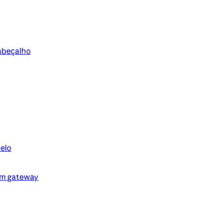
cabeçalho
elo
um gateway