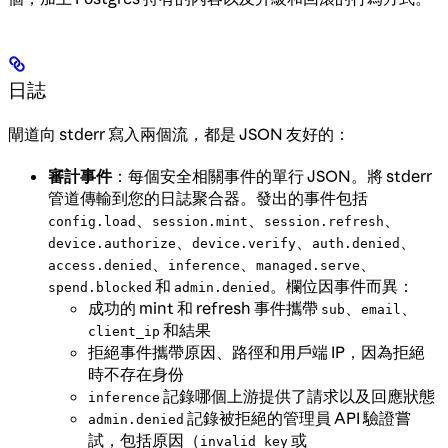
日誌
閘道向 stderr 寫入兩個流，都是 JSON 友好的：
審計事件
：每個安全相關事件的單行 JSON。將 stderr
管道傳輸到您的日誌聚合器。發出的事件包括
、
、
、
config.load
session.mint
session.refresh
、
、
、
device.authorize
device.verify
auth.denied
、
、
、
access.denied
inference
managed.serve
和
。欄位因事件而異：
spend.blocked
admin.denied
成功的 mint 和 refresh 事件攜帶
、
、
sub
email
和結果
client_ip
拒絕事件攜帶原因、路徑和用戶端 IP，因為拒絕
時不存在身份
記錄哪個上游提供了請求以及回應狀態
inference
記錄被拒絕的管理員 API 驗證嘗
admin.denied
試，包括原因（
或
invalid_key