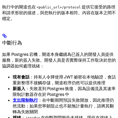
執行中的閘道也在
提供它接受的路徑
<public_url>/protocol
和請求形狀的描述，與您執行的版本相符。內容在版本之間不
穩定。
中斷行為
如果 Postgres 宕機，閘道本身繼續為已簽入的開發人員提供
服務，新的簽入失敗。開發人員是否實際保持工作取決於您的
協調器如何處理就緒：
現有會話
：持有人令牌使用 JWT 祕密在本地驗證，會話
重新整理不接觸存儲，閘道程序仍然可以提供推理
新簽入
：失敗直到 Postgres 恢復，因為設備流及其速率
限制計數器存在於 Postgres 中
支出限制執行
：在中斷期間預設失敗開放，因此推理仍
然流動；如果您寧願阻止也不願無計量執行，請將其翻
轉為失敗關閉
就緒
：
在中斷期間報告未就緒，因此在就緒上
/readyz