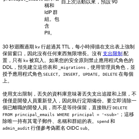
自上次活動以來，預設 90
稱和
IdP 群
組。包
含
PII。
30 秒迴圈過期
行超過其 TTL，每小時掃描在支出表上強制
kv
保留窗口，因此沒有任何東西無限增長。沒有
支出限制
配
置，只有
被寫入。如果您的安全原則禁止應用程式角色的
kv
DDL，預先建立這些表和
，使用管理員角色，並
_migrations
授予應用程式角色
在每個
SELECT, INSERT, UPDATE, DELETE
上。
使用支出限制，丟失的資料庫意味著丟失支出追蹤和上限，不
僅僅是開發人員重新登入，因此執行定期備份。要立即清除一
個已離職的開發人員，而不是等待保留，直接執行
DELETE
；這移
FROM principal_emails WHERE principal = '<sub>'
除唯一持有其電子郵件、名稱和群組的表。
和
spend
行僅參考偽匿名 OIDC
。
admin_audit
sub