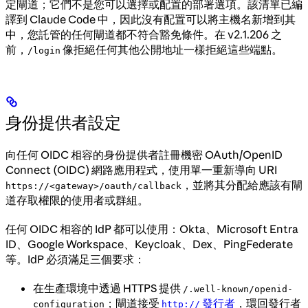
定閘道；它們不是您可以選擇或配置的部署選項。該清單已編
譯到 Claude Code 中，因此沒有配置可以將主機名新增到其
中，您託管的任何閘道都不符合豁免條件。在 v2.1.206 之
前，
像拒絕任何其他公開地址一樣拒絕這些端點。
/login
身份提供者設定
向任何 OIDC 相容的身份提供者註冊機密 OAuth/OpenID
Connect (OIDC) 網路應用程式，使用單一重新導向 URI
，並將其分配給應該有閘
https://<gateway>/oauth/callback
道存取權限的使用者或群組。
任何 OIDC 相容的 IdP 都可以使用：Okta、Microsoft Entra
ID、Google Workspace、Keycloak、Dex、PingFederate
等。IdP 必須滿足三個要求：
在生產環境中透過 HTTPS 提供
/.well-known/openid-
；閘道接受
發行者
，環回發行者
configuration
http://