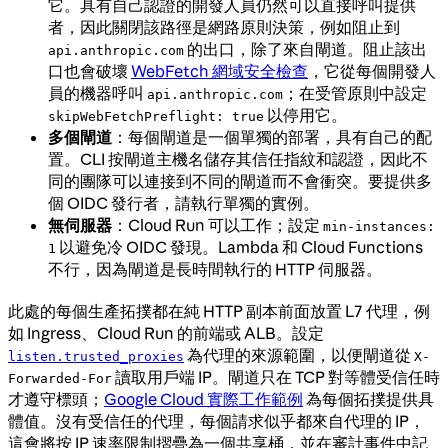
它。具有自己認證的開發人員仍然可以直接呼叫提供
者，因此關閉該路徑是網路原則決策，例如阻止到
的出口，除了來自閘道。阻止該出
api.anthropic.com
口也會破壞
WebFetch 網域安全檢查
，它從每個開發人
員的機器呼叫
；在受管原則中設定
api.anthropic.com
以停用它。
skipWebFetchPreflight: true
多個閘道
：每個閘道是一個單獨的部署，具有自己的配
置。CLI 按閘道主機名儲存其信任指紋和認證，因此不
同的團隊可以連接到不同的閘道而不會衝突。要提供多
個 OIDC 發行者，請執行單獨的實例。
無伺服器
：Cloud Run 可以工作；設定
min-instances:
以避免冷 OIDC 發現。Lambda 和 Cloud Functions
1
不行，因為閘道是長時間執行的 HTTP 伺服器。
此處的每個生產拓撲都在純 HTTP 副本前面放置 L7 代理，例
如 Ingress、Cloud Run 的前端或 ALB。設定
為代理的來源範圍，以便閘道從
listen.trusted_proxies
X-
讀取用戶端 IP。閘道只在 TCP 對等體受信任時
Forwarded-For
才遵守標頭；
Google Cloud 實際工作範例
為每個拓撲提供具
體值。沒有受信任的代理，每個請求似乎都來自代理的 IP，
這會將按 IP 速率限制摺疊為一個共享桶，並在審計事件中記