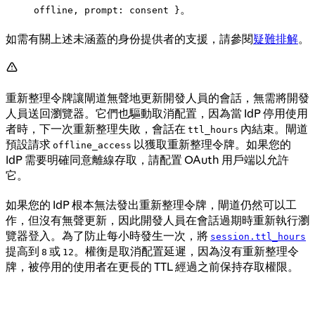
。
offline, prompt: consent }
如需有關上述未涵蓋的身份提供者的支援，請參閱
疑難排解
。
重新整理令牌讓閘道無聲地更新開發人員的會話，無需將開發
人員送回瀏覽器。它們也驅動取消配置，因為當 IdP 停用使用
者時，下一次重新整理失敗，會話在
內結束。閘道
ttl_hours
預設請求
以獲取重新整理令牌。如果您的
offline_access
IdP 需要明確同意離線存取，請配置 OAuth 用戶端以允許
它。
如果您的 IdP 根本無法發出重新整理令牌，閘道仍然可以工
作，但沒有無聲更新，因此開發人員在會話過期時重新執行瀏
覽器登入。為了防止每小時發生一次，將
session.ttl_hours
提高到
或
。權衡是取消配置延遲，因為沒有重新整理令
8
12
牌，被停用的使用者在更長的 TTL 經過之前保持存取權限。