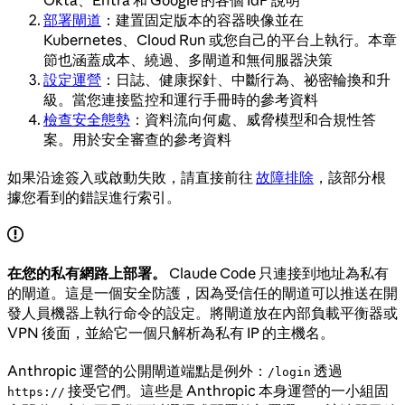
部署閘道
：建置固定版本的容器映像並在
Kubernetes、Cloud Run 或您自己的平台上執行。本章
節也涵蓋成本、繞過、多閘道和無伺服器決策
設定運營
：日誌、健康探針、中斷行為、祕密輪換和升
級。當您連接監控和運行手冊時的參考資料
檢查安全態勢
：資料流向何處、威脅模型和合規性答
案。用於安全審查的參考資料
如果沿途簽入或啟動失敗，請直接前往
故障排除
，該部分根
據您看到的錯誤進行索引。
在您的私有網路上部署。
Claude Code 只連接到地址為私有
的閘道。這是一個安全防護，因為受信任的閘道可以推送在開
發人員機器上執行命令的設定。將閘道放在內部負載平衡器或
VPN 後面，並給它一個只解析為私有 IP 的主機名。
Anthropic 運營的公開閘道端點是例外：
透過
/login
接受它們。這些是 Anthropic 本身運營的一小組固
https://