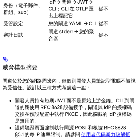
IdP → 閘道 → JWT →
身份（電子郵件、
CLI；CLI 在 OTLP 匯
從不
群組、sub）
出上標記它
受管設定
您的閘道 YAML → CLI
從不
閘道 stderr → 您的聚
審計日誌
從不
合器
威脅模型摘要
閘道位於您的網路周邊內，但個別開發人員筆記型電腦不被視
為受信任。設計以三種方式考慮這一點：
開發人員持有短期 JWT 而不是原始上游金鑰。CLI 到閘
道的腿使用 RFC 8628 設備授予，閘道與 IdP 的授權碼
交換在預設配置中執行 PKCE，因此攔截的 IdP 授權碼
是無用的。
設備驗證頁面強制執行同源 POST 和根據 RFC 8628
§5.1 的每 IP 速率限制。請參閱
使用者代碼暴力破解抵