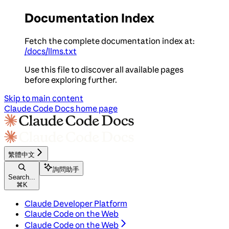
Documentation Index
Fetch the complete documentation index at:
/docs/llms.txt
Use this file to discover all available pages
before exploring further.
Skip to main content
Claude Code Docs
home page
繁體中文
詢問助手
Search...
⌘
K
Claude Developer Platform
Claude Code on the Web
Claude Code on the Web