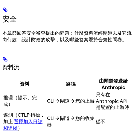
安全
本章節回答安全審查提出的問題：什麼資料流經閘道以及它流
向何處、設計防禦的攻擊，以及哪些答案屬於合規性問卷。
資料流
由閘道發送給
資料
路徑
Anthropic
只有在
推理（提示、完
CLI → 閘道 → 您的上游
Anthropic API
成）
是配置的上游時
遙測（OTLP 指標，
CLI → 閘道 → 您的收集
加上
選擇加入日誌
從不
器
和追蹤
）