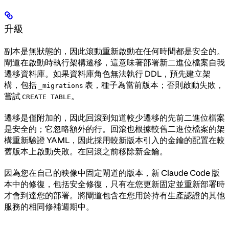
升級
副本是無狀態的，因此滾動重新啟動在任何時間都是安全的。
閘道在啟動時執行架構遷移，這意味著部署新二進位檔案自我
遷移資料庫。如果資料庫角色無法執行 DDL，預先建立架
構，包括
表，種子為當前版本；否則啟動失敗，
_migrations
嘗試
。
CREATE TABLE
遷移是僅附加的，因此回滾到知道較少遷移的先前二進位檔案
是安全的；它忽略額外的行。回滾也根據較舊二進位檔案的架
構重新驗證 YAML，因此採用較新版本引入的金鑰的配置在較
舊版本上啟動失敗。在回滾之前移除新金鑰。
因為您在自己的映像中固定閘道的版本，新 Claude Code 版
本中的修復，包括安全修復，只有在您更新固定並重新部署時
才會到達您的部署。將閘道包含在您用於持有生產認證的其他
服務的相同修補週期中。