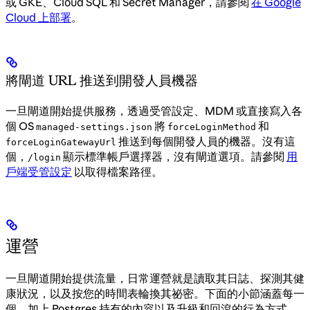
或 GKE、Cloud SQL 和 Secret Manager，請參閱
在 Google
Cloud 上部署
。
將閘道 URL 推送到開發人員機器
一旦閘道開始提供服務，透過受管設定、MDM 或直接寫入各
個 OS
將
和
managed-settings.json
forceLoginMethod
推送到每個開發人員的機器。沒有這
forceLoginGatewayUrl
個，
顯示標準帳戶選擇器，沒有閘道選項。請參閱
用
/login
戶端受管設定
以取得檔案路徑。
運營
一旦閘道開始提供流量，日常運營就是讀取其日誌、探測其健
康狀況，以及按您的時間表輪換其祕密。下面的小節涵蓋每一
個，加上 Postgres 持有的內容以及升級和回滾的行為方式。