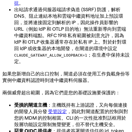
抗
。
出站請求通過伺服器端請求偽造 (SSRF) 防護，解析
DNS、阻止連結本地和雲端中繼資料地址加上預設環
回，並將連接固定到解析的 IP，因此操作員影響的
URL（例如 IdP 和 OTLP 目的地）無法重新導向到雲端
中繼資料端點。RFC 1918 私有範圍被刻意允許，因為
IdP 和 OTLP 收集器通常存在於私有 IP 上。對於針對環
回 IdP 或收集器的本地開發，在閘道的環境中設定
；在生產中保持未設
CLAUDE_GATEWAY_ALLOW_LOOPBACK=1
定。
如果您新增自己的出口控制，閘道必須在使用工作負載身份等
實例中繼資料認證時到達中繼資料伺服器。
兩個威脅超出範圍，因為它們是您的基礎設施要保護的：
受損的閘道主機
：主機既持有上游認證，又向每個連接
的開發人員分發
受管設定
，因此對閘道配置的控制與對
您的 MDM 的控制相當。CLI 的一次性批准對話框用於
殼層功能設定限制無聲變更，但不替代主機安全。
惡意 OIDC 提供者
：提供者簽署閘道信任的 id_token，