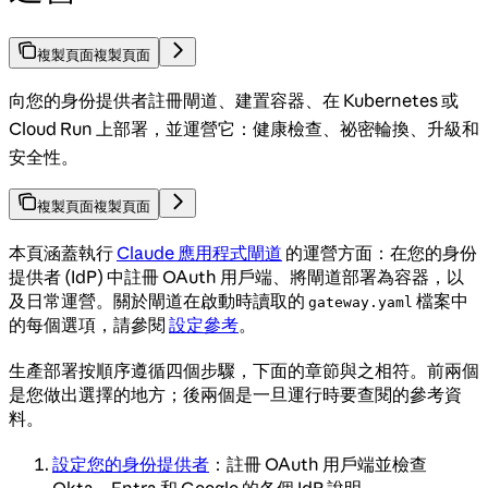
複製頁面
複製頁面
向您的身份提供者註冊閘道、建置容器、在 Kubernetes 或
Cloud Run 上部署，並運營它：健康檢查、祕密輪換、升級和
安全性。
複製頁面
複製頁面
本頁涵蓋執行
Claude 應用程式閘道
的運營方面：在您的身份
提供者 (IdP) 中註冊 OAuth 用戶端、將閘道部署為容器，以
及日常運營。關於閘道在啟動時讀取的
檔案中
gateway.yaml
的每個選項，請參閱
設定參考
。
生產部署按順序遵循四個步驟，下面的章節與之相符。前兩個
是您做出選擇的地方；後兩個是一旦運行時要查閱的參考資
料。
設定您的身份提供者
：註冊 OAuth 用戶端並檢查
Okta、Entra 和 Google 的各個 IdP 說明