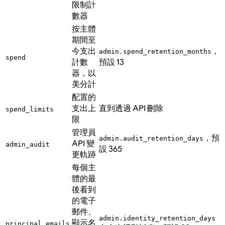
限制計
數器
按主體
期間至
今支出
，
admin.spend_retention_months
spend
計數
預設 13
器，以
美分計
配置的
支出上
直到透過 API 刪除
spend_limits
限
管理員
，預
admin.audit_retention_days
API 變
admin_audit
設 365
更軌跡
每個主
體的最
後看到
的電子
郵件、
admin.identity_retention_days
顯示名
principal_emails