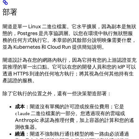
部署
閘道是單一 Linux 二進位檔案。它水平擴展，因為副本是無狀
態的，Postgres 是共享協調層。以您在環境中執行無狀態服
務的任何方式執行它。本章節的其餘部分說明映像需要什麼，
並為 Kubernetes 和 Cloud Run 提供簡短說明。
閘道設計為在您的網路內執行，因為它持有您的上游認證並充
當推理的單一出口點。它可以在您的開發人員和您的 IdP 可以
透過 HTTPS 到達的任何地方執行；將其視為任何其他持有生
產認證的服務。
除了它執行的位置之外，還有一些決策塑造部署：
成本
：閘道沒有單獨的許可證或按座位費用；它是
二進位檔案的一部分。您透過現有的雲端或
claude
Anthropic 承諾為推理付費，加上容器的計算和您的遙
測收集器。
繞過
：閘道不強制執行通往模型的唯一路由必須通過