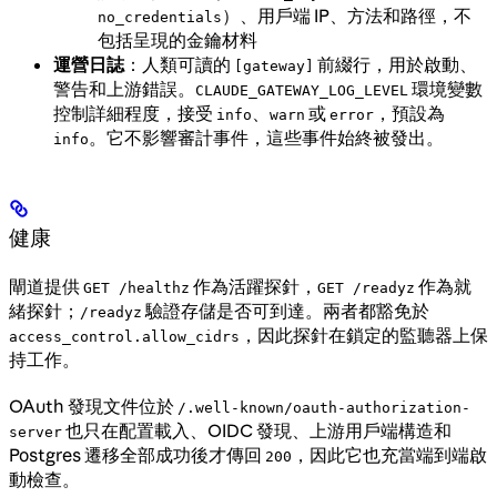
）、用戶端 IP、方法和路徑，不
no_credentials
包括呈現的金鑰材料
運營日誌
：人類可讀的
前綴行，用於啟動、
[gateway]
警告和上游錯誤。
環境變數
CLAUDE_GATEWAY_LOG_LEVEL
控制詳細程度，接受
、
或
，預設為
info
warn
error
。它不影響審計事件，這些事件始終被發出。
info
健康
閘道提供
作為活躍探針，
作為就
GET /healthz
GET /readyz
緒探針；
驗證存儲是否可到達。兩者都豁免於
/readyz
，因此探針在鎖定的監聽器上保
access_control.allow_cidrs
持工作。
OAuth 發現文件位於
/.well-known/oauth-authorization-
也只在配置載入、OIDC 發現、上游用戶端構造和
server
Postgres 遷移全部成功後才傳回
，因此它也充當端到端啟
200
動檢查。