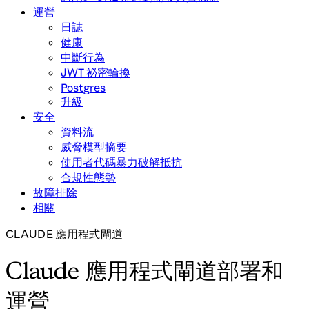
運營
日誌
健康
中斷行為
JWT 祕密輪換
Postgres
升級
安全
資料流
威脅模型摘要
使用者代碼暴力破解抵抗
合規性態勢
故障排除
相關
CLAUDE 應用程式閘道
Claude 應用程式閘道部署和
運營