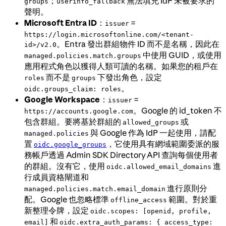
；
無法填充 IdP 未被要求的
groups
userinfo_fallback
聲明。
Microsoft Entra ID
：
=
issuer
https://login.microsoftonline.com/<tenant-
。Entra 發出群組物件 ID 而不是名稱，因此在
id>/v2.0
中使用 GUID，或使用
managed.policies.match.groups
應用程式角色以獲得人類可讀的名稱。如果您的租戶在
而不是
下發出角色，設定
roles
groups
。
oidc.groups_claim: roles
Google Workspace
：
=
issuer
。Google 的 id_token 不
https://accounts.google.com
包含群組。要將基於群組的
或
allowed_groups
與 Google 作為 IdP 一起使用，請配
managed.policies
置
，它使用具有網域範圍委派的服
oidc.google_groups
務帳戶透過 Admin SDK Directory API 查詢每個使用者
的群組。沒有它，使用
進
oidc.allowed_email_domains
行成員資格閘道和
進行原則分
managed.policies.match.email_domain
配。Google 也忽略標準
範圍。對於重
offline_access
新整理令牌，設定
oidc.scopes: [openid, profile,
和
email]
oidc.extra_auth_params: { access_type: