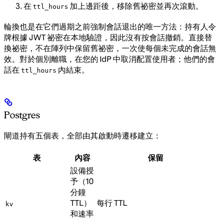
在
加上邊距後，移除舊祕密並再次滾動。
ttl_hours
輪換也是在它們過期之前強制會話退出的唯一方法：持有人令
牌根據 JWT 祕密在本地驗證，因此沒有按會話撤銷。直接替
換祕密，不在陣列中保留舊祕密，一次使每個未完成的會話無
效。對於個別離職，在您的 IdP 中取消配置使用者；他們的會
話在
內結束。
ttl_hours
Postgres
閘道持有五個表，全部由其啟動時遷移建立：
表
內容
保留
設備授
予（10
分鐘
TTL）
每行 TTL
kv
和速率