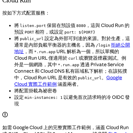
Cloud Run
按如下方式配置服務：
將
保留在預設值
，這與 Cloud Run 的
listen.port
8080
預設
相符，或設定
PORT
port: ${PORT}
將
設定為外部可到達的來源。對於生產，這
public_url
通常是內部負載平衡器的主機名，因為
拒絕公開
/login
地址
，而
URL 解析為一個，所以單獨的
*.run.app
Cloud Run URL 僅適用於
或瀏覽器煙霧測試。例
curl
外是一個網路，其中
透過 Private Service
*.run.app
Connect 和 Cloud DNS 私有區域私下解析；在該拓撲
中，Cloud Run URL 是有效的
。
Google
public_url
Cloud 實際工作範例
涵蓋兩者。
將配置掛載為祕密卷
設定
以避免首次請求時的冷 OIDC 發
min-instances: 1
現
如需 Google Cloud 上的完整實際工作範例，涵蓋 Cloud Run