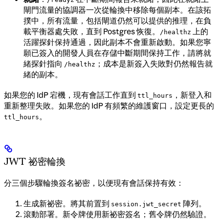
閘門流量的協調器一次從輪換中移除每個副本。在該拓
撲中，所有流量，包括閘道仍然可以提供的推理，在負
載平衡器處失敗，直到 Postgres 恢復。
上的
/healthz
活躍探針保持通過，因此副本不會重新啟動。如果您寧
願已簽入的開發人員在存儲中斷期間保持工作，請將就
緒探針指向
；成本是新簽入失敗對仍然報告就
/healthz
緒的副本。
如果您的 IdP 宕機，現有會話工作直到
，新登入和
ttl_hours
重新整理失敗。如果您的 IdP 有頻繁的維護窗口，設定更長的
。
ttl_hours
JWT 祕密輪換
分三個步驟輪換簽名祕密，以便現有會話保持有效：
生成新祕密。將其前置到
陣列。
session.jwt_secret
滾動部署。新令牌使用新祕密簽名；舊令牌仍然驗證。