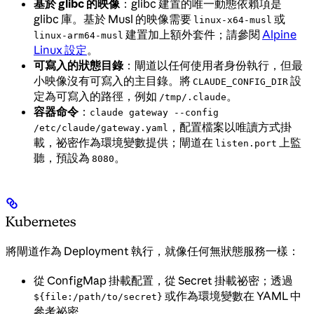
基於 glibc 的映像
：glibc 建置的唯一動態依賴項是
glibc 庫。基於 Musl 的映像需要
或
linux-x64-musl
建置加上額外套件；請參閱
Alpine
linux-arm64-musl
Linux 設定
。
可寫入的狀態目錄
：閘道以任何使用者身份執行，但最
小映像沒有可寫入的主目錄。將
設
CLAUDE_CONFIG_DIR
定為可寫入的路徑，例如
。
/tmp/.claude
容器命令
：
claude gateway --config
，配置檔案以唯讀方式掛
/etc/claude/gateway.yaml
載，祕密作為環境變數提供；閘道在
上監
listen.port
聽，預設為
。
8080
Kubernetes
將閘道作為 Deployment 執行，就像任何無狀態服務一樣：
從 ConfigMap 掛載配置，從 Secret 掛載祕密；透過
或作為環境變數在 YAML 中
${file:/path/to/secret}
參考祕密