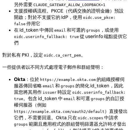
另外需要
CLAUDE_GATEWAY_ALLOW_LOOPBACK=1
支援授權碼流程。PKCE（代碼交換的證明金鑰）預設
開啟；對於不支援它的 IdP，使用
oidc.use_pkce:
停用它
false
在 id_token 中傳回
和可選的
，或使用
email
groups
從 userinfo 端點提供它
oidc.userinfo_fallback: true
們
對於私有 PKI，設定
。
oidc.ca_cert_pem
一些提供者以不同方式處理電子郵件和群組聲明：
Okta
：位於
的組織授權伺
https://example.okta.com
服器傳回省略
和
的簡化 id_token，因此
email
groups
當您將其用作
時設定
issuer
oidc.userinfo_fallback:
。包含 id_token 中
和可選
的自訂授
true
email
groups
權伺服器（例如
）直接發出
https://example.okta.com/oauth2/default
它們，不需要回退。Okta 只在
中請求
oidc.scopes
範圍且應用程式的群組聲明篩選器允許時才發出
groups