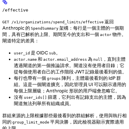
/effective
返回
GET /v1/organizations/spend_limits/effective
Anthropic 的
架構：每行是一個主體的一個期
SpendSummary
間，具有已解析的上限、期間至今的支出和一個
物件。
actor
閘道特定的差異：
是 OIDC
。
user_id
sub
和
為
，直到主體
actor.name
actor.email_address
null
透過閘道的第一個推論請求。閘道沒有使用者目錄；它
從每個使用者自己的工作階段 JWT 記錄最後看到的值。
每行也帶有一個
陣列，主體最後看到的 IdP 群
groups
組。這是一個閘道擴充，因此管理員 UI 可以顯示適用的
每個上限層級；Anthropic 形狀的用戶端會忽略它。
沒有
篩選，它列出有記錄支出的主體，因為
user_ids[]
閘道無法列舉所有組織成員。
群組來源的上限根據那些最後看到的群組解析，使用與執行相
同的
平局決勝，因此檢視器顯示實際適用
group_limit_mode
的上限。