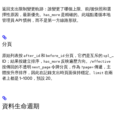
返回支出限制變更軌跡：誰變更了哪個上限、前/後快照和選
擇性原因，最新優先。
是精確的。此端點遵循本地
has_more
管理員 API 慣例，而不是第一方線路形狀。
分頁
原始列表按
和
分頁，它們是互斥的
after_id
before_id
spl_…
ID；結果按建立排序，
反映遍歷方向。
has_more
/effective
按傳回的不透明
令牌分頁，作為
傳遞，主
next_page
?page=
體按升序排序，因此在記錄支出時頁面保持穩定。
在兩
limit
者上都是 1–1000，預設 20。
資料生命週期