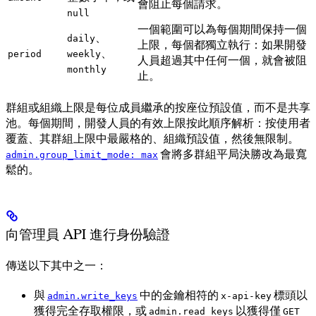
會阻止每個請求。
null
一個範圍可以為每個期間保持一個
、
daily
上限，每個都獨立執行：如果開發
、
period
weekly
人員超過其中任何一個，就會被阻
monthly
止。
群組或組織上限是每位成員繼承的按座位預設值，而不是共享
池。每個期間，開發人員的有效上限按此順序解析：按使用者
覆蓋、其群組上限中最嚴格的、組織預設值，然後無限制。
會將多群組平局決勝改為最寬
admin.group_limit_mode: max
鬆的。
向管理員 API 進行身份驗證
傳送以下其中之一：
與
中的金鑰相符的
標頭以
admin.write_keys
x-api-key
獲得完全存取權限，或
以獲得僅
admin.read_keys
GET