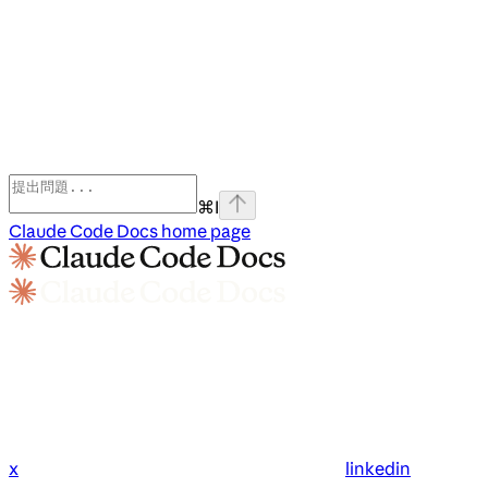
⌘
I
Claude Code Docs
home page
x
linkedin