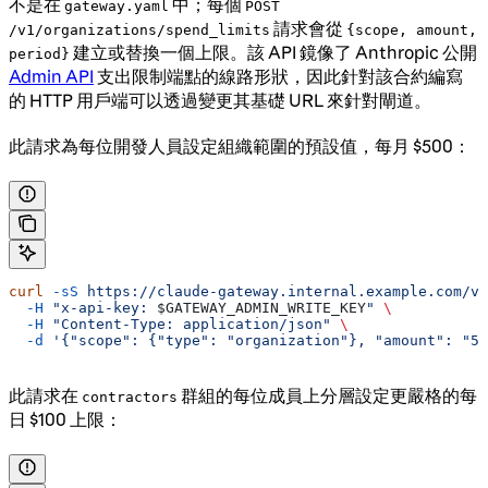
不是在
中；每個
gateway.yaml
POST
請求會從
/v1/organizations/spend_limits
{scope, amount,
建立或替換一個上限。該 API 鏡像了 Anthropic 公開
period}
Admin API
支出限制端點的線路形狀，因此針對該合約編寫
的 HTTP 用戶端可以透過變更其基礎 URL 來針對閘道。
此請求為每位開發人員設定組織範圍的預設值，每月 $500：
curl
 -sS
 https://claude-gateway.internal.example.com/v1
  -H
 "x-api-key: 
$GATEWAY_ADMIN_WRITE_KEY
"
 \
  -H
 "Content-Type: application/json"
 \
  -d
 '{"scope": {"type": "organization"}, "amount": "50
此請求在
群組的每位成員上分層設定更嚴格的每
contractors
日 $100 上限：