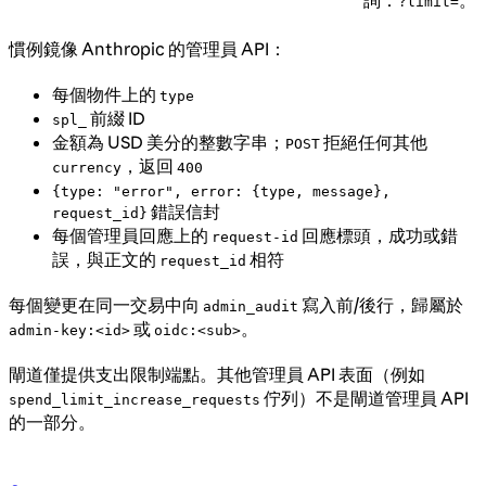
詢：
。
?limit=
慣例鏡像 Anthropic 的管理員 API：
每個物件上的
type
前綴 ID
spl_
金額為 USD 美分的整數字串；
拒絕任何其他
POST
，返回
currency
400
{type: "error", error: {type, message},
錯誤信封
request_id}
每個管理員回應上的
回應標頭，成功或錯
request-id
誤，與正文的
相符
request_id
每個變更在同一交易中向
寫入前/後行，歸屬於
admin_audit
或
。
admin-key:<id>
oidc:<sub>
閘道僅提供支出限制端點。其他管理員 API 表面（例如
佇列）不是閘道管理員 API
spend_limit_increase_requests
的一部分。