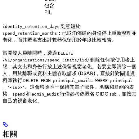
包含
PII。
刻意短於
identity_retention_days
：已取消佈建的身份停止重新整理並
spend_retention_months
老化，而其匿名支出計數器保留用於年度比較報告。
當開發人員離開時，透過
DELETE
刪除任何按使用者上
/v1/organizations/spend_limits/{id}
限；其支出和身份行按上述保留視窗老化。若要立即清除一個
人，用於離職或資料主體存取請求 (DSAR)，直接針對閘道資
料庫執行
DELETE FROM principal_emails WHERE principal
。這會移除唯一保持其電子郵件、名稱和群組的表
= '<sub>'
格。
和
行僅參考偽匿名 OIDC
，並按其
spend
admin_audit
sub
自己的視窗老化。
相關