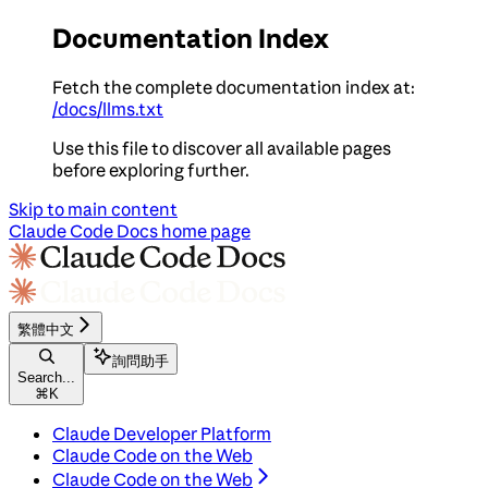
Documentation Index
Fetch the complete documentation index at:
/docs/llms.txt
Use this file to discover all available pages
before exploring further.
Skip to main content
Claude Code Docs
home page
繁體中文
詢問助手
Search...
⌘
K
Claude Developer Platform
Claude Code on the Web
Claude Code on the Web