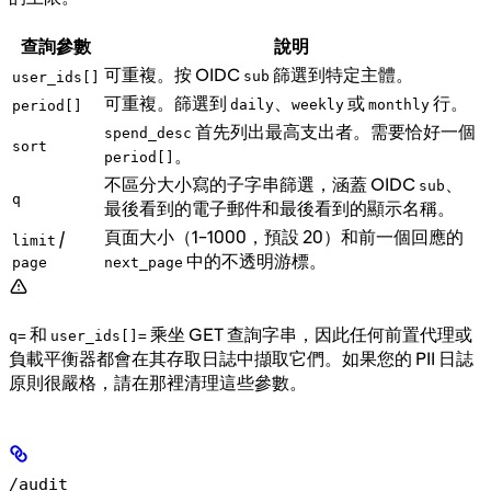
查詢參數
說明
可重複。按 OIDC
篩選到特定主體。
sub
user_ids[]
可重複。篩選到
、
或
行。
daily
weekly
monthly
period[]
首先列出最高支出者。需要恰好一個
spend_desc
sort
。
period[]
不區分大小寫的子字串篩選，涵蓋 OIDC
、
sub
q
最後看到的電子郵件和最後看到的顯示名稱。
頁面大小（1–1000，預設 20）和前一個回應的
/
limit
中的不透明游標。
page
next_page
和
乘坐 GET 查詢字串，因此任何前置代理或
q=
user_ids[]=
負載平衡器都會在其存取日誌中擷取它們。如果您的 PII 日誌
原則很嚴格，請在那裡清理這些參數。
/audit