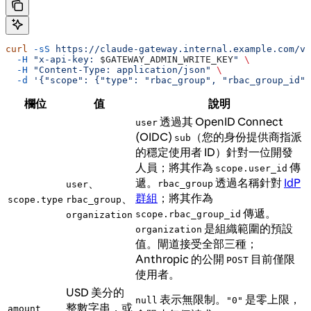
curl
 -sS
 https://claude-gateway.internal.example.com/v1
  -H
 "x-api-key: 
$GATEWAY_ADMIN_WRITE_KEY
"
 \
  -H
 "Content-Type: application/json"
 \
  -d
 '{"scope": {"type": "rbac_group", "rbac_group_id":
欄位
值
說明
透過其 OpenID Connect
user
(OIDC)
（您的身份提供商指派
sub
的穩定使用者 ID）針對一位開發
人員；將其作為
傳
scope.user_id
遞。
透過名稱針對
IdP
、
rbac_group
user
群組
；將其作為
、
scope.type
rbac_group
傳遞。
scope.rbac_group_id
organization
是組織範圍的預設
organization
值。閘道接受全部三種；
Anthropic 的公開
目前僅限
POST
使用者。
USD 美分的
表示無限制。
是零上限，
null
"0"
整數字串，或
amount