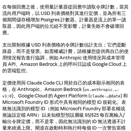
在每個回應之後，使用量計量器從回應中讀取令牌計數，當其
流向用戶端時，以 USD 列表價格對其進行定價，並為所有三
個期間儲存桶增加 Postgres 計數器。計量器是流上的單一讀
取器，因此用戶端的位元組不受影響，計量失敗不會破壞回
應。
支出限制根據 USD 列表價格的令牌計數估計支出；它們是斷
路器，而不是發票。如需權威計費，請根據您提供商自己的使
用情況報告進行協調，例如 Anthropic 使用情況與成本管理
員 API、Amazon Bedrock 上的呼叫日誌或 Google Cloud 上
的雲端監控。
定價使用與 Claude Code CLI 用於自己的成本顯示相同的表
格，在 Anthropic、Amazon Bedrock (
us.anthropic.…-
)、Google Cloud 的 Agent Platform (
) 和
v1:0
claude-…@date
Microsoft Foundry ID 形式中具有相同的模型 ID 規範化。表
格無法識別的模型 ID（例如 Microsoft Foundry 部署名稱或
推論設定檔 ARN）以未知模型預設層級 $5/$25 每百萬輸入/
輸出令牌定價，而不是零，因此無法識別的 ID 無法透過不計
量來繞過上限。閘道在啟動時和執行時每個 ID 一次警告當模