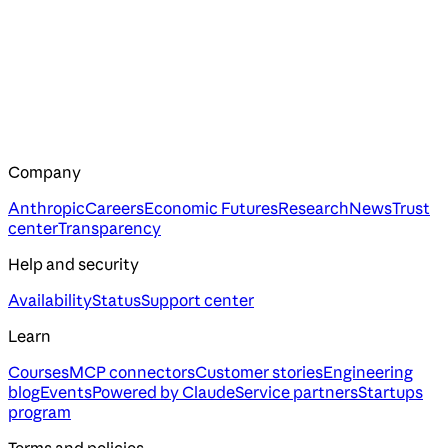
Company
Anthropic
Careers
Economic Futures
Research
News
Trust
center
Transparency
Help and security
Availability
Status
Support center
Learn
Courses
MCP connectors
Customer stories
Engineering
blog
Events
Powered by Claude
Service partners
Startups
program