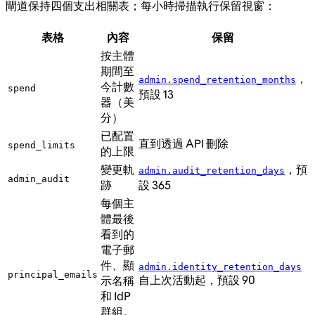
閘道保持四個支出相關表；每小時掃描執行保留視窗：
表格
內容
保留
按主體
期間至
，
admin.spend_retention_months
今計數
spend
預設 13
器（美
分）
已配置
直到透過 API 刪除
spend_limits
的上限
變更軌
，預
admin.audit_retention_days
admin_audit
跡
設 365
每個主
體最後
看到的
電子郵
件、顯
admin.identity_retention_days
principal_emails
自上次活動起，預設 90
示名稱
和 IdP
群組。