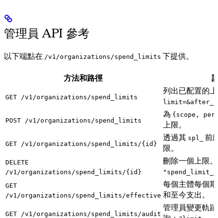
管理員 API 參考
以下端點在
下提供。
/v1/organizations/spend_limits
方法和路徑
列出已配置的上
GET /v1/organizations/spend_limits
limit=&after_i
為
{scope, per
POST /v1/organizations/spend_limits
上限。
透過其
前綴
spl_
GET /v1/organizations/spend_limits/{id}
限。
刪除一個上限
DELETE
/v1/organizations/spend_limits/{id}
"spend_limit_d
每個主體每個期
GET
和至今支出。
/v1/organizations/spend_limits/effective
管理員變更軌跡
GET /v1/organizations/spend_limits/audit