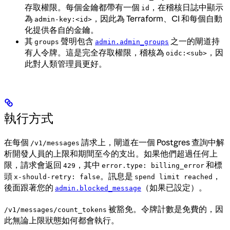
存取權限。每個金鑰都帶有一個
，在稽核日誌中顯示
id
為
，因此為 Terraform、CI 和每個自動
admin-key:<id>
化提供各自的金鑰。
其
聲明包含
之一的閘道持
groups
admin.admin_groups
有人令牌。這是完全存取權限，稽核為
，因
oidc:<sub>
此對人類管理員更好。
執行方式
在每個
請求上，閘道在一個 Postgres 查詢中解
/v1/messages
析開發人員的上限和期間至今的支出。如果他們超過任何上
限，請求會返回
，其中
和標
429
error.type: billing_error
頭
。訊息是
，
x-should-retry: false
spend limit reached
後面跟著您的
（如果已設定）。
admin.blocked_message
被豁免。令牌計數是免費的，因
/v1/messages/count_tokens
此無論上限狀態如何都會執行。