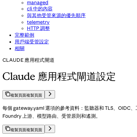
managed
cli 中的內容
與其他受管來源的優先順序
telemetry
HTTP 調整
完整範例
用戶端受管設定
相關
CLAUDE 應用程式閘道
Claude 應用程式閘道設定
複製頁面
複製頁面
每個 gateway.yaml 選項的參考資料：監聽器和 TLS、OIDC、工作階段、P
Foundry 上游、模型路由、受管原則和遙測。
複製頁面
複製頁面