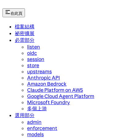
在此頁
檔案結構
祕密擴展
必需部分
listen
oidc
session
store
upstreams
Anthropic API
Amazon Bedrock
Claude Platform on AWS
Google Cloud Agent Platform
Microsoft Foundry
多個上游
選用部分
admin
enforcement
models