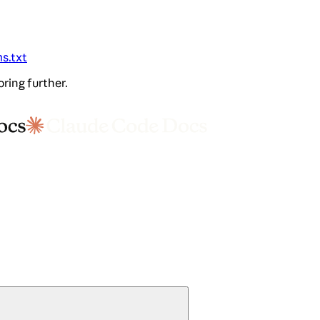
ms.txt
oring further.