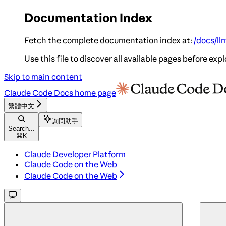
Documentation Index
Fetch the complete documentation index at:
/docs/ll
Use this file to discover all available pages before expl
Skip to main content
Claude Code Docs
home page
繁體中文
詢問助手
Search...
⌘
K
Claude Developer Platform
Claude Code on the Web
Claude Code on the Web