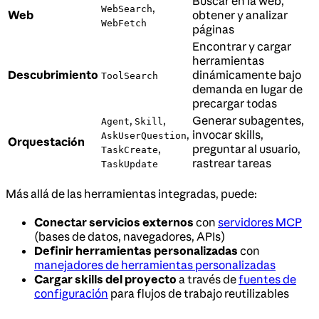
Buscar en la web,
,
WebSearch
Web
obtener y analizar
WebFetch
páginas
Encontrar y cargar
herramientas
Descubrimiento
dinámicamente bajo
ToolSearch
demanda en lugar de
precargar todas
,
,
Generar subagentes,
Agent
Skill
,
invocar skills,
AskUserQuestion
Orquestación
,
preguntar al usuario,
TaskCreate
rastrear tareas
TaskUpdate
Más allá de las herramientas integradas, puede:
Conectar servicios externos
con
servidores MCP
(bases de datos, navegadores, APIs)
Definir herramientas personalizadas
con
manejadores de herramientas personalizadas
Cargar skills del proyecto
a través de
fuentes de
configuración
para flujos de trabajo reutilizables