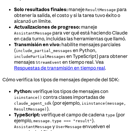
Solo resultados finales:
maneje
para
ResultMessage
obtener la salida, el costo y si la tarea tuvo éxito o
alcanzó un límite.
Actualizaciones de progreso:
maneje
para ver qué está haciendo Claude
AssistantMessage
en cada turno, incluidas las herramientas que llamó.
Transmisión en vivo:
habilite mensajes parciales
(
en Python,
include_partial_messages
en TypeScript) para obtener
includePartialMessages
mensajes
en tiempo real. Vea
StreamEvent
Respuestas de transmisión en tiempo real
.
Cómo verifica los tipos de mensajes depende del SDK:
Python:
verifique los tipos de mensajes con
contra clases importadas de
isinstance()
(por ejemplo,
claude_agent_sdk
isinstance(message,
).
ResultMessage)
TypeScript:
verifique el campo de cadena
(por
type
ejemplo,
).
message.type === "result"
y
envuelven el
AssistantMessage
UserMessage