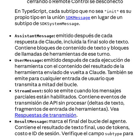
cerrando o Remote Control se desconectó
En TypeScript, cada subtipo que no sea
es su
"init"
propio tipo en la unión
en lugar de un
SDKMessage
subtipo de
.
SDKSystemMessage
:
emitido después de cada
AssistantMessage
respuesta de Claude, incluida la final solo de texto.
Contiene bloques de contenido de texto y bloques
de llamadas de herramientas de ese turno.
:
emitido después de cada ejecución de
UserMessage
herramienta con el contenido del resultado de la
herramienta enviado de vuelta a Claude. También se
emite para cualquier entrada de usuario que
transmita a mitad del bucle.
:
solo se emite cuando los mensajes
StreamEvent
parciales están habilitados. Contiene eventos de
transmisión de API sin procesar (deltas de texto,
fragmentos de entrada de herramientas). Vea
Respuestas de transmisión
.
:
marca el final del bucle del agente.
ResultMessage
Contiene el resultado de texto final, uso de tokens,
costo e ID de sesión. Verifique el campo
para
subtype