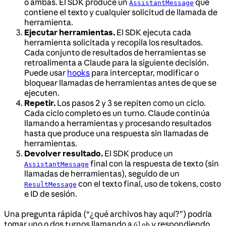
o ambas. El SDK produce un
que
AssistantMessage
contiene el texto y cualquier solicitud de llamada de
herramienta.
Ejecutar herramientas.
El SDK ejecuta cada
herramienta solicitada y recopila los resultados.
Cada conjunto de resultados de herramientas se
retroalimenta a Claude para la siguiente decisión.
Puede usar
hooks
para interceptar, modificar o
bloquear llamadas de herramientas antes de que se
ejecuten.
Repetir.
Los pasos 2 y 3 se repiten como un ciclo.
Cada ciclo completo es un turno. Claude continúa
llamando a herramientas y procesando resultados
hasta que produce una respuesta sin llamadas de
herramientas.
Devolver resultado.
El SDK produce un
final con la respuesta de texto (sin
AssistantMessage
llamadas de herramientas), seguido de un
con el texto final, uso de tokens, costo
ResultMessage
e ID de sesión.
Una pregunta rápida (“¿qué archivos hay aquí?”) podría
tomar uno o dos turnos llamando a
y respondiendo
Glob