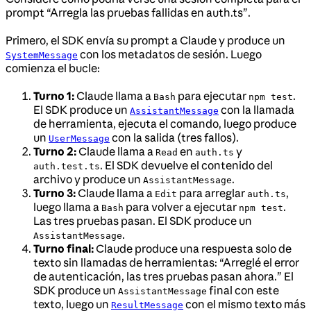
prompt “Arregla las pruebas fallidas en auth.ts”.
Primero, el SDK envía su prompt a Claude y produce un
con los metadatos de sesión. Luego
SystemMessage
comienza el bucle:
Turno 1:
Claude llama a
para ejecutar
.
Bash
npm test
El SDK produce un
con la llamada
AssistantMessage
de herramienta, ejecuta el comando, luego produce
un
con la salida (tres fallos).
UserMessage
Turno 2:
Claude llama a
en
y
Read
auth.ts
. El SDK devuelve el contenido del
auth.test.ts
archivo y produce un
.
AssistantMessage
Turno 3:
Claude llama a
para arreglar
,
Edit
auth.ts
luego llama a
para volver a ejecutar
.
Bash
npm test
Las tres pruebas pasan. El SDK produce un
.
AssistantMessage
Turno final:
Claude produce una respuesta solo de
texto sin llamadas de herramientas: “Arreglé el error
de autenticación, las tres pruebas pasan ahora.” El
SDK produce un
final con este
AssistantMessage
texto, luego un
con el mismo texto más
ResultMessage