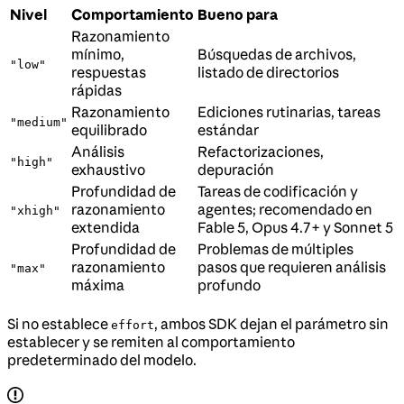
Nivel
Comportamiento
Bueno para
Razonamiento
mínimo,
Búsquedas de archivos,
"low"
respuestas
listado de directorios
rápidas
Razonamiento
Ediciones rutinarias, tareas
"medium"
equilibrado
estándar
Análisis
Refactorizaciones,
"high"
exhaustivo
depuración
Profundidad de
Tareas de codificación y
razonamiento
agentes; recomendado en
"xhigh"
extendida
Fable 5, Opus 4.7+ y Sonnet 5
Profundidad de
Problemas de múltiples
razonamiento
pasos que requieren análisis
"max"
máxima
profundo
Si no establece
, ambos SDK dejan el parámetro sin
effort
establecer y se remiten al comportamiento
predeterminado del modelo.