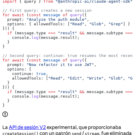
import
 { 
query
 } 
from
 "@anthropic-ai/claude-agent-sdk"
;
// First query: creates a new session
for
 await
 (
const
 message
 of
 query
({
  prompt:
 "Analyze the auth module"
,
  options:
 { 
allowedTools:
 [
"Read"
, 
"Glob"
, 
"Grep"
] }
})) {
  if
 (
message
.
type
 ===
 "result"
 &&
 message
.
subtype
 ===
 
    console
.
log
(
message
.
result
);
  }
}
// Second query: continue: true resumes the most recent
for
 await
 (
const
 message
 of
 query
({
  prompt:
 "Now refactor it to use JWT"
,
  options:
 {
    continue:
 true
,
    allowedTools:
 [
"Read"
, 
"Edit"
, 
"Write"
, 
"Glob"
, 
"Gr
  }
})) {
  if
 (
message
.
type
 ===
 "result"
 &&
 message
.
subtype
 ===
 
    console
.
log
(
message
.
result
);
  }
}
La
API de sesión V2
experimental, que proporcionaba
con un patrón
/
, fue eliminada
createSession()
send
stream