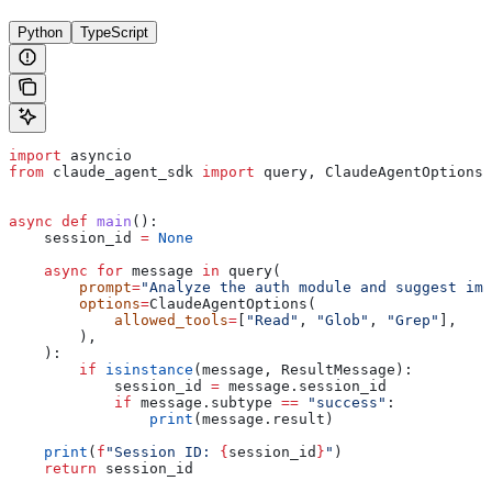
Python
TypeScript
import
 asyncio
from
 claude_agent_sdk 
import
 query, ClaudeAgentOptions,
async
 def
 main
():
    session_id 
=
 None
    async
 for
 message 
in
 query(
        prompt
=
"Analyze the auth module and suggest imp
        options
=
ClaudeAgentOptions(
            allowed_tools
=
[
"Read"
, 
"Glob"
, 
"Grep"
],
        ),
    ):
        if
 isinstance
(message, ResultMessage):
            session_id 
=
 message.session_id
            if
 message.subtype 
==
 "success"
:
                print
(message.result)
    print
(
f
"Session ID: 
{
session_id
}
"
)
    return
 session_id