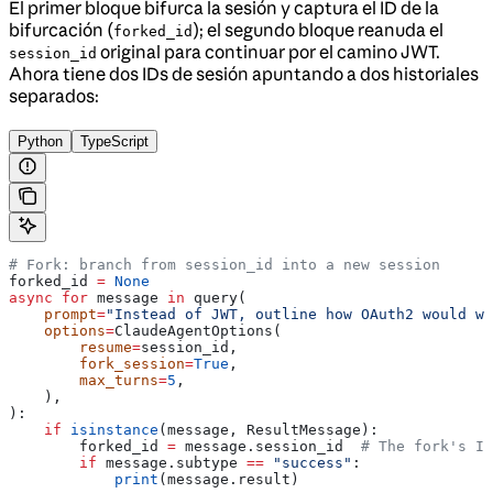
El primer bloque bifurca la sesión y captura el ID de la
bifurcación (
); el segundo bloque reanuda el
forked_id
original para continuar por el camino JWT.
session_id
Ahora tiene dos IDs de sesión apuntando a dos historiales
separados:
Python
TypeScript
# Fork: branch from session_id into a new session
forked_id 
=
 None
async
 for
 message 
in
 query(
    prompt
=
"Instead of JWT, outline how OAuth2 would wo
    options
=
ClaudeAgentOptions(
        resume
=
session_id,
        fork_session
=
True
,
        max_turns
=
5
,
    ),
):
    if
 isinstance
(message, ResultMessage):
        forked_id 
=
 message.session_id  
# The fork's ID
        if
 message.subtype 
==
 "success"
:
            print
(message.result)