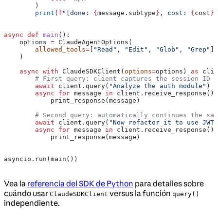
        )
        print
(
f
"[done: 
{
message.subtype
}
, cost: 
{
cost
}
]
async
 def
 main
():
    options 
=
 ClaudeAgentOptions(
        allowed_tools
=
[
"Read"
, 
"Edit"
, 
"Glob"
, 
"Grep"
],
    )
    async
 with
 ClaudeSDKClient(
options
=
options) 
as
 clie
        # First query: client captures the session ID i
        await
 client.query(
"Analyze the auth module"
)
        async
 for
 message 
in
 client.receive_response():
            print_response(message)
        # Second query: automatically continues the sam
        await
 client.query(
"Now refactor it to use JWT"
        async
 for
 message 
in
 client.receive_response():
            print_response(message)
asyncio.run(main())
Vea la
referencia del SDK de Python
para detalles sobre
cuándo usar
versus la función
ClaudeSDKClient
query()
independiente.