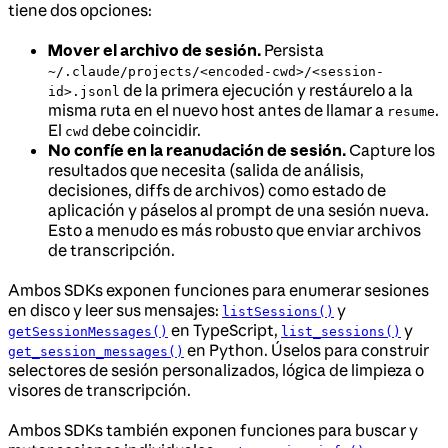
tiene dos opciones:
Mover el archivo de sesión.
Persista
~/.claude/projects/<encoded-cwd>/<session-
de la primera ejecución y restáurelo a la
id>.jsonl
misma ruta en el nuevo host antes de llamar a
.
resume
El
debe coincidir.
cwd
No confíe en la reanudación de sesión.
Capture los
resultados que necesita (salida de análisis,
decisiones, diffs de archivos) como estado de
aplicación y páselos al prompt de una sesión nueva.
Esto a menudo es más robusto que enviar archivos
de transcripción.
Ambos SDKs exponen funciones para enumerar sesiones
en disco y leer sus mensajes:
y
listSessions()
en TypeScript,
y
getSessionMessages()
list_sessions()
en Python. Úselos para construir
get_session_messages()
selectores de sesión personalizados, lógica de limpieza o
visores de transcripción.
Ambos SDKs también exponen funciones para buscar y