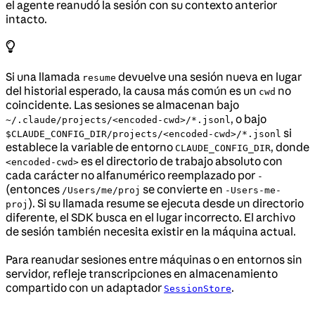
el agente reanudó la sesión con su contexto anterior
intacto.
Si una llamada
devuelve una sesión nueva en lugar
resume
del historial esperado, la causa más común es un
no
cwd
coincidente. Las sesiones se almacenan bajo
, o bajo
~/.claude/projects/<encoded-cwd>/*.jsonl
si
$CLAUDE_CONFIG_DIR/projects/<encoded-cwd>/*.jsonl
establece la variable de entorno
, donde
CLAUDE_CONFIG_DIR
es el directorio de trabajo absoluto con
<encoded-cwd>
cada carácter no alfanumérico reemplazado por
-
(entonces
se convierte en
/Users/me/proj
-Users-me-
). Si su llamada resume se ejecuta desde un directorio
proj
diferente, el SDK busca en el lugar incorrecto. El archivo
de sesión también necesita existir en la máquina actual.
Para reanudar sesiones entre máquinas o en entornos sin
servidor, refleje transcripciones en almacenamiento
compartido con un adaptador
.
SessionStore