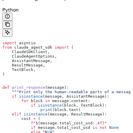
Python
import
 asyncio
from
 claude_agent_sdk 
import
 (
    ClaudeSDKClient,
    ClaudeAgentOptions,
    AssistantMessage,
    ResultMessage,
    TextBlock,
)
def
 print_response
(
message
):
    """Print only the human-readable parts of a message
    if
 isinstance
(message, AssistantMessage):
        for
 block 
in
 message.content:
            if
 isinstance
(block, TextBlock):
                print
(block.text)
    elif
 isinstance
(message, ResultMessage):
        cost 
=
 (
            f
"$
{
message.total_cost_usd
:.4f}
"
            if
 message.total_cost_usd 
is
 not
 None
            else
 "N/A"