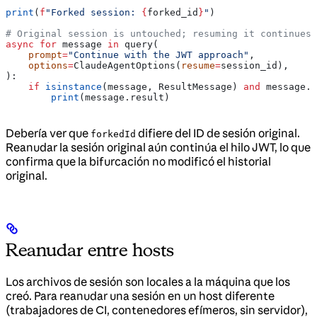
print
(
f
"Forked session: 
{
forked_id
}
"
)
# Original session is untouched; resuming it continues 
async
 for
 message 
in
 query(
    prompt
=
"Continue with the JWT approach"
,
    options
=
ClaudeAgentOptions(
resume
=
session_id),
):
    if
 isinstance
(message, ResultMessage) 
and
 message.s
        print
(message.result)
Debería ver que
difiere del ID de sesión original.
forkedId
Reanudar la sesión original aún continúa el hilo JWT, lo que
confirma que la bifurcación no modificó el historial
original.
Reanudar entre hosts
Los archivos de sesión son locales a la máquina que los
creó. Para reanudar una sesión en un host diferente
(trabajadores de CI, contenedores efímeros, sin servidor),