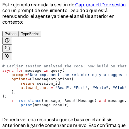
Este ejemplo reanuda la sesión de
Capturar el ID de sesión
con un prompt de seguimiento. Debido a que está
reanudando, el agente ya tiene el análisis anterior en
contexto:
Python
TypeScript
# Earlier session analyzed the code; now build on that 
async
 for
 message 
in
 query(
    prompt
=
"Now implement the refactoring you suggested
    options
=
ClaudeAgentOptions(
        resume
=
session_id,
        allowed_tools
=
[
"Read"
, 
"Edit"
, 
"Write"
, 
"Glob"
,
    ),
):
    if
 isinstance
(message, ResultMessage) 
and
 message.s
        print
(message.result)
Debería ver una respuesta que se basa en el análisis
anterior en lugar de comenzar de nuevo. Eso confirma que