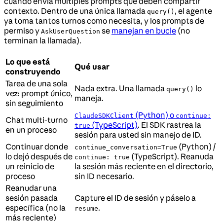
cuando envía múltiples prompts que deben compartir
contexto. Dentro de una única llamada
, el agente
query()
ya toma tantos turnos como necesita, y los prompts de
permiso y
se
manejan en bucle
(no
AskUserQuestion
terminan la llamada).
Lo que está
Qué usar
construyendo
Tarea de una sola
Nada extra. Una llamada
lo
query()
vez: prompt único,
maneja.
sin seguimiento
(Python) o
ClaudeSDKClient
continue:
Chat multi-turno
(TypeScript)
. El SDK rastrea la
true
en un proceso
sesión para usted sin manejo de ID.
Continuar donde
(Python) /
continue_conversation=True
lo dejó después de
(TypeScript). Reanuda
continue: true
un reinicio de
la sesión más reciente en el directorio,
proceso
sin ID necesario.
Reanudar una
sesión pasada
Capture el ID de sesión y páselo a
específica (no la
.
resume
más reciente)