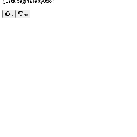
¿Esta página le ayudó?
Si
No