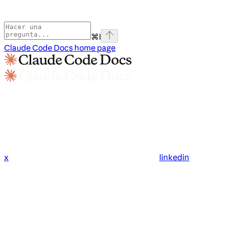
⌘
I
Claude Code Docs
home page
x
linkedin