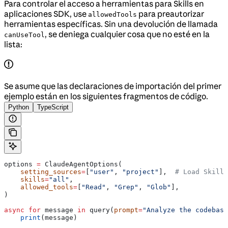
Para controlar el acceso a herramientas para Skills en
aplicaciones SDK, use
para preautorizar
allowedTools
herramientas específicas. Sin una devolución de llamada
, se deniega cualquier cosa que no esté en la
canUseTool
lista:
Se asume que las declaraciones de importación del primer
ejemplo están en los siguientes fragmentos de código.
Python
TypeScript
options 
=
 ClaudeAgentOptions(
    setting_sources
=
[
"user"
, 
"project"
],  
# Load Skills
    skills
=
"all"
,
    allowed_tools
=
[
"Read"
, 
"Grep"
, 
"Glob"
],
)
async
 for
 message 
in
 query(
prompt
=
"Analyze the codebase
    print
(message)