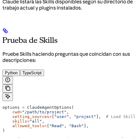
Claude listará las Skills disponibles según su directorio de
trabajo actual y plugins instalados.
Prueba de Skills
Pruebe Skills haciendo preguntas que coincidan con sus
descripciones:
Python
TypeScript
options 
=
 ClaudeAgentOptions(
    cwd
=
"/path/to/project"
,
    setting_sources
=
[
"user"
, 
"project"
],  
# Load Skills
    skills
=
"all"
,
    allowed_tools
=
[
"Read"
, 
"Bash"
],
)