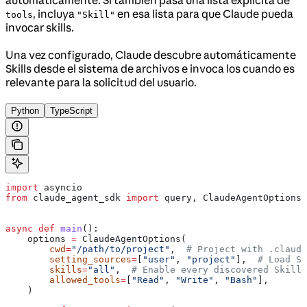
, incluya
en esa lista para que Claude pueda
tools
"Skill"
invocar skills.
Una vez configurado, Claude descubre automáticamente
Skills desde el sistema de archivos e invoca los cuando es
relevante para la solicitud del usuario.
Python
TypeScript
import
 asyncio
from
 claude_agent_sdk 
import
 query, ClaudeAgentOptions
async
 def
 main
():
    options 
=
 ClaudeAgentOptions(
        cwd
=
"/path/to/project"
,  
# Project with .claude
        setting_sources
=
[
"user"
, 
"project"
],  
# Load Sk
        skills
=
"all"
,  
# Enable every discovered Skill
        allowed_tools
=
[
"Read"
, 
"Write"
, 
"Bash"
],
    )