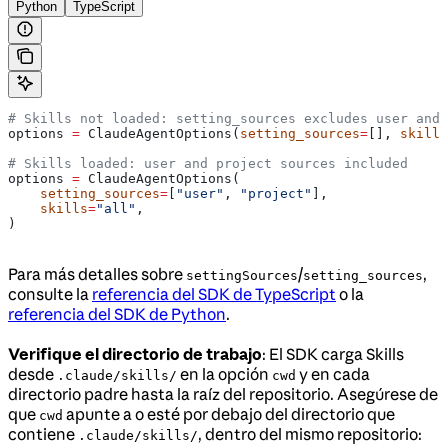
Python
TypeScript
# Skills not loaded: setting_sources excludes user and 
options 
=
 ClaudeAgentOptions(
setting_sources
=
[], 
skills
# Skills loaded: user and project sources included
options 
=
 ClaudeAgentOptions(
    setting_sources
=
[
"user"
, 
"project"
],
    skills
=
"all"
,
)
Para más detalles sobre
/
,
settingSources
setting_sources
consulte la
referencia del SDK de TypeScript
o la
referencia del SDK de Python
.
Verifique el directorio de trabajo
: El SDK carga Skills
desde
en la opción
y en cada
.claude/skills/
cwd
directorio padre hasta la raíz del repositorio. Asegúrese de
que
apunte a o esté por debajo del directorio que
cwd
contiene
, dentro del mismo repositorio:
.claude/skills/