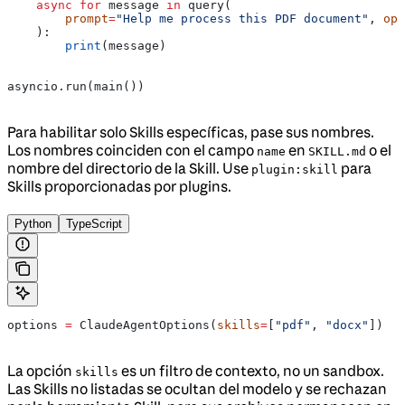
    async
 for
 message 
in
 query(
        prompt
=
"Help me process this PDF document"
, 
opt
    ):
        print
(message)
asyncio.run(main())
Para habilitar solo Skills específicas, pase sus nombres.
Los nombres coinciden con el campo
en
o el
name
SKILL.md
nombre del directorio de la Skill. Use
para
plugin:skill
Skills proporcionadas por plugins.
Python
TypeScript
options 
=
 ClaudeAgentOptions(
skills
=
[
"pdf"
, 
"docx"
])
La opción
es un filtro de contexto, no un sandbox.
skills
Las Skills no listadas se ocultan del modelo y se rechazan