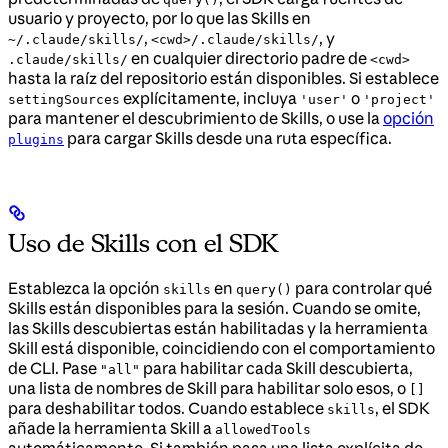
usuario y proyecto, por lo que las Skills en
,
, y
~/.claude/skills/
<cwd>/.claude/skills/
en cualquier directorio padre de
.claude/skills/
<cwd>
hasta la raíz del repositorio están disponibles. Si establece
explícitamente, incluya
o
settingSources
'user'
'project'
para mantener el descubrimiento de Skills, o use la
opción
para cargar Skills desde una ruta específica.
plugins
Uso de Skills con el SDK
Establezca la opción
en
para controlar qué
skills
query()
Skills están disponibles para la sesión. Cuando se omite,
las Skills descubiertas están habilitadas y la herramienta
Skill está disponible, coincidiendo con el comportamiento
de CLI. Pase
para habilitar cada Skill descubierta,
"all"
una lista de nombres de Skill para habilitar solo esos, o
[]
para deshabilitar todos. Cuando establece
, el SDK
skills
añade la herramienta Skill a
allowedTools
automáticamente. Si también pasa una lista explícita de