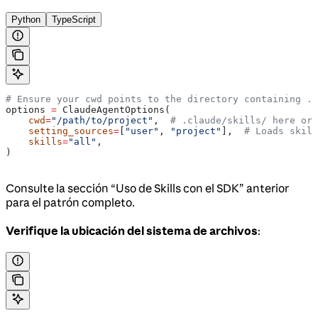
Python
TypeScript
# Ensure your cwd points to the directory containing .c
options 
=
 ClaudeAgentOptions(
    cwd
=
"/path/to/project"
,  
# .claude/skills/ here or 
    setting_sources
=
[
"user"
, 
"project"
],  
# Loads skill
    skills
=
"all"
,
)
Consulte la sección “Uso de Skills con el SDK” anterior
para el patrón completo.
Verifique la ubicación del sistema de archivos
: