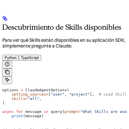
Descubrimiento de Skills disponibles
Para ver qué Skills están disponibles en su aplicación SDK,
simplemente pregunte a Claude:
Python
TypeScript
options 
=
 ClaudeAgentOptions(
    setting_sources
=
[
"user"
, 
"project"
],  
# Load Skills
    skills
=
"all"
,
)
async
 for
 message 
in
 query(
prompt
=
"What Skills are avai
    print
(message)