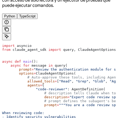
puede ejecutar comandos.
Python
TypeScript
import
 asyncio
from
 claude_agent_sdk 
import
 query, ClaudeAgentOptions,
async
 def
 main
():
    async
 for
 message 
in
 query(
        prompt
=
"Review the authentication module for se
        options
=
ClaudeAgentOptions(
            # Auto-approve these tools, including Agent
            allowed_tools
=
[
"Read"
, 
"Grep"
, 
"Glob"
, 
"Age
            agents
=
{
                "code-reviewer"
: AgentDefinition(
                    # description tells Claude when to 
                    description
=
"Expert code review spe
                    # prompt defines the subagent's beh
                    prompt
=
"""You are a code review spe
When reviewing code:
- Identify security vulnerabilities