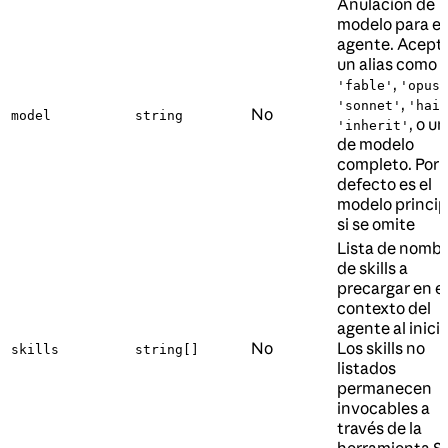
Anulación de
modelo para e
agente. Acept
un alias como
,
'fable'
'opus'
,
'sonnet'
'haik
No
model
string
, o un
'inherit'
de modelo
completo. Por
defecto es el
modelo princip
si se omite
Lista de nomb
de skills a
precargar en el
contexto del
agente al inicio
No
Los skills no
skills
string[]
listados
permanecen
invocables a
través de la