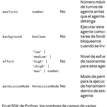
Número máxi
de turnos de
No
agente antes 
maxTurns
number
que el agente 
detenga
Ejecutar este
agente como u
No
tarea de fondo
background
boolean
bloqueante
cuando se inv
'low' |
Nivel de esfue
'medium' |
No
de razonamien
effort
'high' |
para este agen
'xhigh' |
'max' | number
Modo de permi
para la ejecuci
No
de herramient
permissionMode
PermissionMode
dentro de este
agente
En el SDK de Python, los nombres de campo de varias