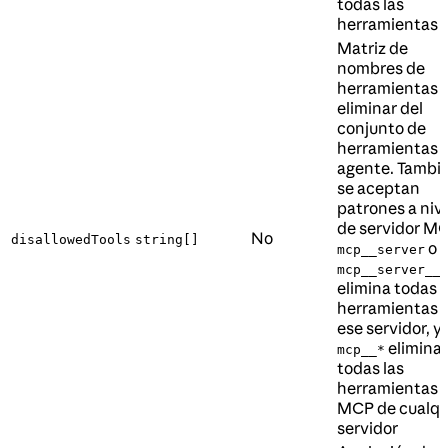
todas las
herramientas
Matriz de
nombres de
herramientas 
eliminar del
conjunto de
herramientas 
agente. Tambi
se aceptan
patrones a niv
de servidor M
No
disallowedTools
string[]
o
mcp__server
mcp__server__
elimina todas l
herramientas 
ese servidor, y
elimina
mcp__*
todas las
herramientas
MCP de cualqu
servidor