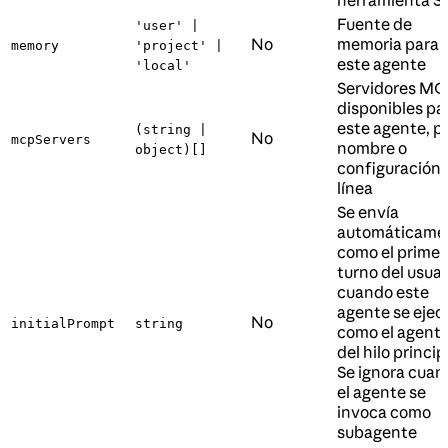
herramienta Sk
Fuente de
'user' |
No
memoria para
memory
'project' |
este agente
'local'
Servidores MC
disponibles pa
este agente, p
(string |
No
mcpServers
nombre o
object)[]
configuración 
línea
Se envía
automáticame
como el primer
turno del usuar
cuando este
agente se ejec
No
initialPrompt
string
como el agent
del hilo princip
Se ignora cua
el agente se
invoca como
subagente