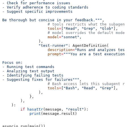
- Check for performance issues
- Verify adherence to coding standards
- Suggest specific improvements
Be thorough but concise in your feedback."""
,
                    # tools restricts what the subagent
                    tools
=
[
"Read"
, 
"Grep"
, 
"Glob"
],
                    # model overrides the default model
                    model
=
"sonnet"
,
                ),
                "test-runner"
: AgentDefinition(
                    description
=
"Runs and analyzes test
                    prompt
=
"""You are a test execution 
Focus on:
- Running test commands
- Analyzing test output
- Identifying failing tests
- Suggesting fixes for failures"""
,
                    # Bash access lets this subagent ru
                    tools
=
[
"Bash"
, 
"Read"
, 
"Grep"
],
                ),
            },
        ),
    ):
        if
 hasattr
(message, 
"result"
):
            print
(message.result)
asyncio.run(main())