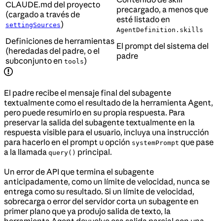
CLAUDE.md del proyecto
precargado, a menos que
(cargado a través de
esté listado en
)
settingSources
AgentDefinition.skills
Definiciones de herramientas
El prompt del sistema del
(heredadas del padre, o el
padre
subconjunto en
)
tools
El padre recibe el mensaje final del subagente
textualmente como el resultado de la herramienta Agent,
pero puede resumirlo en su propia respuesta. Para
preservar la salida del subagente textualmente en la
respuesta visible para el usuario, incluya una instrucción
para hacerlo en el prompt u opción
que pase
systemPrompt
a la llamada
principal.
query()
Un error de API que termina el subagente
anticipadamente, como un límite de velocidad, nunca se
entrega como su resultado. Si un límite de velocidad,
sobrecarga o error del servidor corta un subagente en
primer plano que ya produjo salida de texto, la
herramienta Agent devuelve esa salida parcial con una