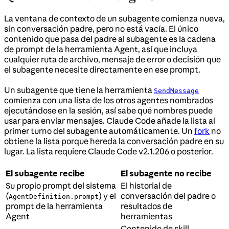
La ventana de contexto de un subagente comienza nueva,
sin conversación padre, pero no está vacía. El único
contenido que pasa del padre al subagente es la cadena
de prompt de la herramienta Agent, así que incluya
cualquier ruta de archivo, mensaje de error o decisión que
el subagente necesite directamente en ese prompt.
Un subagente que tiene la herramienta
SendMessage
comienza con una lista de los otros agentes nombrados
ejecutándose en la sesión, así sabe qué nombres puede
usar para enviar mensajes. Claude Code añade la lista al
primer turno del subagente automáticamente. Un
fork
no
obtiene la lista porque hereda la conversación padre en su
lugar. La lista requiere Claude Code v2.1.206 o posterior.
El subagente recibe
El subagente no recibe
Su propio prompt del sistema
El historial de
(
) y el
conversación del padre o
AgentDefinition.prompt
prompt de la herramienta
resultados de
Agent
herramientas
Contenido de skill