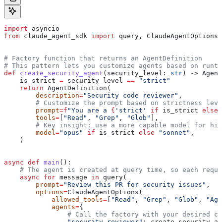
import
 asyncio
from
 claude_agent_sdk 
import
 query, ClaudeAgentOptions,
# Factory function that returns an AgentDefinition
# This pattern lets you customize agents based on runti
def
 create_security_agent
(
security_level
: 
str
) -> Agent
    is_strict 
=
 security_level 
==
 "strict"
    return
 AgentDefinition(
        description
=
"Security code reviewer"
,
        # Customize the prompt based on strictness leve
        prompt
=
f
"You are a 
{
'strict'
 if
 is_strict 
else
 
        tools
=
[
"Read"
, 
"Grep"
, 
"Glob"
],
        # Key insight: use a more capable model for hig
        model
=
"opus"
 if
 is_strict 
else
 "sonnet"
,
    )
async
 def
 main
():
    # The agent is created at query time, so each reque
    async
 for
 message 
in
 query(
        prompt
=
"Review this PR for security issues"
,
        options
=
ClaudeAgentOptions(
            allowed_tools
=
[
"Read"
, 
"Grep"
, 
"Glob"
, 
"Age
            agents
=
{
                # Call the factory with your desired co
                "security-reviewer"
: create_security_ag