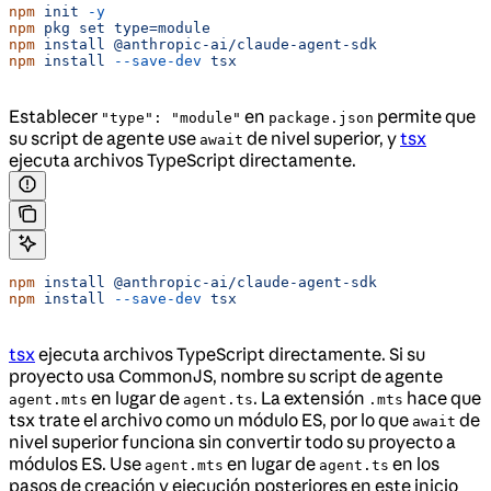
npm
 init
 -y
npm
 pkg
 set
 type=module
npm
 install
 @anthropic-ai/claude-agent-sdk
npm
 install
 --save-dev
 tsx
Establecer
en
permite que
"type": "module"
package.json
su script de agente use
de nivel superior, y
tsx
await
ejecuta archivos TypeScript directamente.
npm
 install
 @anthropic-ai/claude-agent-sdk
npm
 install
 --save-dev
 tsx
tsx
ejecuta archivos TypeScript directamente. Si su
proyecto usa CommonJS, nombre su script de agente
en lugar de
. La extensión
hace que
agent.mts
agent.ts
.mts
tsx trate el archivo como un módulo ES, por lo que
de
await
nivel superior funciona sin convertir todo su proyecto a
módulos ES. Use
en lugar de
en los
agent.mts
agent.ts
pasos de creación y ejecución posteriores en este inicio