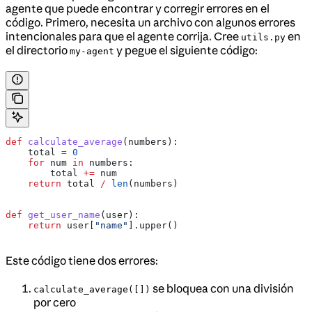
agente que puede encontrar y corregir errores en el
código. Primero, necesita un archivo con algunos errores
intencionales para que el agente corrija. Cree
en
utils.py
el directorio
y pegue el siguiente código:
my-agent
def
 calculate_average
(
numbers
):
    total 
=
 0
    for
 num 
in
 numbers:
        total 
+=
 num
    return
 total 
/
 len
(numbers)
def
 get_user_name
(
user
):
    return
 user[
"name"
].upper()
Este código tiene dos errores:
se bloquea con una división
calculate_average([])
por cero