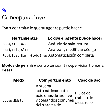
Conceptos clave
Tools
controlan lo que su agente puede hacer:
Herramientas
Lo que el agente puede hacer
,
,
Análisis de solo lectura
Read
Glob
Grep
,
,
Analizar y modificar código
Read
Edit
Glob
,
,
,
,
Automatización completa
Read
Edit
Bash
Glob
Grep
Modos de permiso
controlan cuánta supervisión humana
desea:
Modo
Comportamiento
Caso de uso
Aprueba
automáticamente
Flujos de
ediciones de archivo
trabajo de
y comandos comunes
acceptEdits
desarrollo
del sistema de