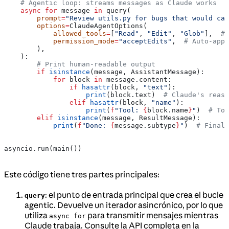
    # Agentic loop: streams messages as Claude works
    async
 for
 message 
in
 query(
        prompt
=
"Review utils.py for bugs that would ca
        options
=
ClaudeAgentOptions(
            allowed_tools
=
[
"Read"
, 
"Edit"
, 
"Glob"
],  
# 
            permission_mode
=
"acceptEdits"
,  
# Auto-appr
        ),
    ):
        # Print human-readable output
        if
 isinstance
(message, AssistantMessage):
            for
 block 
in
 message.content:
                if
 hasattr
(block, 
"text"
):
                    print
(block.text)  
# Claude's reaso
                elif
 hasattr
(block, 
"name"
):
                    print
(
f
"Tool: 
{
block.name
}
"
)  
# Too
        elif
 isinstance
(message, ResultMessage):
            print
(
f
"Done: 
{
message.subtype
}
"
)  
# Final 
asyncio.run(main())
Este código tiene tres partes principales:
: el punto de entrada principal que crea el bucle
query
agentic. Devuelve un iterador asincrónico, por lo que
utiliza
para transmitir mensajes mientras
async for
Claude trabaja. Consulte la API completa en la