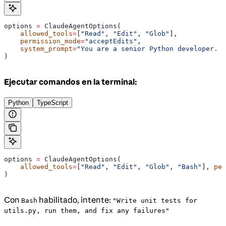
options 
=
 ClaudeAgentOptions(
    allowed_tools
=
[
"Read"
, 
"Edit"
, 
"Glob"
],
    permission_mode
=
"acceptEdits"
,
    system_prompt
=
"You are a senior Python developer. A
)
Ejecutar comandos en la terminal:
Python
TypeScript
options 
=
 ClaudeAgentOptions(
    allowed_tools
=
[
"Read"
, 
"Edit"
, 
"Glob"
, 
"Bash"
], 
per
)
Con
habilitado, intente:
Bash
"Write unit tests for
utils.py, run them, and fix any failures"