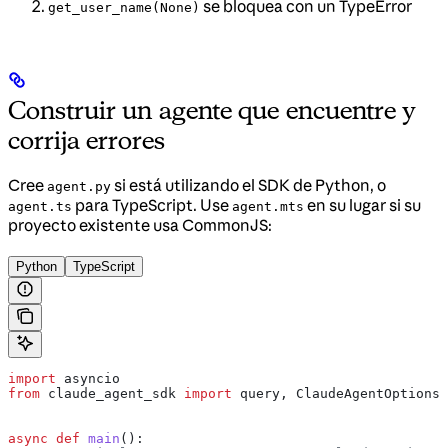
se bloquea con un TypeError
get_user_name(None)
Construir un agente que encuentre y
corrija errores
Cree
si está utilizando el SDK de Python, o
agent.py
para TypeScript. Use
en su lugar si su
agent.ts
agent.mts
proyecto existente usa CommonJS:
Python
TypeScript
import
 asyncio
from
 claude_agent_sdk 
import
 query, ClaudeAgentOptions,
async
 def
 main
():