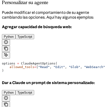
Personalizar su agente
Puede modificar el comportamiento de su agente
cambiando las opciones. Aquí hay algunos ejemplos:
Agregar capacidad de búsqueda web:
Python
TypeScript
options 
=
 ClaudeAgentOptions(
    allowed_tools
=
[
"Read"
, 
"Edit"
, 
"Glob"
, 
"WebSearch"
]
)
Dar a Claude un prompt de sistema personalizado:
Python
TypeScript