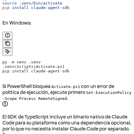
source
 .venv/bin/activate
pip
 install
 claude-agent-sdk
En Windows:
py 
-
m venv .venv
.venv\Scripts\Activate.ps1
pip install claude
-
agent
-
sdk
Si PowerShell bloquea
con un error de
Activate.ps1
política de ejecución, ejecute primero
Set-ExecutionPolicy
.
-Scope Process RemoteSigned
El SDK de TypeScript incluye un binario nativo de Claude
Code para su plataforma como una dependencia opcional,
por lo que no necesita instalar Claude Code por separado.