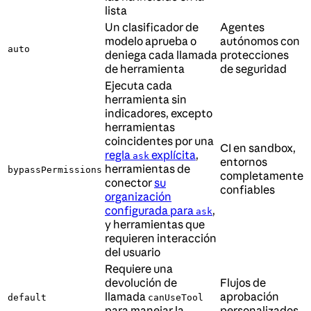
lista
Un clasificador de
Agentes
modelo aprueba o
autónomos con
auto
deniega cada llamada
protecciones
de herramienta
de seguridad
Ejecuta cada
herramienta sin
indicadores, excepto
herramientas
coincidentes por una
CI en sandbox,
regla
explícita
,
ask
entornos
herramientas de
bypassPermissions
completamente
conector
su
confiables
organización
configurada para
,
ask
y herramientas que
requieren interacción
del usuario
Requiere una
devolución de
Flujos de
llamada
aprobación
default
canUseTool
para manejar la
personalizados