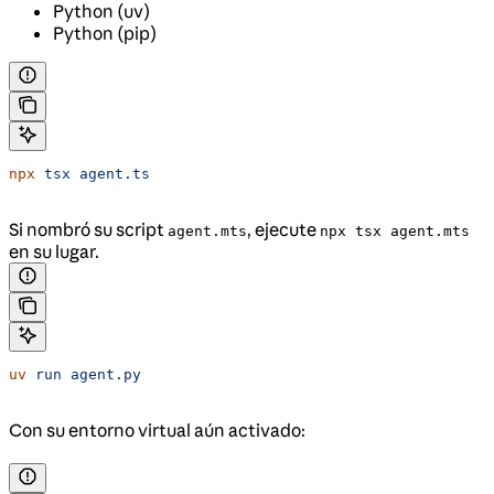
Python (uv)
Python (pip)
npx
 tsx
 agent.ts
Si nombró su script
, ejecute
agent.mts
npx tsx agent.mts
en su lugar.
uv
 run
 agent.py
Con su entorno virtual aún activado: