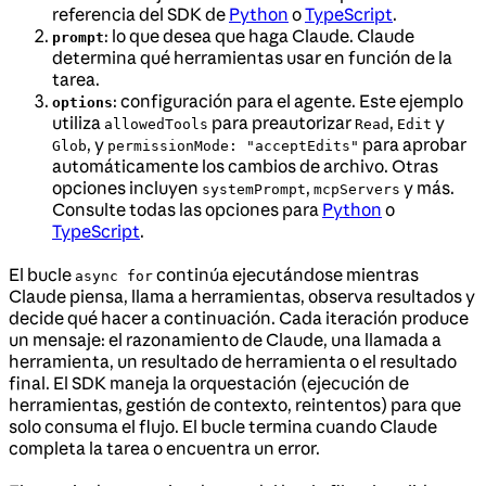
referencia del SDK de
Python
o
TypeScript
.
: lo que desea que haga Claude. Claude
prompt
determina qué herramientas usar en función de la
tarea.
: configuración para el agente. Este ejemplo
options
utiliza
para preautorizar
,
y
allowedTools
Read
Edit
, y
para aprobar
Glob
permissionMode: "acceptEdits"
automáticamente los cambios de archivo. Otras
opciones incluyen
,
y más.
systemPrompt
mcpServers
Consulte todas las opciones para
Python
o
TypeScript
.
El bucle
continúa ejecutándose mientras
async for
Claude piensa, llama a herramientas, observa resultados y
decide qué hacer a continuación. Cada iteración produce
un mensaje: el razonamiento de Claude, una llamada a
herramienta, un resultado de herramienta o el resultado
final. El SDK maneja la orquestación (ejecución de
herramientas, gestión de contexto, reintentos) para que
solo consuma el flujo. El bucle termina cuando Claude
completa la tarea o encuentra un error.