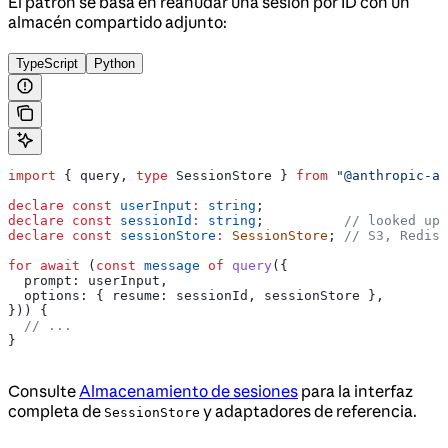
El patrón se basa en reanudar una sesión por ID con un
almacén compartido adjunto:
TypeScript
Python
import
 { 
query
, 
type
 SessionStore
 } 
from
 "@anthropic-ai
declare
 const
 userInput
:
 string
;
declare
 const
 sessionId
:
 string
;          
// looked up 
declare
 const
 sessionStore
:
 SessionStore
; 
// S3, Redis,
for
 await
 (
const
 message
 of
 query
({
  prompt:
 userInput
,
  options:
 { 
resume:
 sessionId
, 
sessionStore
 },
})) {
  // ...
}
Consulte
Almacenamiento de sesiones
para la interfaz
completa de
y adaptadores de referencia.
SessionStore