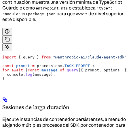
continuación muestra una versión mínima de TypeScript.
Guárdelo como
o establezca
entrypoint.mts
"type":
en
para que
de nivel superior
"module"
package.json
await
esté disponible.
import
 { 
query
 } 
from
 "@anthropic-ai/claude-agent-sdk"
;
const
 prompt
 =
 process
.
env
.
TASK_PROMPT
!
;
for
 await
 (
const
 message
 of
 query
({ 
prompt
, 
options:
 { 
  console
.
log
(
message
);
}
Sesiones de larga duración
Ejecute instancias de contenedor persistentes, a menudo
alojando múltiples procesos del SDK por contenedor, para