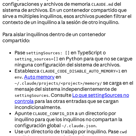
configuraciones y archivos de memoria
del
CLAUDE.md
sistema de archivos. En un contenedor compartido que
sirve a múltiples inquilinos, esos archivos pueden filtrar el
contexto de un inquilino a la sesión de otro inquilino.
Para aislar inquilinos dentro de un contenedor
compartido:
Pase
en TypeScript o
settingSources: []
en Python para que no se cargue
setting_sources=[]
ninguna configuración del sistema de archivos.
Establezca
en
CLAUDE_CODE_DISABLE_AUTO_MEMORY=1
.
Auto memory
en
env
se carga en el
~/.claude/projects/<project>/memory/
mensaje del sistema independientemente de
. Consulte
Lo que settingSources no
settingSources
controla
para las otras entradas que se cargan
incondicionalmente.
Apunte
a un directorio por
CLAUDE_CONFIG_DIR
inquilino para que los inquilinos no compartan la
configuración global
.
~/.claude.json
Use un directorio de trabajo por inquilino. Pase
cwd