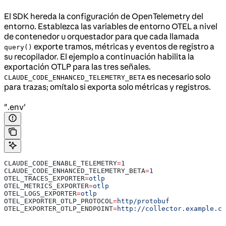
El SDK hereda la configuración de OpenTelemetry del
entorno. Establezca las variables de entorno OTEL a nivel
de contenedor u orquestador para que cada llamada
exporte tramos, métricas y eventos de registro a
query()
su recopilador. El ejemplo a continuación habilita la
exportación OTLP para las tres señales.
es necesario solo
CLAUDE_CODE_ENHANCED_TELEMETRY_BETA
para trazas; omítalo si exporta solo métricas y registros.
".env'
CLAUDE_CODE_ENABLE_TELEMETRY
=
1
CLAUDE_CODE_ENHANCED_TELEMETRY_BETA
=
1
OTEL_TRACES_EXPORTER
=
otlp
OTEL_METRICS_EXPORTER
=
otlp
OTEL_LOGS_EXPORTER
=
otlp
OTEL_EXPORTER_OTLP_PROTOCOL
=
http/protobuf
OTEL_EXPORTER_OTLP_ENDPOINT
=
http://collector.example.co