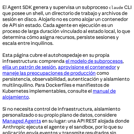
El Agent SDK genera y supervisa un subproceso
CLI
claude
que posee un shell, un directorio de trabajo y archivos de
sesión en disco. Alojarlo no es como alojar un contenedor
de API sin estado. Cada agente en ejecución es un
proceso de larga duración vinculado al estado local, lo que
determina cómo asigna recursos, persiste sesiones y
escala entre inquilinos.
Esta página cubre el autohospedaje en su propia
infraestructura: comprenda
el modelo de subprocesos
,
elija un patrón de sesión
,
aprovisione el contenedor
y
maneje las preocupaciones de producción
como
persistencia, observabilidad, autenticación y aislamiento
multiinquilino. Para Dockerfiles e manifiestos de
Kubernetes implementables, consulte el
manual de
alojamiento
.
Si no necesita control de infraestructura, aislamiento
personalizado o su propio plano de datos, considere
Managed Agents
en su lugar: una API REST alojada donde
Anthropic ejecuta el agente y el sandbox, por lo que su
aplicación envía eventos y transmite resultados sin