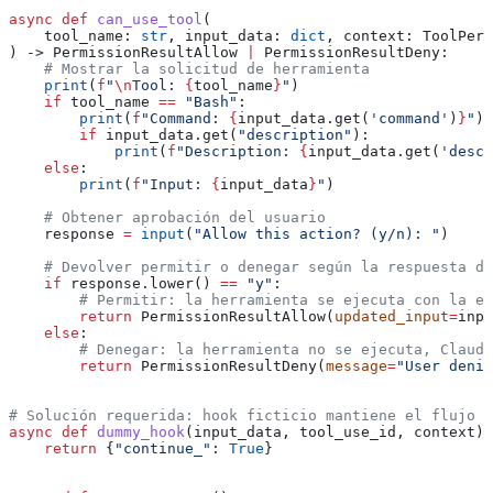
async
 def
 can_use_tool
(
    tool_name
: 
str
, 
input_data
: 
dict
, 
context
: ToolPerm
) -> PermissionResultAllow 
|
 PermissionResultDeny:
    # Mostrar la solicitud de herramienta
    print
(
f
"
\n
Tool: 
{
tool_name
}
"
)
    if
 tool_name 
==
 "Bash"
:
        print
(
f
"Command: 
{
input_data.get(
'command'
)
}
"
)
        if
 input_data.get(
"description"
):
            print
(
f
"Description: 
{
input_data.get(
'descr
    else
:
        print
(
f
"Input: 
{
input_data
}
"
)
    # Obtener aprobación del usuario
    response 
=
 input
(
"Allow this action? (y/n): "
)
    # Devolver permitir o denegar según la respuesta de
    if
 response.lower() 
==
 "y"
:
        # Permitir: la herramienta se ejecuta con la en
        return
 PermissionResultAllow(
updated_input
=
inpu
    else
:
        # Denegar: la herramienta no se ejecuta, Claude
        return
 PermissionResultDeny(
message
=
"User denie
# Solución requerida: hook ficticio mantiene el flujo a
async
 def
 dummy_hook
(
input_data
, 
tool_use_id
, 
context
):
    return
 {
"continue_"
: 
True
}