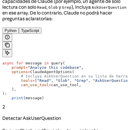
capacidades de Claude (por ejemplo, un agente de solo
lectura con solo
,
y
), incluya
Read
Glob
Grep
AskUserQuestion
en ese array. De lo contrario, Claude no podrá hacer
preguntas aclaratorias:
Python
TypeScript
async
 for
 message 
in
 query(
    prompt
=
"Analyze this codebase"
,
    options
=
ClaudeAgentOptions(
        # Incluya AskUserQuestion en su lista de herram
        tools
=
[
"Read"
, 
"Glob"
, 
"Grep"
, 
"AskUserQuestion
        can_use_tool
=
can_use_tool,
    ),
):
    print
(message)
2
Detectar AskUserQuestion