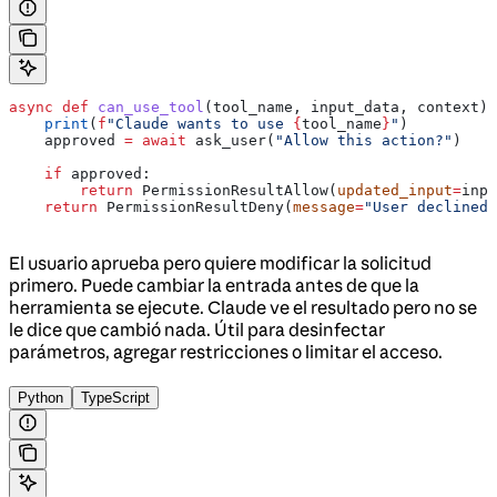
async
 def
 can_use_tool
(
tool_name
, 
input_data
, 
context
):
    print
(
f
"Claude wants to use 
{
tool_name
}
"
)
    approved 
=
 await
 ask_user(
"Allow this action?"
)
    if
 approved:
        return
 PermissionResultAllow(
updated_input
=
inpu
    return
 PermissionResultDeny(
message
=
"User declined"
El usuario aprueba pero quiere modificar la solicitud
primero. Puede cambiar la entrada antes de que la
herramienta se ejecute. Claude ve el resultado pero no se
le dice que cambió nada. Útil para desinfectar
parámetros, agregar restricciones o limitar el acceso.
Python
TypeScript