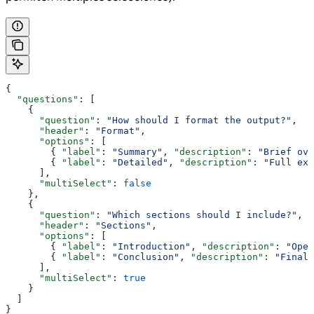
{
  "questions"
: [
    {
      "question"
: 
"How should I format the output?"
,
      "header"
: 
"Format"
,
      "options"
: [
        { 
"label"
: 
"Summary"
, 
"description"
: 
"Brief ove
        { 
"label"
: 
"Detailed"
, 
"description"
: 
"Full exp
      ],
      "multiSelect"
: 
false
    },
    {
      "question"
: 
"Which sections should I include?"
,
      "header"
: 
"Sections"
,
      "options"
: [
        { 
"label"
: 
"Introduction"
, 
"description"
: 
"Open
        { 
"label"
: 
"Conclusion"
, 
"description"
: 
"Final 
      ],
      "multiSelect"
: 
true
    }
  ]
}