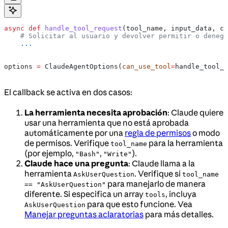
async
 def
 handle_tool_request
(
tool_name
, 
input_data
, 
co
    # Solicitar al usuario y devolver permitir o denega
    ...
options 
=
 ClaudeAgentOptions(
can_use_tool
=
handle_tool_r
El callback se activa en dos casos:
La herramienta necesita aprobación
: Claude quiere
usar una herramienta que no está aprobada
automáticamente por una
regla de permisos
o modo
de permisos. Verifique
para la herramienta
tool_name
(por ejemplo,
,
).
"Bash"
"Write"
Claude hace una pregunta
: Claude llama a la
herramienta
. Verifique si
AskUserQuestion
tool_name
para manejarlo de manera
== "AskUserQuestion"
diferente. Si especifica un array
, incluya
tools
para que esto funcione. Vea
AskUserQuestion
Manejar preguntas aclaratorias
para más detalles.