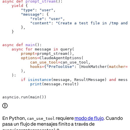
async
 def
 prompt_stream
():
    yield
 {
        "type"
: 
"user"
,
        "message"
: {
            "role"
: 
"user"
,
            "content"
: 
"Create a test file in /tmp and 
        },
    }
async
 def
 main
():
    async
 for
 message 
in
 query(
        prompt
=
prompt_stream(),
        options
=
ClaudeAgentOptions(
            can_use_tool
=
can_use_tool,
            hooks
=
{
"PreToolUse"
: [HookMatcher(
matcher
=
N
        ),
    ):
        if
 isinstance
(message, ResultMessage) 
and
 messa
            print
(message.result)
asyncio.run(main())
En Python,
requiere
modo de flujo
. Cuando
can_use_tool
pasa un flujo de mensajes finito a través de
o