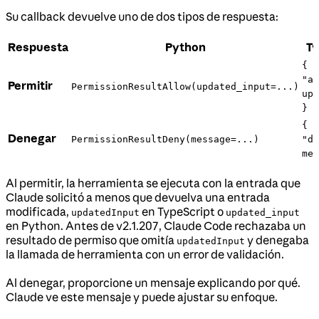
Su callback devuelve uno de dos tipos de respuesta:
Respuesta
Python
Ty
{ b
"al
Permitir
PermissionResultAllow(updated_input=...)
upd
}
{ b
Denegar
PermissionResultDeny(message=...)
"de
mes
Al permitir, la herramienta se ejecuta con la entrada que
Claude solicitó a menos que devuelva una entrada
modificada,
en TypeScript o
updatedInput
updated_input
en Python. Antes de v2.1.207, Claude Code rechazaba un
resultado de permiso que omitía
y denegaba
updatedInput
la llamada de herramienta con un error de validación.
Al denegar, proporcione un mensaje explicando por qué.
Claude ve este mensaje y puede ajustar su enfoque.