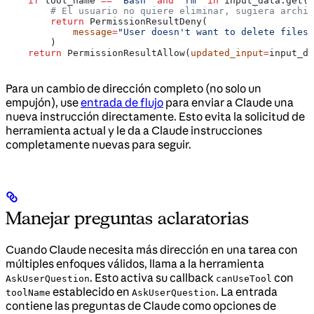
    if
 tool_name 
==
 "Bash"
 and
 "rm"
 in
 input_data.get(
"
        # El usuario no quiere eliminar, sugiera archiv
        return
 PermissionResultDeny(
            message
=
"User doesn't want to delete files.
        )
    return
 PermissionResultAllow(
updated_input
=
input_da
Para un cambio de dirección completo (no solo un
empujón), use
entrada de flujo
para enviar a Claude una
nueva instrucción directamente. Esto evita la solicitud de
herramienta actual y le da a Claude instrucciones
completamente nuevas para seguir.
Manejar preguntas aclaratorias
Cuando Claude necesita más dirección en una tarea con
múltiples enfoques válidos, llama a la herramienta
. Esto activa su callback
con
AskUserQuestion
canUseTool
establecido en
. La entrada
toolName
AskUserQuestion
contiene las preguntas de Claude como opciones de