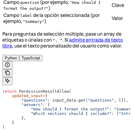
Campo
(por ejemplo,
question
"How should I
Clave
)
format the output?"
Campo
de la opción seleccionada (por
label
Valor
ejemplo,
)
"Summary"
Para preguntas de selección múltiple, pase un array de
etiquetas o únalas con
. Si
admite entrada de texto
", "
libre
, use el texto personalizado del usuario como valor.
Python
TypeScript
return
 PermissionResultAllow(
    updated_input
=
{
        "questions"
: input_data.get(
"questions"
, []),
        "answers"
: {
            "How should I format the output?"
: 
"Summary
            "Which sections should I include?"
: [
"Intro
        },
    }
)