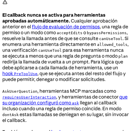
El callback nunca se activa para herramientas
aprobadas automáticamente.
Cualquier aprobación
anterior en el
flujo de evaluación de permisos
, una regla de
permiso o un modo como
o
,
acceptEdits
bypassPermissions
resuelve la llamada antes de que se consulte
. Si
canUseTool
enumera una herramienta directamente en
,
allowed_tools
una verificación
para esa herramienta nunca
canUseTool
se ejecuta a menos que una regla de pregunta o modo
plan
redirija la llamada de vuelta a un prompt. Para lógica que
debe aplicarse a cada llamada de herramienta, use un
hook
, que se ejecuta antes del resto del flujo y
PreToolUse
puede permitir, denegar o modificar solicitudes.
, herramientas MCP marcadas como
AskUserQuestion
, y herramientas de conector
que
requiresUserInteraction
su organización configuró como
llegan al callback
ask
incluso cuando una regla de permiso coincide. En modo
estas llamadas se deniegan en su lugar, sin invocar
dontAsk
el callback.