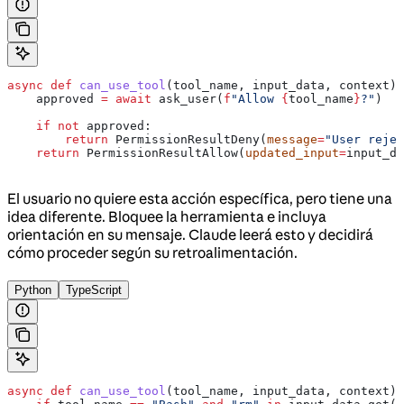
async
 def
 can_use_tool
(
tool_name
, 
input_data
, 
context
):
    approved 
=
 await
 ask_user(
f
"Allow 
{
tool_name
}
?"
)
    if
 not
 approved:
        return
 PermissionResultDeny(
message
=
"User rejec
    return
 PermissionResultAllow(
updated_input
=
input_da
El usuario no quiere esta acción específica, pero tiene una
idea diferente. Bloquee la herramienta e incluya
orientación en su mensaje. Claude leerá esto y decidirá
cómo proceder según su retroalimentación.
Python
TypeScript
async
 def
 can_use_tool
(
tool_name
, 
input_data
, 
context
):