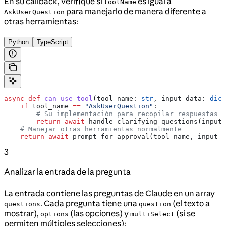
En su callback, verifique si
es igual a
toolName
para manejarlo de manera diferente a
AskUserQuestion
otras herramientas:
Python
TypeScript
async
 def
 can_use_tool
(
tool_name
: 
str
, 
input_data
: 
dict
    if
 tool_name 
==
 "AskUserQuestion"
:
        # Su implementación para recopilar respuestas d
        return
 await
 handle_clarifying_questions(input_
    # Manejar otras herramientas normalmente
    return
 await
 prompt_for_approval(tool_name, input_d
3
Analizar la entrada de la pregunta
La entrada contiene las preguntas de Claude en un array
. Cada pregunta tiene una
(el texto a
questions
question
mostrar),
(las opciones) y
(si se
options
multiSelect
permiten múltiples selecciones):