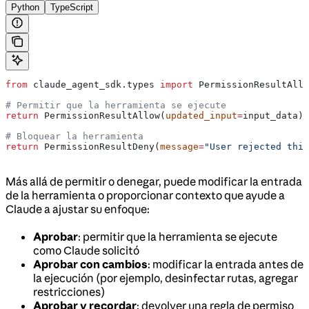
Python
TypeScript
from
 claude_agent_sdk.types 
import
 PermissionResultAllo
# Permitir que la herramienta se ejecute
return
 PermissionResultAllow(
updated_input
=
input_data)
# Bloquear la herramienta
return
 PermissionResultDeny(
message
=
"User rejected this
Más allá de permitir o denegar, puede modificar la entrada
de la herramienta o proporcionar contexto que ayude a
Claude a ajustar su enfoque:
Aprobar
: permitir que la herramienta se ejecute
como Claude solicitó
Aprobar con cambios
: modificar la entrada antes de
la ejecución (por ejemplo, desinfectar rutas, agregar
restricciones)
Aprobar y recordar
: devolver una regla de permiso