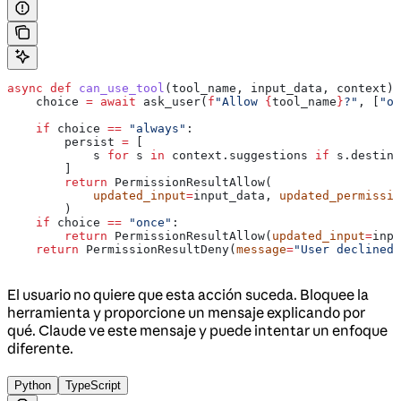
async
 def
 can_use_tool
(
tool_name
, 
input_data
, 
context
):
    choice 
=
 await
 ask_user(
f
"Allow 
{
tool_name
}
?"
, [
"on
    if
 choice 
==
 "always"
:
        persist 
=
 [
            s 
for
 s 
in
 context.suggestions 
if
 s.destina
        ]
        return
 PermissionResultAllow(
            updated_input
=
input_data, 
updated_permissio
        )
    if
 choice 
==
 "once"
:
        return
 PermissionResultAllow(
updated_input
=
inpu
    return
 PermissionResultDeny(
message
=
"User declined"
El usuario no quiere que esta acción suceda. Bloquee la
herramienta y proporcione un mensaje explicando por
qué. Claude ve este mensaje y puede intentar un enfoque
diferente.
Python
TypeScript