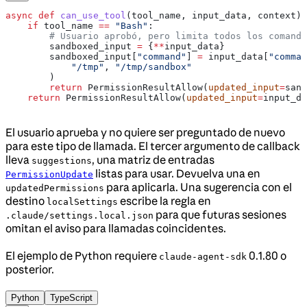
async
 def
 can_use_tool
(
tool_name
, 
input_data
, 
context
):
    if
 tool_name 
==
 "Bash"
:
        # Usuario aprobó, pero limita todos los comando
        sandboxed_input 
=
 {
**
input_data}
        sandboxed_input[
"command"
] 
=
 input_data[
"comman
            "/tmp"
, 
"/tmp/sandbox"
        )
        return
 PermissionResultAllow(
updated_input
=
sand
    return
 PermissionResultAllow(
updated_input
=
input_da
El usuario aprueba y no quiere ser preguntado de nuevo
para este tipo de llamada. El tercer argumento de callback
lleva
, una matriz de entradas
suggestions
listas para usar. Devuelva una en
PermissionUpdate
para aplicarla. Una sugerencia con el
updatedPermissions
destino
escribe la regla en
localSettings
para que futuras sesiones
.claude/settings.local.json
omitan el aviso para llamadas coincidentes.
El ejemplo de Python requiere
0.1.80 o
claude-agent-sdk
posterior.
Python
TypeScript