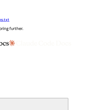
ms.txt
oring further.