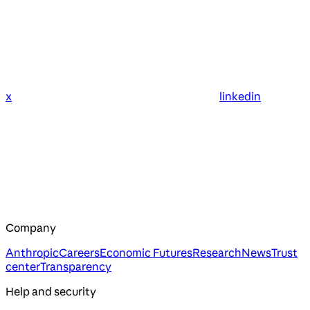
x
linkedin
Company
Anthropic
Careers
Economic Futures
Research
News
Trust
center
Transparency
Help and security