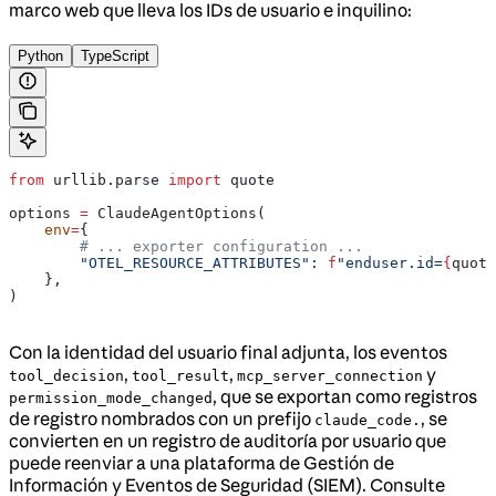
marco web que lleva los IDs de usuario e inquilino:
Python
TypeScript
from
 urllib.parse 
import
 quote
options 
=
 ClaudeAgentOptions(
    env
=
{
        # ... exporter configuration ...
        "OTEL_RESOURCE_ATTRIBUTES"
: 
f
"enduser.id=
{
quote
    },
)
Con la identidad del usuario final adjunta, los eventos
,
,
y
tool_decision
tool_result
mcp_server_connection
, que se exportan como registros
permission_mode_changed
de registro nombrados con un prefijo
, se
claude_code.
convierten en un registro de auditoría por usuario que
puede reenviar a una plataforma de Gestión de
Información y Eventos de Seguridad (SIEM). Consulte