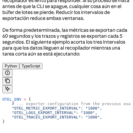
recopilador es lento para responder. Si su proceso se mata
antes de que la CLI se apague, cualquier cosa aún en el
búfer de lotes se pierde. Reducir los intervalos de
exportación reduce ambas ventanas.
De forma predeterminada, las métricas se exportan cada
60 segundos y los trazos y registros se exportan cada 5
segundos. El siguiente ejemplo acorta los tres intervalos
para que los datos lleguen al recopilador mientras una
tarea corta aún se está ejecutando:
Python
TypeScript
OTEL_ENV
 =
 {
    # ... exporter configuration from the previous exam
    "OTEL_METRIC_EXPORT_INTERVAL"
: 
"1000"
,
    "OTEL_LOGS_EXPORT_INTERVAL"
: 
"1000"
,
    "OTEL_TRACES_EXPORT_INTERVAL"
: 
"1000"
,
}