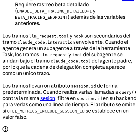
Requiere rastreo beta detallado
(
y
ENABLE_BETA_TRACING_DETAILED=1
) además de las variables
BETA_TRACING_ENDPOINT
anteriores.
Los tramos
,
y
son secundarios del
llm_request
tool
hook
tramo
envolvente. Cuando el
claude_code.interaction
agente genera un subagente a través de la herramienta
Task, los tramos
y
del subagente se
llm_request
tool
anidan bajo el tramo
del agente padre,
claude_code.tool
por lo que la cadena de delegación completa aparece
como un único trazo.
Los tramos llevan un atributo
de forma
session.id
predeterminada. Cuando realiza varias llamadas a
query()
contra la misma
sesión
, filtre en
en su backend
session.id
para verlas como una línea de tiempo. El atributo se omite
si
se establece en un
OTEL_METRICS_INCLUDE_SESSION_ID
valor falso.