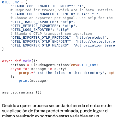
OTEL_ENV
 =
 {
    "CLAUDE_CODE_ENABLE_TELEMETRY"
: 
"1"
,
    # Required for traces, which are in beta. Metrics a
    "CLAUDE_CODE_ENHANCED_TELEMETRY_BETA"
: 
"1"
,
    # Choose an exporter per signal. Use otlp for the S
    "OTEL_TRACES_EXPORTER"
: 
"otlp"
,
    "OTEL_METRICS_EXPORTER"
: 
"otlp"
,
    "OTEL_LOGS_EXPORTER"
: 
"otlp"
,
    # Standard OTLP transport configuration.
    "OTEL_EXPORTER_OTLP_PROTOCOL"
: 
"http/protobuf"
,
    "OTEL_EXPORTER_OTLP_ENDPOINT"
: 
"http://collector.ex
    "OTEL_EXPORTER_OTLP_HEADERS"
: 
"Authorization=Bearer
}
async
 def
 main
():
    options 
=
 ClaudeAgentOptions(
env
=
OTEL_ENV
)
    async
 for
 message 
in
 query(
        prompt
=
"List the files in this directory"
, 
opti
    ):
        print
(message)
asyncio.run(main())
Debido a que el proceso secundario hereda el entorno de
su aplicación de forma predeterminada, puede lograr el
mismo resultado exportando estas variables en un