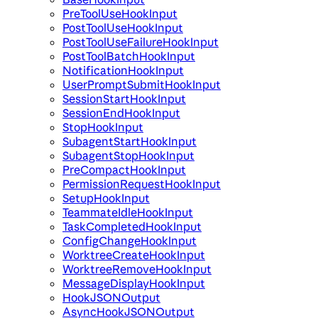
PreToolUseHookInput
PostToolUseHookInput
PostToolUseFailureHookInput
PostToolBatchHookInput
NotificationHookInput
UserPromptSubmitHookInput
SessionStartHookInput
SessionEndHookInput
StopHookInput
SubagentStartHookInput
SubagentStopHookInput
PreCompactHookInput
PermissionRequestHookInput
SetupHookInput
TeammateIdleHookInput
TaskCompletedHookInput
ConfigChangeHookInput
WorktreeCreateHookInput
WorktreeRemoveHookInput
MessageDisplayHookInput
HookJSONOutput
AsyncHookJSONOutput