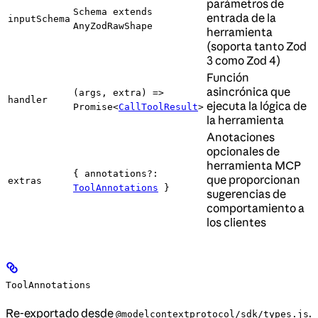
parámetros de
Schema extends
entrada de la
inputSchema
AnyZodRawShape
herramienta
(soporta tanto Zod
3 como Zod 4)
Función
asincrónica que
(args, extra) =>
handler
ejecuta la lógica de
Promise<
CallToolResult
>
la herramienta
Anotaciones
opcionales de
herramienta MCP
{ annotations?:
que proporcionan
extras
ToolAnnotations
}
sugerencias de
comportamiento a
los clientes
ToolAnnotations
Re-exportado desde
.
@modelcontextprotocol/sdk/types.js