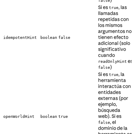
false
Si es
, las
true
llamadas
repetidas con
los mismos
argumentos no
tienen efecto
idempotentHint
boolean
false
adicional (solo
significativo
cuando
es
readOnlyHint
)
false
Si es
, la
true
herramienta
interactúa con
entidades
externas (por
ejemplo,
búsqueda
web). Si es
openWorldHint
boolean
true
, el
false
dominio de la
herramienta es