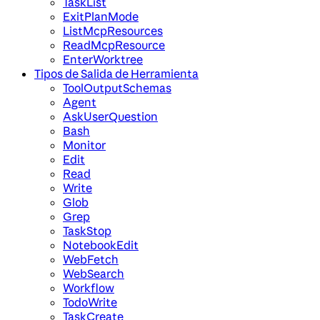
TaskList
ExitPlanMode
ListMcpResources
ReadMcpResource
EnterWorktree
Tipos de Salida de Herramienta
ToolOutputSchemas
Agent
AskUserQuestion
Bash
Monitor
Edit
Read
Write
Glob
Grep
TaskStop
NotebookEdit
WebFetch
WebSearch
Workflow
TodoWrite
TaskCreate