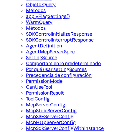
Objeto Query
Métodos
applyFlagSettings()
WarmQuery
Métodos
SDKControlInitializeResponse
SDKControlInterruptResponse
AgentDefinition
AgentMcpServerSpec
SettingSource
Comportamiento predeterminado
Por qué usar settingSources
Precedencia de configuración
PermissionMode
CanUseTool
PermissionResult
ToolConfig
McpServerConfig
McpStdioServerConfig
McpSSEServerConfig
McpHttpServerConfig
McpSdkServerConfigWithInstance