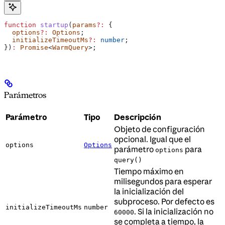
function
 startup
(
params
?:
 {
  options
?:
 Options
;
  initializeTimeoutMs
?:
 number
;
})
:
 Promise
<
WarmQuery
>;
Parámetros
Parámetro
Tipo
Descripción
Objeto de configuración
opcional. Igual que el
options
Options
parámetro
para
options
query()
Tiempo máximo en
milisegundos para esperar
la inicialización del
subproceso. Por defecto es
initializeTimeoutMs
number
. Si la inicialización no
60000
se completa a tiempo, la