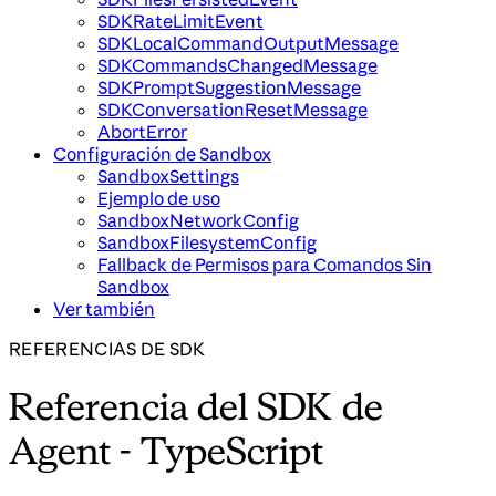
SDKRateLimitEvent
SDKLocalCommandOutputMessage
SDKCommandsChangedMessage
SDKPromptSuggestionMessage
SDKConversationResetMessage
AbortError
Configuración de Sandbox
SandboxSettings
Ejemplo de uso
SandboxNetworkConfig
SandboxFilesystemConfig
Fallback de Permisos para Comandos Sin
Sandbox
Ver también
REFERENCIAS DE SDK
Referencia del SDK de
Agent - TypeScript