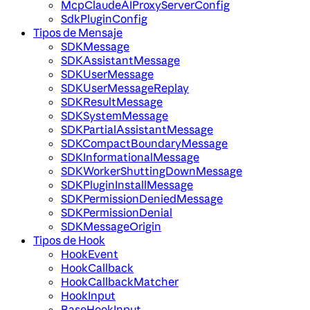
McpClaudeAIProxyServerConfig
SdkPluginConfig
Tipos de Mensaje
SDKMessage
SDKAssistantMessage
SDKUserMessage
SDKUserMessageReplay
SDKResultMessage
SDKSystemMessage
SDKPartialAssistantMessage
SDKCompactBoundaryMessage
SDKInformationalMessage
SDKWorkerShuttingDownMessage
SDKPluginInstallMessage
SDKPermissionDeniedMessage
SDKPermissionDenial
SDKMessageOrigin
Tipos de Hook
HookEvent
HookCallback
HookCallbackMatcher
HookInput
BaseHookInput