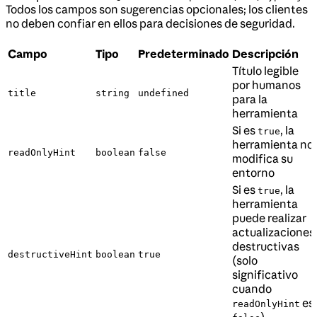
Todos los campos son sugerencias opcionales; los clientes
no deben confiar en ellos para decisiones de seguridad.
Campo
Tipo
Predeterminado
Descripción
Título legible
por humanos
title
string
undefined
para la
herramienta
Si es
, la
true
herramienta no
readOnlyHint
boolean
false
modifica su
entorno
Si es
, la
true
herramienta
puede realizar
actualizaciones
destructivas
destructiveHint
boolean
true
(solo
significativo
cuando
es
readOnlyHint
)