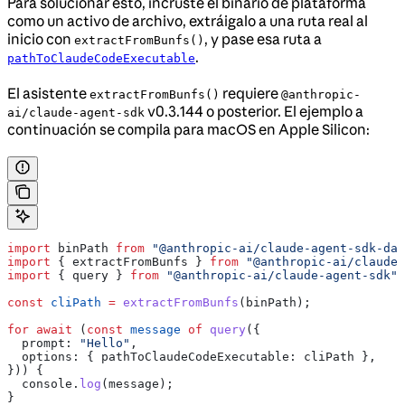
Para solucionar esto, incruste el binario de plataforma
como un activo de archivo, extráigalo a una ruta real al
inicio con
, y pase esa ruta a
extractFromBunfs()
.
pathToClaudeCodeExecutable
El asistente
requiere
extractFromBunfs()
@anthropic-
v0.3.144 o posterior. El ejemplo a
ai/claude-agent-sdk
continuación se compila para macOS en Apple Silicon:
import
 binPath
 from
 "@anthropic-ai/claude-agent-sdk-dar
import
 { 
extractFromBunfs
 } 
from
 "@anthropic-ai/claude-
import
 { 
query
 } 
from
 "@anthropic-ai/claude-agent-sdk"
;
const
 cliPath
 =
 extractFromBunfs
(
binPath
);
for
 await
 (
const
 message
 of
 query
({
  prompt:
 "Hello"
,
  options:
 { 
pathToClaudeCodeExecutable:
 cliPath
 },
})) {
  console
.
log
(
message
);
}