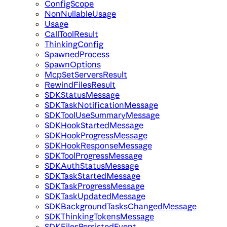
ConfigScope
NonNullableUsage
Usage
CallToolResult
ThinkingConfig
SpawnedProcess
SpawnOptions
McpSetServersResult
RewindFilesResult
SDKStatusMessage
SDKTaskNotificationMessage
SDKToolUseSummaryMessage
SDKHookStartedMessage
SDKHookProgressMessage
SDKHookResponseMessage
SDKToolProgressMessage
SDKAuthStatusMessage
SDKTaskStartedMessage
SDKTaskProgressMessage
SDKTaskUpdatedMessage
SDKBackgroundTasksChangedMessage
SDKThinkingTokensMessage
SDKFilesPersistedEvent