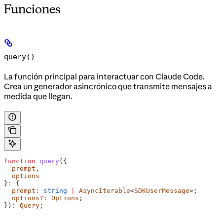
Funciones
query()
La función principal para interactuar con Claude Code.
Crea un generador asincrónico que transmite mensajes a
medida que llegan.
function
 query
({
  prompt
,
  options
}
:
 {
  prompt
:
 string
 |
 AsyncIterable
<
SDKUserMessage
>;
  options
?:
 Options
;
})
:
 Query
;