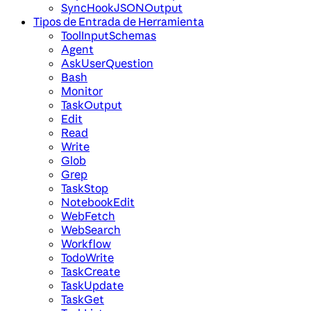
SyncHookJSONOutput
Tipos de Entrada de Herramienta
ToolInputSchemas
Agent
AskUserQuestion
Bash
Monitor
TaskOutput
Edit
Read
Write
Glob
Grep
TaskStop
NotebookEdit
WebFetch
WebSearch
Workflow
TodoWrite
TaskCreate
TaskUpdate
TaskGet