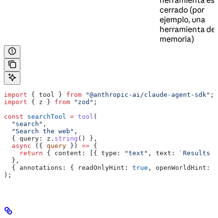
cerrado (por
ejemplo, una
herramienta de
memoria)
import
 { 
tool
 } 
from
 "@anthropic-ai/claude-agent-sdk"
;
import
 { 
z
 } 
from
 "zod"
;
const
 searchTool
 =
 tool
(
  "search"
,
  "Search the web"
,
  { 
query:
 z
.
string
() },
  async
 ({ 
query
 }) 
=>
 {
    return
 { 
content:
 [{ 
type:
 "text"
, 
text:
 `Results f
  },
  { 
annotations:
 { 
readOnlyHint:
 true
, 
openWorldHint:
 t
);