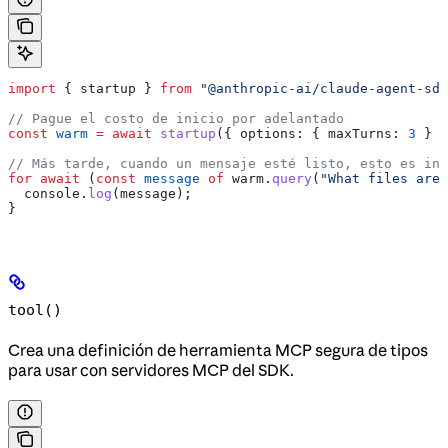
import
 { 
startup
 } 
from
 "@anthropic-ai/claude-agent-sdk
// Pague el costo de inicio por adelantado
const
 warm
 =
 await
 startup
({ 
options:
 { 
maxTurns:
 3
 } }
// Más tarde, cuando un mensaje esté listo, esto es inm
for
 await
 (
const
 message
 of
 warm
.
query
(
"What files are 
  console
.
log
(
message
);
}
tool()
Crea una definición de herramienta MCP segura de tipos
para usar con servidores MCP del SDK.