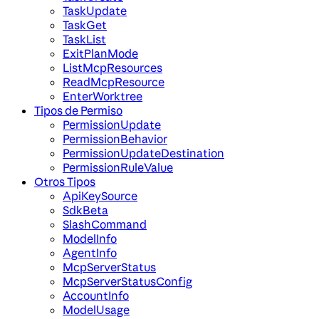
TaskUpdate
TaskGet
TaskList
ExitPlanMode
ListMcpResources
ReadMcpResource
EnterWorktree
Tipos de Permiso
PermissionUpdate
PermissionBehavior
PermissionUpdateDestination
PermissionRuleValue
Otros Tipos
ApiKeySource
SdkBeta
SlashCommand
ModelInfo
AgentInfo
McpServerStatus
McpServerStatusConfig
AccountInfo
ModelUsage