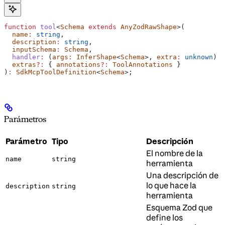
function
 tool
<
Schema
 extends
 AnyZodRawShape
>(
  name
:
 string
,
  description
:
 string
,
  inputSchema
:
 Schema
,
  handler
:
 (
args
:
 InferShape
<
Schema
>, 
extra
:
 unknown
) 
=
  extras
?:
 { 
annotations
?:
 ToolAnnotations
 }
)
:
 SdkMcpToolDefinition
<
Schema
>;
Parámetros
Parámetro
Tipo
Descripción
El nombre de la
name
string
herramienta
Una descripción de
lo que hace la
description
string
herramienta
Esquema Zod que
define los