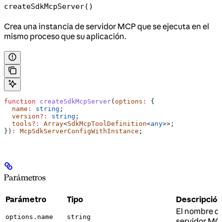
createSdkMcpServer()
Crea una instancia de servidor MCP que se ejecuta en el
mismo proceso que su aplicación.
function
 createSdkMcpServer
(
options
:
 {
  name
:
 string
;
  version
?:
 string
;
  tools
?:
 Array
<
SdkMcpToolDefinition
<
any
>>;
})
:
 McpSdkServerConfigWithInstance
;
Parámetros
Parámetro
Tipo
Descripció
El nombre d
options.name
string
servidor MC