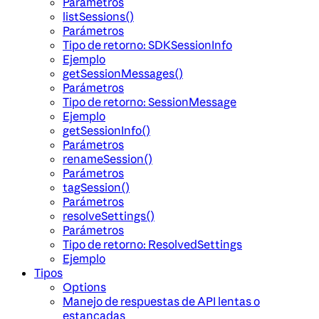
Parámetros
listSessions()
Parámetros
Tipo de retorno: SDKSessionInfo
Ejemplo
getSessionMessages()
Parámetros
Tipo de retorno: SessionMessage
Ejemplo
getSessionInfo()
Parámetros
renameSession()
Parámetros
tagSession()
Parámetros
resolveSettings()
Parámetros
Tipo de retorno: ResolvedSettings
Ejemplo
Tipos
Options
Manejo de respuestas de API lentas o
estancadas