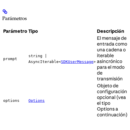
Parámetros
Parámetro
Tipo
Descripción
El mensaje de
entrada como
una cadena o
iterable
string |
prompt
asincrónico
AsyncIterable<
SDKUserMessage
>
para el modo
de
transmisión
Objeto de
configuración
opcional (vea
options
Options
el tipo
Options a
continuación)