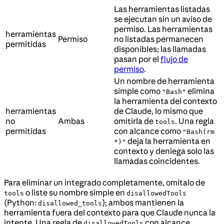
Las herramientas listadas
se ejecutan sin un aviso de
permiso. Las herramientas
herramientas
Permiso
no listadas permanecen
permitidas
disponibles; las llamadas
pasan por el
flujo de
permiso
.
Un nombre de herramienta
simple como
elimina
"Bash"
la herramienta del contexto
herramientas
de Claude, lo mismo que
no
Ambas
omitirla de
. Una regla
tools
permitidas
con alcance como
"Bash(rm
deja la herramienta en
*)"
contexto y deniega solo las
llamadas coincidentes.
Para eliminar un integrado completamente, omítalo de
o liste su nombre simple en
tools
disallowedTools
(Python:
); ambos mantienen la
disallowed_tools
herramienta fuera del contexto para que Claude nunca la
intente. Una regla de
con alcance
disallowedTools