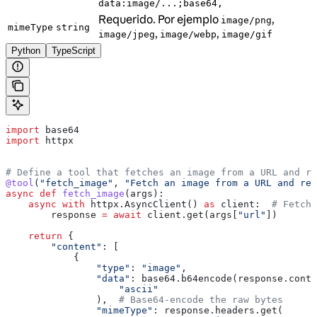
data:image/...;base64,
Requerido. Por ejemplo
,
image/png
mimeType
string
,
,
image/jpeg
image/webp
image/gif
Python
TypeScript
import
 base64
import
 httpx
# Define a tool that fetches an image from a URL and re
@tool
(
"fetch_image"
, 
"Fetch an image from a URL and ret
async
 def
 fetch_image
(
args
):
    async
 with
 httpx.AsyncClient() 
as
 client:  
# Fetch 
        response 
=
 await
 client.get(args[
"url"
])
    return
 {
        "content"
: [
            {
                "type"
: 
"image"
,
                "data"
: base64.b64encode(response.conte
                    "ascii"
                ),  
# Base64-encode the raw bytes
                "mimeType"
: response.headers.get(