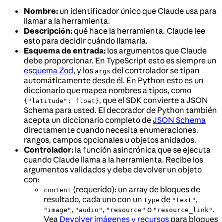
Nombre:
un identificador único que Claude usa para
llamar a la herramienta.
Descripción:
qué hace la herramienta. Claude lee
esto para decidir cuándo llamarla.
Esquema de entrada:
los argumentos que Claude
debe proporcionar. En TypeScript esto es siempre un
esquema Zod
, y los
del controlador se tipan
args
automáticamente desde él. En Python esto es un
diccionario que mapea nombres a tipos, como
, que el SDK convierte a JSON
{"latitude": float}
Schema para usted. El decorador de Python también
acepta un diccionario completo de
JSON Schema
directamente cuando necesita enumeraciones,
rangos, campos opcionales u objetos anidados.
Controlador:
la función asincrónica que se ejecuta
cuando Claude llama a la herramienta. Recibe los
argumentos validados y debe devolver un objeto
con:
(requerido): un array de bloques de
content
resultado, cada uno con un
de
,
type
"text"
,
,
o
.
"image"
"audio"
"resource"
"resource_link"
Vea
Devolver imágenes y recursos
para bloques