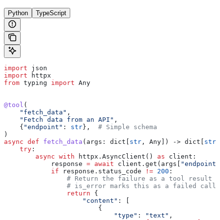
Python
TypeScript
import
 json
import
 httpx
from
 typing 
import
 Any
@tool
(
    "fetch_data"
,
    "Fetch data from an API"
,
    {
"endpoint"
: 
str
},  
# Simple schema
)
async
 def
 fetch_data
(
args
: dict[
str
, Any]) -> dict[
str
,
    try
:
        async
 with
 httpx.AsyncClient() 
as
 client:
            response 
=
 await
 client.get(args[
"endpoint"
            if
 response.status_code 
!=
 200
:
                # Return the failure as a tool result s
                # is_error marks this as a failed call 
                return
 {
                    "content"
: [
                        {
                            "type"
: 
"text"
,