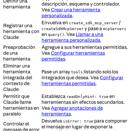
Definir una
descripción, esquema y controlador.
herramienta
Vea
Crear una herramienta
personalizada
.
Envuelva en
/
create_sdk_mcp_server
Registrar una
y pase a
createSdkMcpServer
mcpServers
herramienta con
en
. Vea
Llamar a una
query()
Claude
herramienta personalizada
.
Preaprobación
Agregue a sus herramientas permitidas.
de una
Vea
Configurar herramientas
herramienta
permitidas
.
Eliminar una
herramienta
Pase un array
listando solo los
tools
integrada del
integrados que desea. Vea
Configurar
contexto de
herramientas permitidas
.
Claude
Permitir que
Establezca
en
readOnlyHint: true
Claude llame
herramientas sin efectos secundarios.
herramientas en
Vea
Agregar anotaciones de
paralelo
herramientas
.
Devuelva
para componer
isError: true
Controlar el
el mensaje en lugar de exponer la
mensaje de error