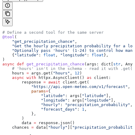
# Define a second tool for the same server
@tool
(
    "get_precipitation_chance"
,
    "Get the hourly precipitation probability for a loc
    "Optionally pass 'hours' (1-24) to control how many
    {
"latitude"
: 
float
, 
"longitude"
: 
float
},
)
async
 def
 get_precipitation_chance
(
args
: dict[
str
, Any]
    # 'hours' isn't in the schema - read it with .get(
    hours 
=
 args.get(
"hours"
, 
12
)
    async
 with
 httpx.AsyncClient() 
as
 client:
        response 
=
 await
 client.get(
            "https://api.open-meteo.com/v1/forecast"
,
            params
=
{
                "latitude"
: args[
"latitude"
],
                "longitude"
: args[
"longitude"
],
                "hourly"
: 
"precipitation_probability"
,
                "forecast_days"
: 
1
,
            },
        )
        data 
=
 response.json()
    chances 
=
 data[
"hourly"
][
"precipitation_probability