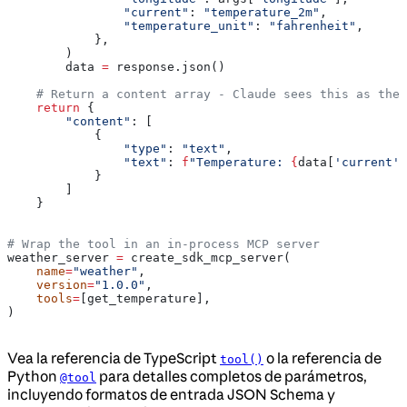
                "current"
: 
"temperature_2m"
,
                "temperature_unit"
: 
"fahrenheit"
,
            },
        )
        data 
=
 response.json()
    # Return a content array - Claude sees this as the 
    return
 {
        "content"
: [
            {
                "type"
: 
"text"
,
                "text"
: 
f
"Temperature: 
{
data[
'current'
]
            }
        ]
    }
# Wrap the tool in an in-process MCP server
weather_server 
=
 create_sdk_mcp_server(
    name
=
"weather"
,
    version
=
"1.0.0"
,
    tools
=
[get_temperature],
)
Vea la referencia de TypeScript
o la referencia de
tool()
Python
para detalles completos de parámetros,
@tool
incluyendo formatos de entrada JSON Schema y