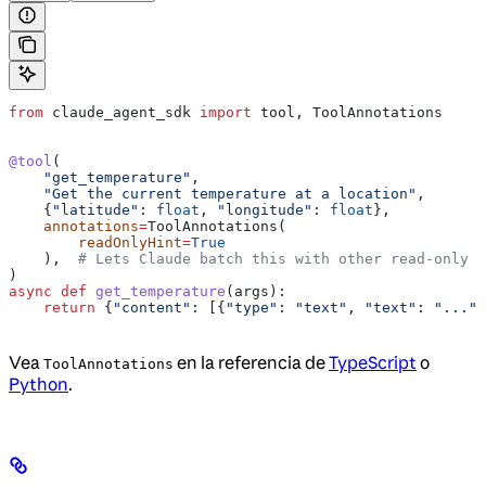
from
 claude_agent_sdk 
import
 tool, ToolAnnotations
@tool
(
    "get_temperature"
,
    "Get the current temperature at a location"
,
    {
"latitude"
: 
float
, 
"longitude"
: 
float
},
    annotations
=
ToolAnnotations(
        readOnlyHint
=
True
    ),  
# Lets Claude batch this with other read-only c
)
async
 def
 get_temperature
(
args
):
    return
 {
"content"
: [{
"type"
: 
"text"
, 
"text"
: 
"..."
}
Vea
en la referencia de
TypeScript
o
ToolAnnotations
Python
.