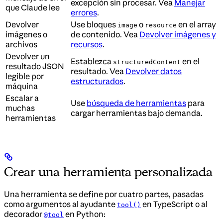
excepción sin procesar. Vea
Manejar
que Claude lee
errores
.
Devolver
Use bloques
o
en el array
image
resource
imágenes o
de contenido. Vea
Devolver imágenes y
archivos
recursos
.
Devolver un
Establezca
en el
structuredContent
resultado JSON
resultado. Vea
Devolver datos
legible por
estructurados
.
máquina
Escalar a
Use
búsqueda de herramientas
para
muchas
cargar herramientas bajo demanda.
herramientas
Crear una herramienta personalizada
Una herramienta se define por cuatro partes, pasadas
como argumentos al ayudante
en TypeScript o al
tool()
decorador
en Python:
@tool