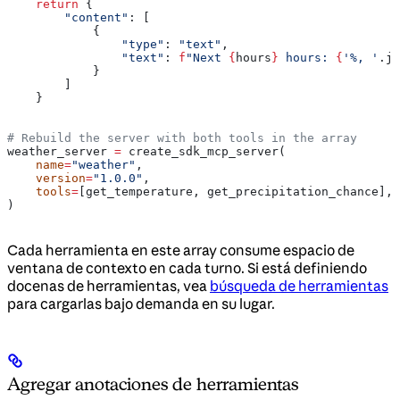
    return
 {
        "content"
: [
            {
                "type"
: 
"text"
,
                "text"
: 
f
"Next 
{
hours
}
 hours: 
{
'%, '
.jo
            }
        ]
    }
# Rebuild the server with both tools in the array
weather_server 
=
 create_sdk_mcp_server(
    name
=
"weather"
,
    version
=
"1.0.0"
,
    tools
=
[get_temperature, get_precipitation_chance],
)
Cada herramienta en este array consume espacio de
ventana de contexto en cada turno. Si está definiendo
docenas de herramientas, vea
búsqueda de herramientas
para cargarlas bajo demanda en su lugar.
Agregar anotaciones de herramientas