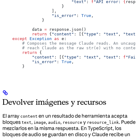
                            "text"
: 
f
"API error: 
{
respo
                        }
                    ],
                    "is_error"
: 
True
,
                }
            data 
=
 response.json()
            return
 {
"content"
: [{
"type"
: 
"text"
, 
"text"
    except
 Exception
 as
 e:
        # Composes the message Claude reads. An uncaugh
        # reach Claude as the raw str(e) with no contex
        return
 {
            "content"
: [{
"type"
: 
"text"
, 
"text"
: 
f
"Fail
            "is_error"
: 
True
,
        }
Devolver imágenes y recursos
El array
en un resultado de herramienta acepta
content
bloques
,
,
,
y
. Puede
text
image
audio
resource
resource_link
mezclarlos en la misma respuesta. En TypeScript, los
bloques de audio se guardan en disco y Claude recibe un