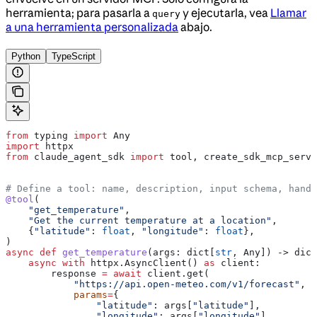
herramienta; para pasarla a
y ejecutarla, vea
Llamar
query
a una herramienta personalizada
abajo.
Python
TypeScript
from
 typing 
import
 Any
import
 httpx
from
 claude_agent_sdk 
import
 tool, create_sdk_mcp_serve
# Define a tool: name, description, input schema, handl
@tool
(
    "get_temperature"
,
    "Get the current temperature at a location"
,
    {
"latitude"
: 
float
, 
"longitude"
: 
float
},
)
async
 def
 get_temperature
(
args
: dict[
str
, Any]) -> dict
    async
 with
 httpx.AsyncClient() 
as
 client:
        response 
=
 await
 client.get(
            "https://api.open-meteo.com/v1/forecast"
,
            params
=
{
                "latitude"
: args[
"latitude"
],
                "longitude"
: args[
"longitude"
],