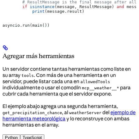
        # ResultMessage is the final message after all 
        if
 isinstance
(message, ResultMessage) 
and
 messa
            print
(message.result)
asyncio.run(main())
Agregar más herramientas
Un servidor contiene tantas herramientas como liste en
su array
. Con más de una herramienta en un
tools
servidor, puede listar cada una en
allowedTools
individualmente o usar el comodín
para
mcp__weather__*
cubrir cada herramienta que el servidor expone.
El ejemplo abajo agrega una segunda herramienta,
, al
del
ejemplo de
get_precipitation_chance
weatherServer
herramienta meteorológica
y lo reconstruye con ambas
herramientas en el array.
Python
TypeScript