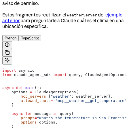
aviso de permiso.
Estos fragmentos reutilizan el
del
ejemplo
weatherServer
anterior
para preguntarle a Claude cuál es el clima en una
ubicación específica.
Python
TypeScript
import
 asyncio
from
 claude_agent_sdk 
import
 query, ClaudeAgentOptions,
async
 def
 main
():
    options 
=
 ClaudeAgentOptions(
        mcp_servers
=
{
"weather"
: weather_server},
        allowed_tools
=
[
"mcp__weather__get_temperature"
]
    )
    async
 for
 message 
in
 query(
        prompt
=
"What's the temperature in San Francisco
        options
=
options,
    ):