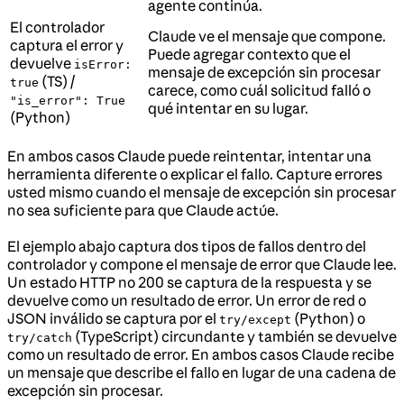
agente continúa.
El controlador
Claude ve el mensaje que compone.
captura el error y
Puede agregar contexto que el
devuelve
isError:
mensaje de excepción sin procesar
(TS) /
true
carece, como cuál solicitud falló o
"is_error": True
qué intentar en su lugar.
(Python)
En ambos casos Claude puede reintentar, intentar una
herramienta diferente o explicar el fallo. Capture errores
usted mismo cuando el mensaje de excepción sin procesar
no sea suficiente para que Claude actúe.
El ejemplo abajo captura dos tipos de fallos dentro del
controlador y compone el mensaje de error que Claude lee.
Un estado HTTP no 200 se captura de la respuesta y se
devuelve como un resultado de error. Un error de red o
JSON inválido se captura por el
(Python) o
try/except
(TypeScript) circundante y también se devuelve
try/catch
como un resultado de error. En ambos casos Claude recibe
un mensaje que describe el fallo en lugar de una cadena de
excepción sin procesar.