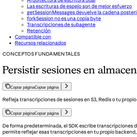
Arquitectura de escritura dual
Las escrituras de espejo son de mejor esfuerzo
getSessionMessages devuelve la cadena posteri
forkSession no es una copia byte
Transcripciones de subagente
Retención
Compatible con
Recursos relacionados
CONCEPTOS FUNDAMENTALES
Persistir sesiones en almace
Copiar página
Copiar página
Refleja transcripciones de sesiones en S3, Redis o tu prop
Copiar página
Copiar página
De forma predeterminada, el SDK escribe transcripciones 
permite reflejar esas transcripciones en tu propio backend