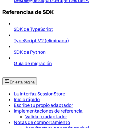
Despliegue seguro de agentes de IA
Referencias de SDK
SDK de TypeScript
TypeScript V2 (eliminada)
SDK de Python
Guía de migración
En esta página
La interfaz SessionStore
Inicio rápido
Escribe tu propio adaptador
Implementaciones de referencia
Valida tu adaptador
Notas de comportamiento