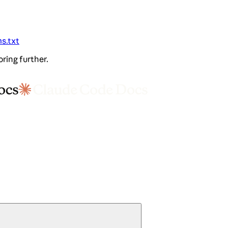
ms.txt
oring further.