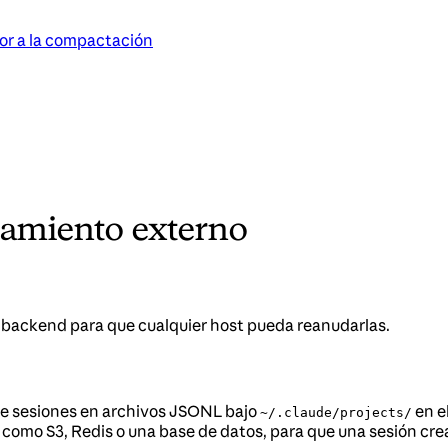
or a la compactación
namiento externo
io backend para que cualquier host pueda reanudarlas.
de sesiones en archivos JSONL bajo
en e
~/.claude/projects/
, como S3, Redis o una base de datos, para que una sesión cr